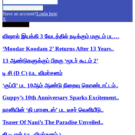
Have an account?
Login here
X
Trending now
விஷால் இயக்கி 3 வேடத்தில் நடிக்கும் மகுடம் பட…
‘Moodar Koodam 2’ Returns After 13 Years..
13 ஆண்டுகளுக்குப் பிறகு ‘மூடர் கூடம் 2’
டி சி (D C) (பட விமர்சனம்
‘குப்பி’ பட 10ஆம் ஆண்டு நிறைவு கொண்டாட்டம்..
Guppy’s 10th Anniversary Sparks Excitement..
நானியின் ‘தி பாரடைஸ்’ பட டீசர் வெளியீடு..
Teaser Of Nani’s The Paradise Unveiled..
ஜி டி என் (பட விமர்சனம் )