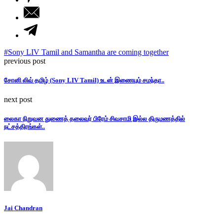
#Sony LIV Tamil and Samantha are coming together
previous post
சோனி லிவ் தமிழ் (Sony LIV Tamil) உடன் இணையும் சமந்தா..
next post
லைகா நிறுவன துணைத் தலைவர் பிரேம் சிவசாமி இல்ல திருமணத்தில்
நட்சத்திரங்கள்..
Jai Chandran