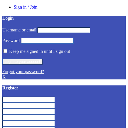
Sign in / Join
Login
Username or email
Password
Keep me signed in until I sign out
Forgot your password?
X
Register