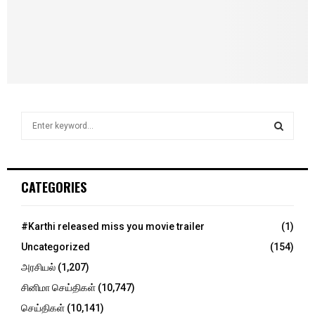
S
e
a
S
r
c
E
CATEGORIES
h
f
A
o
#Karthi released miss you movie trailer
(1)
r
R
Uncategorized
(154)
:
C
அரசியல்
(1,207)
சினிமா செய்திகள்
(10,747)
H
செய்திகள்
(10,141)