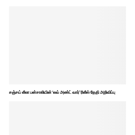
சஞ்சய் லீலா பன்சாலியின் ‘லவ் அண்ட் வார்’ ரிலீஸ் தேதி அறிவிப்பு