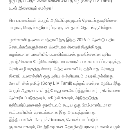
ஒரு புதிய தொடக்கம்! சோனி லிவ் தமிழ் (Sony LIV Tamil)
உடன் இணையும் சமந்தா!
சில பயணங்கள் பெரும் அறிவிப்புகளுடன் தொடங்குவதில்லை;
மாறாக, பெரும் எதிர்பார்ப்புகளுடன் தான் தொடங்குகின்றன.
முன்னணி நடிகை சமந்தாவிற்கு இந்த 2026-ம் ஆண்டு புதிய
தொடக்கங்களுக்கான ஆண்டாக அமைந்திருக்கிறது.
வழக்கமான பாணியில் பயணிக்காமல், துணிச்சலான புதிய
முயற்சிகளை மேற்கொண்டு, பல சுவாரசியமான வாய்ப்புகளுக்கு
அவர் வழிவகுத்துள்ளார். அந்த வகையில், தற்போது அவரது
திரைப் பயணத்தில் ஒரு புதிய அத்தியாயம் மலரவிருக்கிறது.
சோனி லிவ் தமிழ் (Sony LIV Tamil) மற்றும் சமந்தா ஆகிய இரு
பெரும் ஆளுமைகள் தற்போது கைகோர்த்துள்ளனர். ரசிகர்களை
ஆச்சரியப்படுத்தவும், மகிழ்விக்கவும், அடுத்தடுத்த
எதிர்பார்ப்புகளைத் தூண்டவும் கூடிய ஒரு பிரம்மாண்டமான
கூட்டணியின் தொடக்கமாக இது அமைந்துள்ளது.
இந்தியாவின் மிக முக்கியமான, கொண்டாடப்படும்
நடிகையாகவும், வெற்றிகரமான தொழிலதிபராகவும் வலம் வரும்