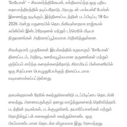
‘சேயோன்’ – சிவகார்த்திகேயன், சக்திவாய்ந்த ஒரு புதிய
கதாபாத்திரத்தில் நடிப்பதோடு, அவருடன் பாக்யஸ்ரீ போர்ஸ்
இணைந்து நடிக்கும், இத்திரைப்படத்தின் படப்பிடிப்பு 18 மே
2026 அன்று மதுரையில் தொடங்கியுள்ளதாக ராஜ்கமல்
ஃபிலிம்ஸ் இன்டர்நேஷனல் மற்றும் டர்மெரிக் மீடியா
நிறுவனங்கள் அதிகாரப்பூர்வமாக அறிவித்துள்ளன.
சிவக்குமார் முருகேசன் இயக்கத்தில் உருவாகும் ‘சேயோன்’
திரைப்படம், அதிரடி, உணர்வுபூர்வமான தருணங்கள் மற்றும்
குடும்பம் சார்ந்த கதைக்களத்தோடு, கிராமியப் பின்னணியில்
ஒரு சிறப்பான பொழுதுபோக்குத் திரைப்படமாக
வடிவமைக்கப்பட்டுள்ளது.
தகமல்ஹாசன் நேரில் கலந்துகொண்டு படப்பிடிப்பை தொடங்கி
வைத்து, அனைவருக்கும் தனது வாழ்த்துகளைத் தெரிவித்தார்.
படத்தின் நடிகர்கள், படக்குழுவினர், தயாரிப்பாளர்கள் மற்றும்
தொழில்நுட்பக் கலைஞர்கள் கலந்துகொண்ட ஒரு
பிரம்மாண்டமான தொடக்க விழாவாக இது அமைந்தது.