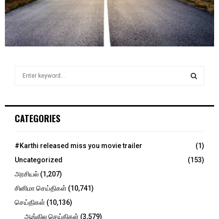
S
e
a
S
r
c
E
CATEGORIES
h
f
A
o
#Karthi released miss you movie trailer
(1)
r
R
Uncategorized
(153)
:
C
அரசியல்
(1,207)
சினிமா செய்திகள்
(10,741)
H
செய்திகள்
(10,136)
ஆங்கில செய்திகள்
(3,579)