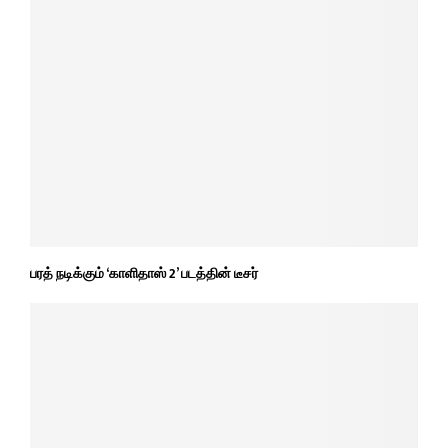
பரத் நடிக்கும் ‘காளிதாஸ் 2’ படத்தின் டீசர்