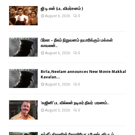
ஜி டி என் (பட விமர்சனம் )
August 6, 2026
0
பிர்லா – நீலம் நிறுவனம் தயாரிக்கும் மக்கள்
காவலன்..
August 6, 2026
0
Birla, Neelam announces New Movie Makkal
Kavalan…
August 6, 2026
0
‘கஜினி’ பட வில்லன் நடிகர் திடீர் மரணம்..
August 5, 2026
0
சந்தீப் கிஷனின் சோஷியோ ஃபேண்டஸி படம்