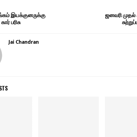
்கம் இயக்குனருக்கு
ஜனவரி முதல் 
கார் பரிசு
சுற்று
Jai Chandran
STS