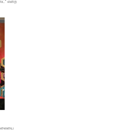
்ட்” என்ற
நேரலையை