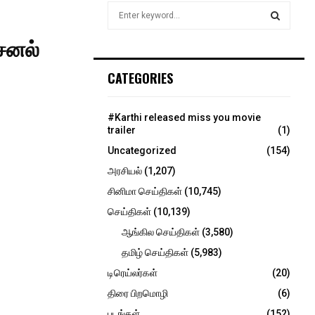
S
e
a
சேனல்
S
r
c
E
CATEGORIES
h
f
A
o
#Karthi released miss you movie
r
R
trailer
(1)
:
Uncategorized
(154)
C
அரசியல்
(1,207)
H
சினிமா செய்திகள்
(10,745)
செய்திகள்
(10,139)
ஆங்கில செய்திகள்
(3,580)
தமிழ் செய்திகள்
(5,983)
டிரெய்லர்கள்
(20)
திரை பிறமொழி
(6)
படங்கள்
(152)