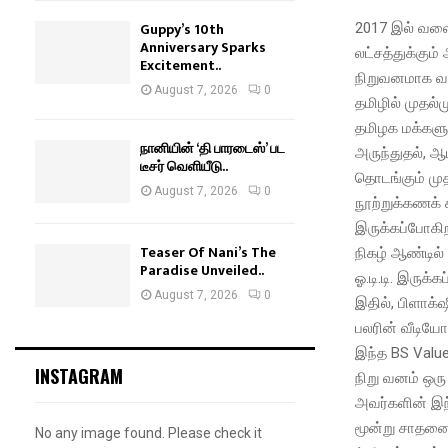
Guppy’s 10th
2017 இல் வலைய
Anniversary Sparks
லட்சத்துக்கும
Excitement..
நிறுவனமாக வளர
August 7, 2026
0
தமிழில் முதல்ம
தமிழக மக்களுக்
நானியின் ‘தி பாரடைஸ்’ பட
அருந்துதல், ஆ
டீசர் வெளியீடு..
தொடங்கும் முத
August 7, 2026
0
நூற்றுக்கணக் க
இருக்கப்போகிற
Teaser Of Nani’s The
நிகழ் ஆண்டில் 
Paradise Unveiled..
ஓ.டி.டி. இருக்க
August 7, 2026
0
இதில், பிளாக்‌
பலரின் வீடியோ
இந்த BS Value 
INSTAGRAM
நிறு வனம் ஒர
அவர்களின் இந்த
மூன்று சாதனை
No any image found. Please check it