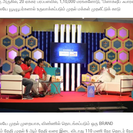
அருகில், 20 ஏக்கர் பரப்பளவில், 1,10,000 மரங்களோடு, “பிளாக்‌ஷீப் ஃபாரஸ
யே யூடியூபர்களால் உருவாக்கப்படும் முதல் மக்கள் முதலீட்டுக் காடு
லேயே முதல் முறையாக, விண்ணில் தொடங்கப்படும் ஒரு BRAND
 ஆம் தேதி முதல் 6 ஆம் தேதி வரை இடை விடாது 110 மணி நேர தொடர் 