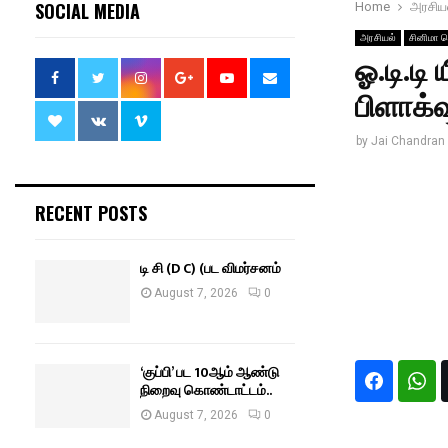
SOCIAL MEDIA
Home
அரசிய
அரசியல்
சினிமா ச
ஓ.டி.டி
பிளாக்‌ஷீ
by
Jai Chandran
RECENT POSTS
டி சி (D C) (பட விமர்சனம்
August 7, 2026
0
‘குப்பி’ பட 10ஆம் ஆண்டு
நிறைவு கொண்டாட்டம்..
August 7, 2026
0