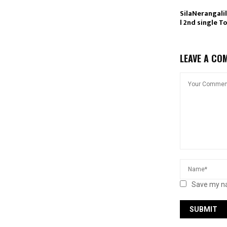
SilaNerangali
l 2nd single 
LEAVE A CO
Save my na