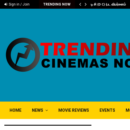
டம் ‘கரிகாலா’
டி சி (D C) (பட விமர்சனம்
Sign in / Join
TRENDING NOW
HOME
NEWS
MOVIE REVIEWS
EVENTS
M