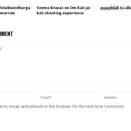
lSilaManidharga
Seema Biswas on Om Kali jai
குருமூர்த்தி (படவி
Tomorrow
kali shooting experience
MMENT
me, email, and website in this browser for the next time I comment.