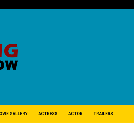
‘குப்பி’ பட 10ஆ
OVIE GALLERY
ACTRESS
ACTOR
TRAILERS