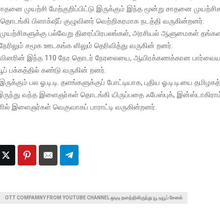
சாதனை முயற்சி மேற்குறிப்பிட்டு இருக்கும் இந்த மூன்று சாதனை முயற்ச
ு தொடங்கி பிளாக்‌ஷீப் குழுவினர் வெற்றிகரமாக நடத்தி வருகின்றனர்.
ுயற்சிகளுக்கு பல்வேறு திரைப்பிரபலங்கள், அரசியல் ஆளுமைகள் தங்க
ேரிலும் சமூக ஊடகங்க ளிலும் தெரிவித்து வருகின் றனர்.
குழுவினரின் இந்த 110 நேர தொடர் நேரலையை, ஆயிரக்கணக்கான பார்வையா
ியூப் பக்கத்தில் கண்டு வருகின் றனர்.
ுக்கும் பல ஓ.டி.டி. தளங்களுக்குப் போட்டியாக, புதிய ஓ.டி.டி.யை தமிழகத
இருந்து வந்த இளைஞர்கள் தொடங்கி யிருப்பதை ஃபேஸ்புக், இன்ஸ்டாகிரா
ல் இளைஞர்கள் வெகுவாகப் பாராட்டி வருகின்றனர்.
OTT COMPAMNY FROM YOUTUBE CHANNEL ஒடிடி தளத்திலிருந்து யூ டியூப் சேனல்