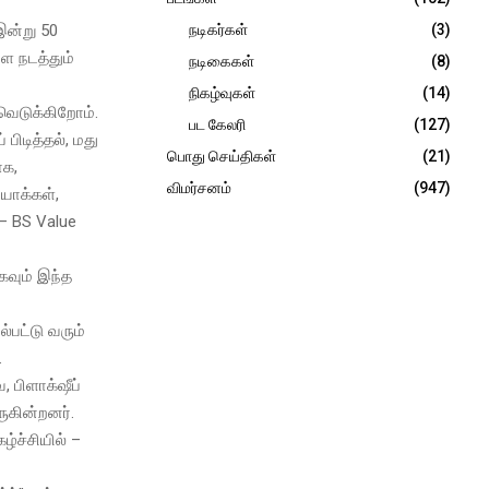
இன்று 50
நடிகர்கள்
(3)
ை நடத்தும்
நடிகைகள்
(8)
நிகழ்வுகள்
(14)
ுவெடுக்கிறோம்.
பட கேலரி
(127)
பிடித்தல், மது
பொது செய்திகள்
(21)
ாக,
விமர்சனம்
(947)
யோக்கள்,
 – BS Value
ாகவும் இந்த
ல்பட்டு வரும்
.
 பிளாக்‌ஷீப்
ுகின்றனர்.
ழ்ச்சியில் –