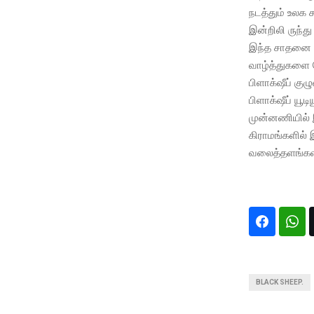
நடத்தும் உலக 
இன்றிலி ருந்த
இந்த சாதனை ம
வாழ்த்துகளை ந
பிளாக்‌ஷீப் 
பிளாக்‌ஷீப் யூட
முன்னணியில் இர
கிராமங்களில் 
வலைத்தளங்களி
BLACK SHEEP.