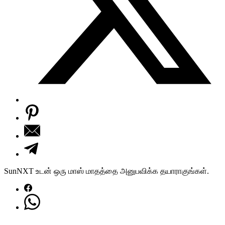
SunNXT உடன் ஒரு மாஸ் மாதத்தை அனுபவிக்க தயாராகுங்கள்.