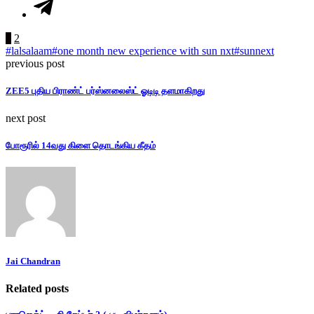
1
2
#lalsalaam
#one month new experience with sun nxt
#sunnext
previous post
ZEE5 புதிய பிராண்ட் பர்ஸ்னலைஸ்ட் ஓடிடி தளமாகிறது
next post
போரூரில் 14வது கிளை தொடங்கிய கீதம்
Jai Chandran
Related posts