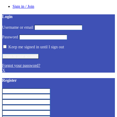
Sign in / Join
Login
Username or email
Password
Keep me signed in until I sign out
Forgot your password?
X
Register