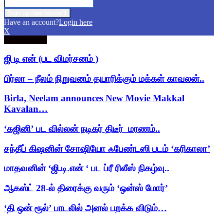
Have an account?
Login here
X
Trending now
ஜி டி என் (பட விமர்சனம் )
பிர்லா – நீலம் நிறுவனம் தயாரிக்கும் மக்கள் காவலன்..
Birla, Neelam announces New Movie Makkal
Kavalan…
‘கஜினி’ பட வில்லன் நடிகர் திடீர் மரணம்..
சந்தீப் கிஷனின் சோஷியோ ஃபேண்டஸி படம் ‘கரிகாலா’
மாதவனின் ‘ஜி.டி.என் ‘ பட ப்ரீ ரிலீஸ் நிகழ்வு..
ஆகஸ்ட் 28-ல் திரைக்கு வரும் ‘ஒன்ஸ் மோர்’
‘தி ஒன் ரூல்’ பாடலில் அனல் பறக்க விடும்…