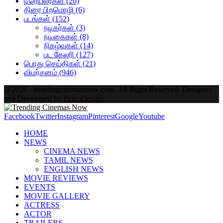
டிரெய்லர்கள்
(20)
திரை பிறமொழி
(6)
படங்கள்
(152)
நடிகர்கள்
(3)
நடிகைகள்
(8)
நிகழ்வுகள்
(14)
பட கேலரி
(127)
பொது செய்திகள்
(21)
விமர்சனம்
(946)
@2026 - trendingcinemasnow.com. All Right Reserved. Designed
and Developed by
PenciDesign
Facebook
Twitter
Instagram
Pinterest
Google
Youtube
HOME
NEWS
CINEMA NEWS
TAMIL NEWS
ENGLISH NEWS
MOVIE REVIEWS
EVENTS
MOVIE GALLERY
ACTRESS
ACTOR
TRAILERS