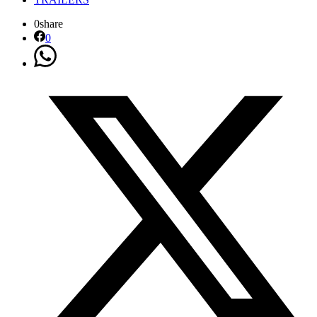
0
share
0