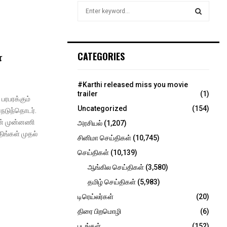
S
e
a
S
r
c
E
ா
CATEGORIES
h
f
A
o
#Karthi released miss you movie
r
R
trailer
(1)
பரபரக்கும்
:
Uncategorized
(154)
நெடுந்தொடர்.
C
ின் முன்னணி
அரசியல்
(1,207)
H
ங்கள் முதல்
சினிமா செய்திகள்
(10,745)
செய்திகள்
(10,139)
ஆங்கில செய்திகள்
(3,580)
தமிழ் செய்திகள்
(5,983)
டிரெய்லர்கள்
(20)
திரை பிறமொழி
(6)
படங்கள்
(152)