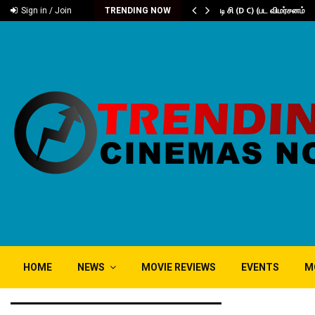
டம் ‘கரிகாலா’
டி சி (D C) (பட விமர்சனம்
Sign in / Join
TRENDING NOW
HOME
NEWS
MOVIE REVIEWS
EVENTS
M