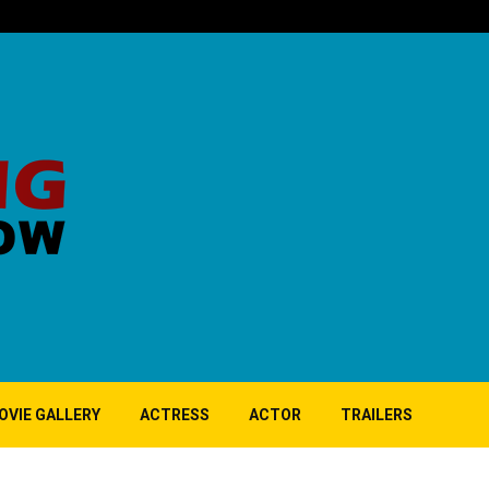
‘குப்பி’ பட 10ஆ
OVIE GALLERY
ACTRESS
ACTOR
TRAILERS