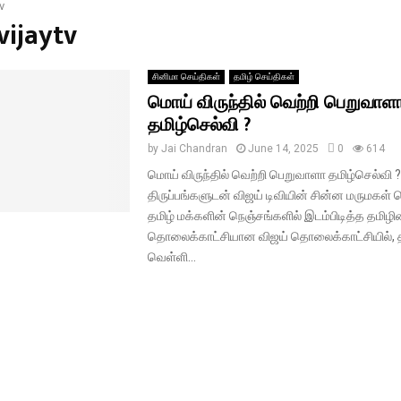
v
vijaytv
சினிமா செய்திகள்
தமிழ் செய்திகள்
மொய் விருந்தில் வெற்றி பெறுவாள
தமிழ்செல்வி ?
by
Jai Chandran
June 14, 2025
0
614
மொய் விருந்தில் வெற்றி பெறுவாளா தமிழ்செல்வி ? 
திருப்பங்களுடன் விஜய் டிவியின் சின்ன மருமகள் 
தமிழ் மக்களின் நெஞ்சங்களில் இடம்பிடித்த தமிழ
தொலைக்காட்சியான விஜய் தொலைக்காட்சியில், தி
வெள்ளி...