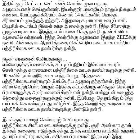
இதில் ஒரு செட் கூட செட் எனச் சொல்ல முடியாத படி,
அருமையாகச் செய்துள்ளார். இயக்குநர் பாலாஜியும் நானும் நிறையச்
சண்டை போட்டிருக்கிறோம். ஆனால் 14 நாட்களில் மொத்த
சீரிஸையும் முடித்துத் தந்தார். அந்தளவு கடினமான உழைப்பாளி.
மியூசிக் டைரக்டர் நீங்கள் தந்த இசைக்கு நன்றி. இந்த சீரிஸுற்கு
முழுக்காரணமாக இருந்த என் மனைவிக்கு நன்றி. நான் சினிமா
ஆசையில் வந்தவன். இந்த வெற்றிக்கு ஆதரவாக இருந்த ZEE5க்கு
நன்றி. சின்னதாக ஆரம்பித்ததை மிகப்பெரிய படைப்பாக மாற்றிய
பத்திரிக்கை ஊடக நண்பர்க்கு நன்றி.
நடிகர் சரவணன் பேசியதாவது…
எல்லோருக்கும் வணக்கம், சட்டமும் நீதியும் இவ்வளவு உயரம்
சென்றதற்கு காரணமான பத்திரிக்கை ஊடக நண்பர்களுக்கு நன்றி.
90 களில் நான் ஹீரோவாக வந்த போது, அத்தனை
பத்திரிக்கையாளர்களும் மிகப்பெரிய ஆதரவு தந்தார்கள். இந்த
சீரிஸ் வெற்றிபெற்ற பிறகும் அடுத்த கட்டத்திற்கு எடுத்துச் செல்லும்
பிரபாகரனுக்கு அவர் மனைவிக்கும் என் நன்றி. என்னுடன் உழைத்த
அனைத்து கலைஞர்களுக்கும் நன்றி. இப்போது தெலுங்கிலும் இது
டாப்பாகி கொண்டிருப்பது மகிழ்ச்சி. இந்த வெற்றிக்கு காரணமான
பத்திரிக்கை ஊடக நண்பர்களுக்கு மீண்டும் நன்றி.
இயக்குநர் பாலாஜி செல்வராஜ் பேசியதாவது…
பத்திரிக்கை சினிமா ஊடகங்களுக்கு நன்றி. சூரி அண்ணா தான்
இந்தக் கதையை எடுத்துத் தந்து, இந்த வாய்ப்பை வாங்கித் தந்தார்.
தயாரிப்பாளர் பிரபாகரன், சசிகலா பிரபாகரன் இருவரும் இந்த