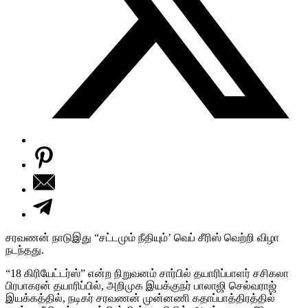
சரவணன் நாடுஇது “சட்டமும் நீதியும்’ வெப் சீரிஸ் வெற்றி விழா
நடந்தது.
“18 கிரியேட்டர்ஸ்” என்ற நிறுவனம் சார்பில் தயாரிப்பாளர் சசிகலா
பிரபாகரன் தயாரிப்பில், அறிமுக இயக்குநர் பாலாஜி செல்வராஜ்
இயக்கத்தில், நடிகர் சரவணன் முன்னணி கதாப்பாத்திரத்தில்