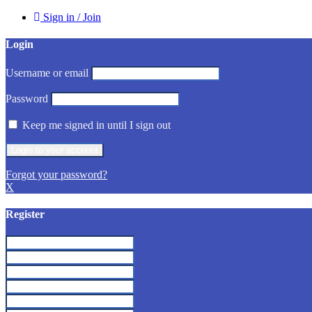
Sign in / Join
Login
Username or email
Password
Keep me signed in until I sign out
Forgot your password?
X
Register