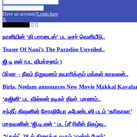
Have an account?
Login here
X
Trending now
நானியின் ‘தி பாரடைஸ்’ பட டீசர் வெளியீடு..
Teaser Of Nani’s The Paradise Unveiled..
ஜி டி என் (பட விமர்சனம் )
பிர்லா – நீலம் நிறுவனம் தயாரிக்கும் மக்கள் காவலன்..
Birla, Neelam announces New Movie Makkal Kaval
‘கஜினி’ பட வில்லன் நடிகர் திடீர் மரணம்..
சந்தீப் கிஷனின் சோஷியோ ஃபேண்டஸி படம் ‘கரிகாலா’
மாதவனின் ‘ஜி.டி.என் ‘ பட ப்ரீ ரிலீஸ் நிகழ்வு..
ஆகஸ்ட் 28-ல் திரைக்கு வரும் ‘ஒன்ஸ் மோர்’