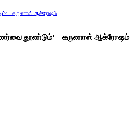
ும்’ – கருணாஸ் ஆக்ரோஷம்
உணர்வை தூண்டும்’ – கருணாஸ் ஆக்ரோஷம்