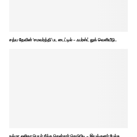
சத்ய தேவின் ‘சமவர்த்தி’ பட டைட்டில் – ஃபர்ஸ்ட் லுக் வெளியீடு..
நக்மா, லலிதா பெயர் நீக்க சென்சார் கெடுபிடி – இயக்குனர் பேச்சு