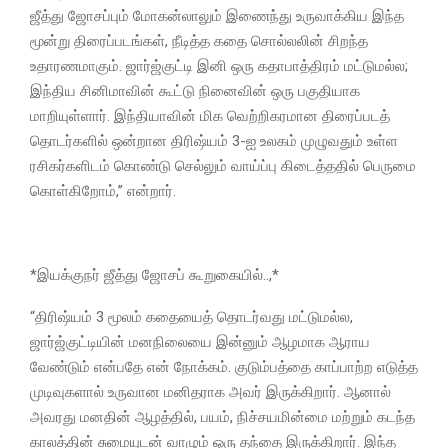
ஜீத்து ஜோசப்பும் மோகன்லாலும் இணைந்து உருவாக்கிய இந்த
மூன்று திரைப்படங்கள், நீடித்த கதை சொல்லலின் சிறந்த
உதாரணமாகும். ஜார்ஜ்குட்டி இனி ஒரு கதாபாத்திரம் மட்டுமல்ல;
இந்திய சினிமாவின் கூட்டு நினைவின் ஒரு பகுதியாக
மாறியுள்ளார். இந்தியாவின் மிக வெற்றிகரமான திரைப்படத்
தொடர்களில் ஒன்றான திரிஷ்யம் 3-ஐ உலகம் முழுவதும் உள்ள
ரசிகர்களிடம் கொண்டு செல்லும் வாய்ப்பு கிடைத்ததில் பெருமை
கொள்கிறோம்,” என்றார்.
*இயக்குநர் ஜீத்து ஜோசப் கூறுகையில்..,*
“திரிஷ்யம் 3 மூலம் கதையைத் தொடர்வது மட்டுமல்ல,
ஜார்ஜ்குட்டியின் மனநிலையை இன்னும் ஆழமாக ஆராய
வேண்டும் என்பதே என் நோக்கம். குடும்பத்தை காப்பாற்ற எடுத்த
முடிவுகளால் உருவான மனிதராக அவர் இருக்கிறார். ஆனால்
அவரது மனதின் ஆழத்தில், பயம், நிச்சயமின்மை மற்றும் கடந்த
காலத்தின் சுமையுடன் வாழும் ஒரு தந்தை இருக்கிறார். இந்த