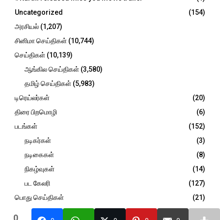
r
R
Uncategorized
(154)
:
C
அரசியல்
(1,207)
சினிமா செய்திகள்
(10,744)
H
செய்திகள்
(10,139)
ஆங்கில செய்திகள்
(3,580)
தமிழ் செய்திகள்
(5,983)
டிரெய்லர்கள்
(20)
திரை பிறமொழி
(6)
படங்கள்
(152)
நடிகர்கள்
(3)
நடிகைகள்
(8)
நிகழ்வுகள்
(14)
பட கேலரி
(127)
பொது செய்திகள்
(21)
விமர்சனம்
(946)
0