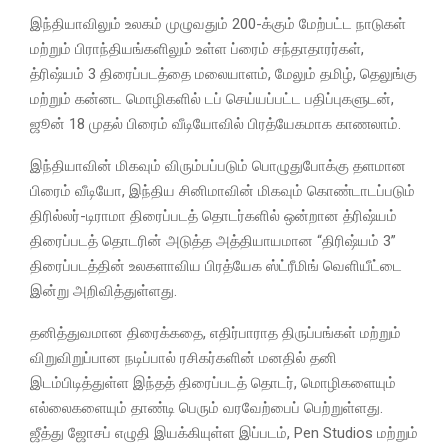
இந்தியாவிலும் உலகம் முழுவதும் 200-க்கும் மேற்பட்ட நாடுகள்
மற்றும் பிராந்தியங்களிலும் உள்ள ப்ரைம் சந்தாதாரர்கள்,
த்ரிஷ்யம் 3 திரைப்படத்தை மலையாளம், மேலும் தமிழ், தெலுங்கு
மற்றும் கன்னட மொழிகளில் டப் செய்யப்பட்ட பதிப்புகளுடன்,
ஜூன் 18 முதல் பிரைம் வீடியோவில் பிரத்யேகமாக காணலாம்.
இந்தியாவின் மிகவும் விரும்பப்படும் பொழுதுபோக்கு தளமான
பிரைம் வீடியோ, இந்திய சினிமாவின் மிகவும் கொண்டாடப்படும்
திரில்லர்-டிராமா திரைப்படத் தொடர்களில் ஒன்றான த்ரிஷ்யம்
திரைப்படத் தொடரின் அடுத்த அத்தியாயமான “திரிஷ்யம் 3”
திரைப்படத்தின் உலகளாவிய பிரத்யேக ஸ்ட்ரீமிங் வெளியீட்டை
இன்று அறிவித்துள்ளது.
தனித்துவமான திரைக்கதை, எதிர்பாராத திருப்பங்கள் மற்றும்
விறுவிறுப்பான நடிப்பால் ரசிகர்களின் மனதில் தனி
இடம்பிடித்துள்ள இந்தத் திரைப்படத் தொடர், மொழிகளையும்
எல்லைகளையும் தாண்டி பெரும் வரவேற்பைப் பெற்றுள்ளது.
ஜீத்து ஜோசப் எழுதி இயக்கியுள்ள இப்படம், Pen Studios மற்றும்