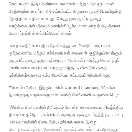
தொடங்கும் இரு பத்திரிகையாளர்கள் மற்றும் அவரது மகள்
அஞ்சுவுக்காக ஏற்பாடு செய்யப்பட்ட திருமண முயற்சி, உயிருக்கு
ஆபத்தான சதியாக மாறும்போது, ஜார்ஜ்குட்டி தனது
வாழ்க்கையின் மிகவும் உணர்ச்சிப்பூர்வமான மற்றும் ஆபத்தான
போராட்டத்தில் சிக்கிக்கொள்கிறார்.
பழைய எதிரிகள் புதிய நோக்கத்துடன் மீண்டும் வர, பயம்,
குற்றவுணர்வு மற்றும் சந்தேகங்கள் அவரைச் சூழ்ந்துகொள்ளும்
சூழலில், தனது குடும்பத்தையும் அவர்கள் பகிர்ந்து கொள்ளும்
ரகசியங்களையும் காப்பாற்ற ஜார்ஜ்குட்டி மீண்டும் தனது
புத்திக்கூர்மையை நம்ப வேண்டிய கட்டாயம் ஏற்படுகிறது.
*பிரைம் வீடியோ இந்தியாவின் Content Licensing பிரிவின்
இயக்குநரும் தலைவருமான மனீஷ் மெங்கானி கூறுகையில்..,*
“இந்திய சினிமாவில் திரிஷ்யம் போன்ற சாதனையை நிகழ்த்திய
திரைப்படத் தொடர்கள் மிகக் குறைவு. ஒரு தசாப்தத்திற்கு முன்பு
மலையாளத்தில் தொடங்கிய இந்தக் கதை, இன்று
மொழிகளையும் நாடுகளையும் தாண்டி கொண்டாடப்படுகிறது.