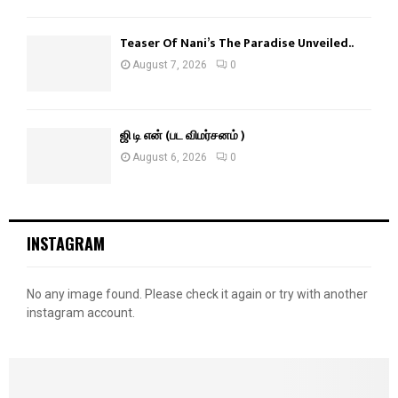
Teaser Of Nani’s The Paradise Unveiled..
August 7, 2026
0
ஜி டி என் (பட விமர்சனம் )
August 6, 2026
0
INSTAGRAM
No any image found. Please check it again or try with another
instagram account.