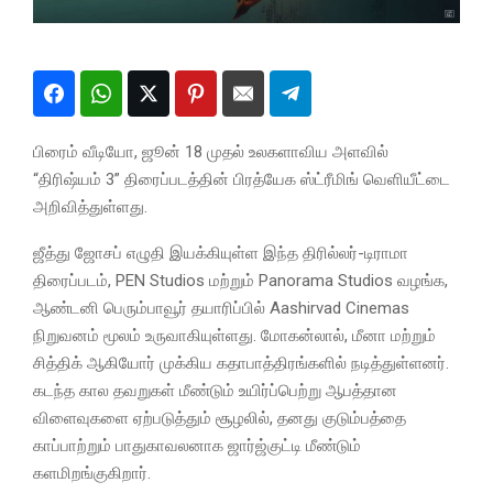
பிரைம் வீடியோ, ஜூன் 18 முதல் உலகளாவிய அளவில்
“திரிஷ்யம் 3” திரைப்படத்தின் பிரத்யேக ஸ்ட்ரீமிங் வெளியீட்டை
அறிவித்துள்ளது.
ஜீத்து ஜோசப் எழுதி இயக்கியுள்ள இந்த திரில்லர்-டிராமா
திரைப்படம், PEN Studios மற்றும் Panorama Studios வழங்க,
ஆண்டனி பெரும்பாவூர் தயாரிப்பில் Aashirvad Cinemas
நிறுவனம் மூலம் உருவாகியுள்ளது. மோகன்லால், மீனா மற்றும்
சித்திக் ஆகியோர் முக்கிய கதாபாத்திரங்களில் நடித்துள்ளனர்.
கடந்த கால தவறுகள் மீண்டும் உயிர்ப்பெற்று ஆபத்தான
விளைவுகளை ஏற்படுத்தும் சூழலில், தனது குடும்பத்தை
காப்பாற்றும் பாதுகாவலனாக ஜார்ஜ்குட்டி மீண்டும்
களமிறங்குகிறார்.