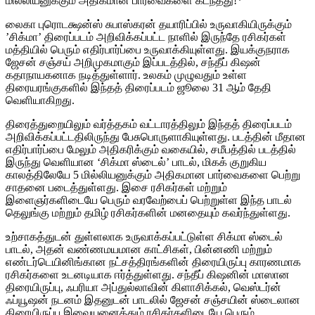
மில்லியனுக்கும் அதிகமான பார்வைகளை கடந்தது!*
லைகா புரொடக்ஷன்ஸ் சுபாஸ்கரன் தயாரிப்பில் உருவாகியிருக்கும்
’சிக்மா’ திரைப்படம் அறிவிக்கப்பட்ட நாளில் இருந்தே ரசிகர்கள்
மத்தியில் பெரும் எதிர்பார்ப்பை உருவாக்கியுள்ளது. இயக்குநராக
ஜேசன் சஞ்சய் அறிமுகமாகும் இப்படத்தில், சந்தீப் கிஷன்
கதாநாயகனாக நடித்துள்ளார். உலகம் முழுவதும் உள்ள
திரையரங்குகளில் இந்தத் திரைப்படம் ஜூலை 31 ஆம் தேதி
வெளியாகிறது.
திரைத்துறையிலும் வர்த்தகம் வட்டாரத்திலும் இந்தத் திரைப்படம்
அறிவிக்கப்பட்டதிலிருந்து பேசுபொருளாகியுள்ளது. படத்தின் மீதான
எதிர்பார்ப்பை மேலும் அதிகரிக்கும் வகையில், சமீபத்தில் படத்தில்
இருந்து வெளியான ‘சிக்மா ஸ்டைல்’ பாடல், மிகக் குறுகிய
காலத்திலேயே 5 மில்லியனுக்கும் அதிகமான பார்வைகளை பெற்று
சாதனை படைத்துள்ளது. இசை ரசிகர்கள் மற்றும்
இளைஞர்களிடையே பெரும் வரவேற்பைப் பெற்றுள்ள இந்த பாடல்
தெலுங்கு மற்றும் தமிழ் ரசிகர்களின் மனதையும் கவர்ந்துள்ளது.
உற்சாகத்துடன் துள்ளலாக உருவாக்கப்பட்டுள்ள சிக்மா ஸ்டைல்
பாடல், அதன் வண்ணமயமான காட்சிகள், பின்னணி மற்றும்
எண்டர்டெயினிங்கான நட்சத்திரங்களின் திரையிருப்பு காரணமாக
ரசிகர்களை உடனடியாக ஈர்த்துள்ளது. சந்தீப் கிஷனின் மாஸான
திரையிருப்பு, ஃபரியா அப்துல்லாவின் கிளாசிக்கல், வெஸ்டர்ன்
ஃப்யூஷன் நடனம் இதனுடன் பாடலில் ஜேசன் சஞ்சயின் ஸ்டைலான
திரையிருப்பு இவையனைத்தும் ரசிகர்களிடையே பெரும்