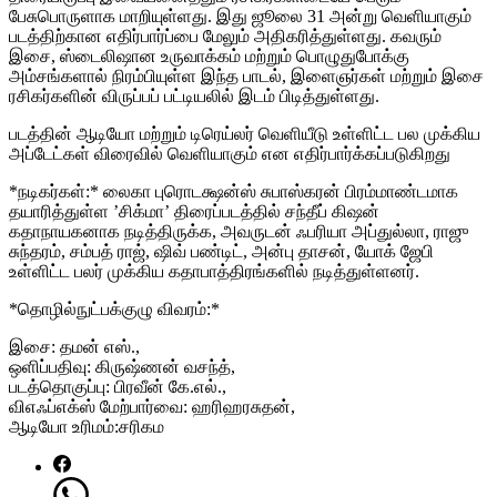
பேசுபொருளாக மாறியுள்ளது. இது ஜூலை 31 அன்று வெளியாகும்
படத்திற்கான எதிர்பார்ப்பை மேலும் அதிகரித்துள்ளது. கவரும்
இசை, ஸ்டைலிஷான உருவாக்கம் மற்றும் பொழுதுபோக்கு
அம்சங்களால் நிரம்பியுள்ள இந்த பாடல், இளைஞர்கள் மற்றும் இசை
ரசிகர்களின் விருப்பப் பட்டியலில் இடம் பிடித்துள்ளது.
படத்தின் ஆடியோ மற்றும் டிரெய்லர் வெளியீடு உள்ளிட்ட பல முக்கிய
அப்டேட்கள் விரைவில் வெளியாகும் என எதிர்பார்க்கப்படுகிறது
*நடிகர்கள்:* லைகா புரொடக்ஷன்ஸ் சுபாஸ்கரன் பிரம்மாண்டமாக
தயாரித்துள்ள ’சிக்மா’ திரைப்படத்தில் சந்தீப் கிஷன்
கதாநாயகனாக நடித்திருக்க, அவருடன் ஃபரியா அப்துல்லா, ராஜு
சுந்தரம், சம்பத் ராஜ், ஷிவ் பண்டிட், அன்பு தாசன், யோக் ஜேபி
உள்ளிட்ட பலர் முக்கிய கதாபாத்திரங்களில் நடித்துள்ளனர்.
*தொழில்நுட்பக்குழு விவரம்:*
இசை: தமன் எஸ்.,
ஒளிப்பதிவு: கிருஷ்ணன் வசந்த்,
படத்தொகுப்பு: பிரவீன் கே.எல்.,
விஎஃப்எக்ஸ் மேற்பார்வை: ஹரிஹரசுதன்,
ஆடியோ உரிமம்:சரிகம