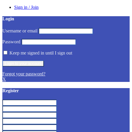
Sign in / Join
Login
Username or email
Password
Keep me signed in until I sign out
Forgot your password?
X
Register