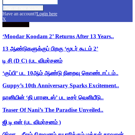
Have an account?
Login here
X
Trending now
‘Moodar Koodam 2’ Returns After 13 Years..
13 ஆண்டுகளுக்குப் பிறகு ‘மூடர் கூடம் 2’
டி சி (D C) (பட விமர்சனம்
‘குப்பி’ பட 10ஆம் ஆண்டு நிறைவு கொண்டாட்டம்..
Guppy’s 10th Anniversary Sparks Excitement..
நானியின் ‘தி பாரடைஸ்’ பட டீசர் வெளியீடு..
Teaser Of Nani’s The Paradise Unveiled..
ஜி டி என் (பட விமர்சனம் )
பிர்லா – நீலம் நிறுவனம் தயாரிக்கும் மக்கள் காவலன்..