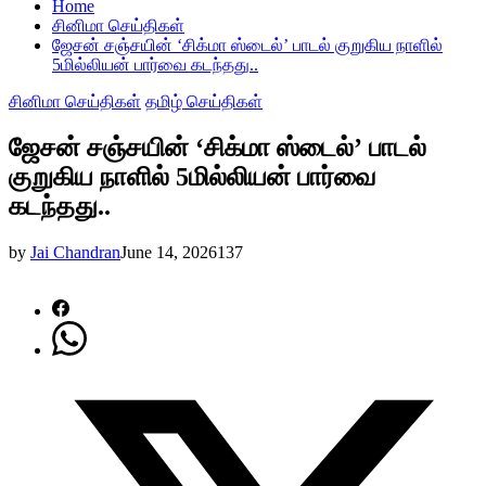
Home
சினிமா செய்திகள்
ஜேசன் சஞ்சயின் ‘சிக்மா ஸ்டைல்’ பாடல் குறுகிய நாளில்
5மில்லியன் பார்வை கடந்தது..
சினிமா செய்திகள்
தமிழ் செய்திகள்
ஜேசன் சஞ்சயின் ‘சிக்மா ஸ்டைல்’ பாடல்
குறுகிய நாளில் 5மில்லியன் பார்வை
கடந்தது..
by
Jai Chandran
June 14, 2026
137