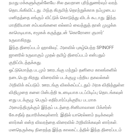
நமது மக்களுக்குள்ளேயே சில தவறான புரிந்துணர்வும் வரத்
தொடங்கிவிட்டது. அந்த கிருமித் தொற்றுக்காக நம்முடைய
மனிதத்தை எங்கும் விட்டுக் கொடுத்து விடக் கூடாது. இந்த
மாதிரியான சம்பவங்களை எல்லாம் வைத்துத் தான் முழுக்க
காமெடியாக, சமூகக் கருத்துடன் ‘கொரோனா குமார்’
உருவாகிறது.
இந்த திரைப்படம் ஹாலிவுட் அளவில் புகழ்பெற்ற SPINOFF
ஜானரில் உருவாகும் முதல் தமிழ் திரைப்படம் என்பதும்
குறிப்பிடத்தக்கது.
ஒட்டுமொத்த படமும் ஊரடங்கு மற்றும் தனிமை காலங்களில்
நடைபெறு கிறது. விரைவில் படக்குழு பற்றிய தகவல்கள்
அறிவிக் கப்படும். ஊரடங்கு விலக்கப்பட்டதும் அரசு விதித்துள்ள
விதிமுறை களை பின்பற்றி உடனடியாக படப்பிடிப்பு தொடங்கவுள்
ளது படக்குழு. பெரும் எதிர்பார்ப்புக்குரிய படமாக
அமைந்திருக்கும் இந்தப் படத்தை சினிமாவாலா பிக்சர்ஸ்
கே.சதீஷ் தயாரிக்கவுள்ளார். இதில் யாரெல்லாம் நடிக்கவுள்
ளார்கள் என்ற விவரத்தை விரைவில் அறிவிக்கவுள் ளார்கள்.
மனநெருக்கடி நிறைந்த இந்த காலகட்டத்தில் இந்த திரைப்படம்