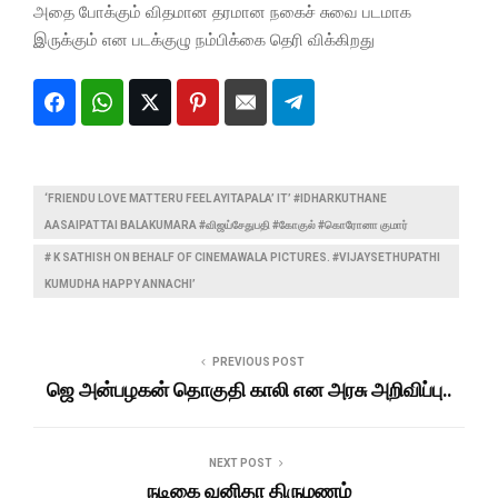
அதை போக்கும் விதமான தரமான நகைச் சுவை படமாக
இருக்கும் என படக்குழு நம்பிக்கை தெரி விக்கிறது
‘FRIENDU LOVE MATTERU FEEL AYITAPALA’ IT’ #IDHARKUTHANE
AASAIPATTAI BALAKUMARA #விஜய்சேதுபதி #கோகுல் #கொரோனா குமார்
# K SATHISH ON BEHALF OF CINEMAWALA PICTURES. #VIJAYSETHUPATHI
KUMUDHA HAPPY ANNACHI’
PREVIOUS POST
ஜெ அன்பழகன் தொகுதி காலி என அரசு அறிவிப்பு..
NEXT POST
நடிகை வனிதா திருமணம்