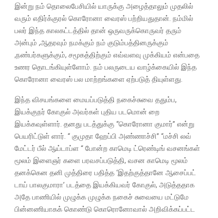
இன்று நம் தொலைபேசியில் யாருக்கு அழைத்தாலும் முதலில்
வரும் எதிர்க்குரல் கொரோனா வைரஸ் பற்றியதுதான். நம்மில்
பலர் இந்த காலகட்டத்தில் தான் ஒருவருக்கொருவர் தரும்
அன்பும் ,ஆதரவும் நமக்கும் நம் குடும்பத்தினருக்கும்
,நண்பர்களுக்கும், சமூகத்திற்கும் எவ்வளவு முக்கியம் என்பதை
உணர தொடங்கியுள்ளோம். நம் பலருடைய வாழ்க்கையில் இந்த
கொரோனா வைரஸ் பல மாற்றங்களை ஏற்படுத் தியுள்ளது.
இந்த விசயங்களை மையப்படுத்தி நகைச்சுவை ததும்ப,
இயக்குநர் கோகுல் அவர்கள் புதிய படமொன் றை
இயக்கவுள்ளார். தனது படத்துக்கு “கொரோனா குமார்” என்று
பெயரிட்டுள் ளார். “ குமுதா ஹேப்பி அண்ணாச்சி” “மச்சி லவ்
மேட்டர் பீல் ஆய்டாப்ள “ போன்ற காமெடி ட்ரெண்டிங் வசனங்கள்
மூலம் இளைஞர் களை பரவசப்படுத்தி, வசன காமெடி மூலம்
தனக்கென தனி முத்திரை பதித்த ‘இதற்குத்தானே ஆசைப்பட்
டாய் பாலகுமாரா’ படத்தை இயக்கியவர் கோகுல், அடுத்ததாக
அதே பாணியில் முழுக்க முழுக்க நகைச் சுவையை மட்டுமே
பின்னணியாகக் கொண்டு கொரொனோவால் அறிவிக்கப்பட்ட