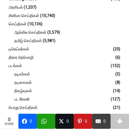
:
C
அரசியல்
(1,207)
சினிமா செய்திகள்
(10,740)
H
செய்திகள்
(10,136)
ஆங்கில செய்திகள்
(3,579)
தமிழ் செய்திகள்
(5,981)
டிரெய்லர்கள்
(20)
திரை பிறமொழி
(6)
படங்கள்
(152)
நடிகர்கள்
(3)
நடிகைகள்
(8)
நிகழ்வுகள்
(14)
பட கேலரி
(127)
பொது செய்திகள்
(21)
விமர்சனம்
(945)
0
0
0
0
0
SHARE