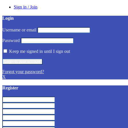
Sign in / Join
Login
Username or email
Password
Keep me signed in until I sign out
Forgot your password?
X
Register