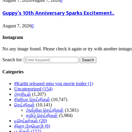
August 7, 2026
August 7, 2026
0
Guppy’s 10th Anniversary Sparks Excitement..
August 7, 2026
0
Instagram
No any image found. Please check it again or try with another instag
Search for:
Search
Categories
#Karthi released miss you movie trailer
(1)
Uncategorized
(154)
அரசியல்
(1,207)
சினிமா செய்திகள்
(10,747)
செய்திகள்
(10,141)
ஆங்கில செய்திகள்
(3,581)
தமிழ் செய்திகள்
(5,984)
டிரெய்லர்கள்
(20)
திரை பிறமொழி
(6)
படங்கள்
(152)