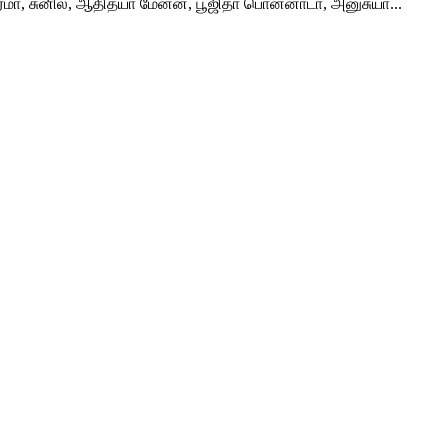
 சர்மா, சுனில், ஆதித்யா மேனன், பூஜிதா பொன்னாடா, அனுசுயா...