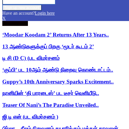
Have an account?
Login here
X
Trending now
‘Moodar Koodam 2’ Returns After 13 Years..
13 ஆண்டுகளுக்குப் பிறகு ‘மூடர் கூடம் 2’
டி சி (D C) (பட விமர்சனம்
‘குப்பி’ பட 10ஆம் ஆண்டு நிறைவு கொண்டாட்டம்..
Guppy’s 10th Anniversary Sparks Excitement..
நானியின் ‘தி பாரடைஸ்’ பட டீசர் வெளியீடு..
Teaser Of Nani’s The Paradise Unveiled..
ஜி டி என் (பட விமர்சனம் )
பிர்லா – நீலம் நிறுவனம் தயாரிக்கும் மக்கள் காவலன்..