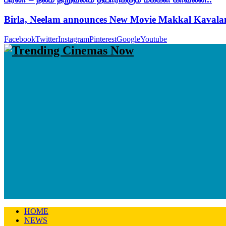
Birla, Neelam announces New Movie Makkal Kaval
Facebook
Twitter
Instagram
Pinterest
Google
Youtube
HOME
NEWS