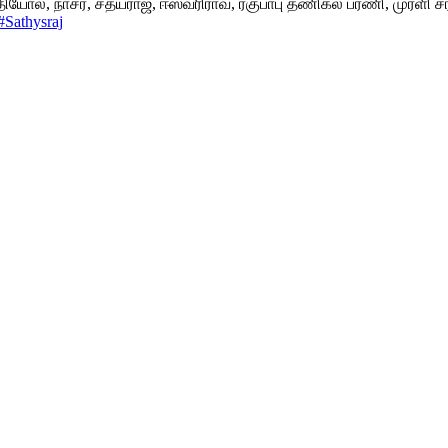
ி தியோல், நாசர், சத்யராஜ், ஈஸ்வரிராவ், ரகுபாபு தணிகல பரணி, முரளி
#Sathysraj