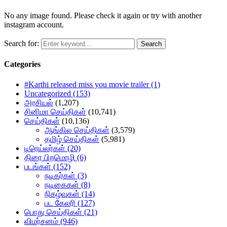
No any image found. Please check it again or try with another
instagram account.
Search for:
Search
Categories
#Karthi released miss you movie trailer
(1)
Uncategorized
(153)
அரசியல்
(1,207)
சினிமா செய்திகள்
(10,741)
செய்திகள்
(10,136)
ஆங்கில செய்திகள்
(3,579)
தமிழ் செய்திகள்
(5,981)
டிரெய்லர்கள்
(20)
திரை பிறமொழி
(6)
படங்கள்
(152)
நடிகர்கள்
(3)
நடிகைகள்
(8)
நிகழ்வுகள்
(14)
பட கேலரி
(127)
பொது செய்திகள்
(21)
விமர்சனம்
(946)