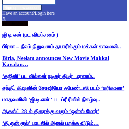
Have an account?
Login here
X
Trending now
ஜி டி என் (பட விமர்சனம் )
பிர்லா – நீலம் நிறுவனம் தயாரிக்கும் மக்கள் காவலன்..
Birla, Neelam announces New Movie Makkal
Kavalan…
‘கஜினி’ பட வில்லன் நடிகர் திடீர் மரணம்..
சந்தீப் கிஷனின் சோஷியோ ஃபேண்டஸி படம் ‘கரிகாலா’
மாதவனின் ‘ஜி.டி.என் ‘ பட ப்ரீ ரிலீஸ் நிகழ்வு..
ஆகஸ்ட் 28-ல் திரைக்கு வரும் ‘ஒன்ஸ் மோர்’
‘தி ஒன் ரூல்’ பாடலில் அனல் பறக்க விடும்…