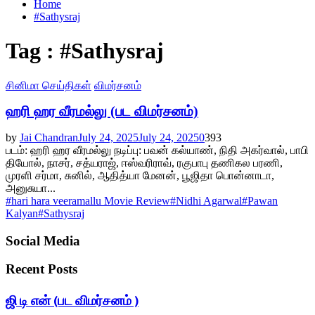
Home
#Sathysraj
Tag : #Sathysraj
சினிமா செய்திகள்
விமர்சனம்
ஹரி ஹர வீரமல்லு (பட விமர்சனம்)
by
Jai Chandran
July 24, 2025
July 24, 2025
0
393
படம்: ஹரி ஹர வீரமல்லு நடிப்பு: பவன் கல்யாண், நிதி அகர்வால், பாபி
தியோல், நாசர், சத்யராஜ், ஈஸ்வரிராவ், ரகுபாபு தணிகல பரணி,
முரளி சர்மா, சுனில், ஆதித்யா மேனன், பூஜிதா பொன்னாடா,
அனுசுயா...
#hari hara veeramallu Movie Review
#Nidhi Agarwal
#Pawan
Kalyan
#Sathysraj
Social Media
Recent Posts
ஜி டி என் (பட விமர்சனம் )