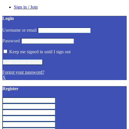
Sign in / Join
Login
Username or email
Password
Keep me signed in until I sign out
Forgot your password?
X
Register