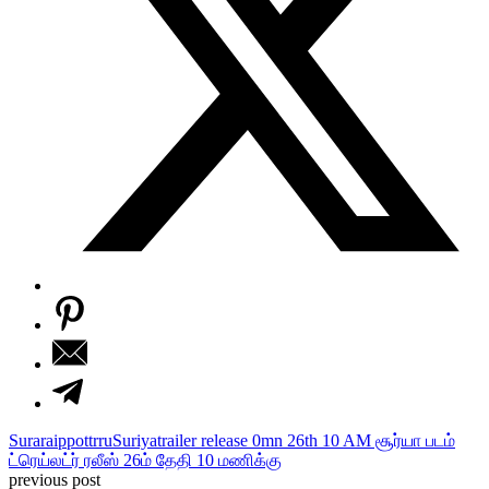
Suraraippottrru
Suriya
trailer release 0mn 26th 10 AM சூர்யா படம்
ட்ரெய்லட்ர் ரலீஸ் 26ம் தேதி 10 மணிக்கு
previous post