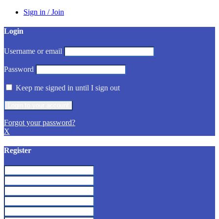
Sign in / Join
Login
Username or email
Password
Keep me signed in until I sign out
Forgot your password?
X
Register