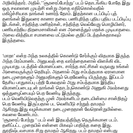
அறிவித்தார். அதில்.’’சூரரைப்போற்று’ படம் தொடங்கிய போதே இது
ஒரு சவாலான முயற்சி என்று அதை எதிர்கொள்வதில்
மகிழ்ச்சியாக நாங்கள் உணர்ந் தோம். இதற்கான படப்பிடிப் புத்
தளங்கள் இதுவரை காணா தவை. பணிபுரிந்த புதிய புதிய படப்பிடிப்பு
இடங்கள், சந்தித்த மனிதர்கள், சந்தித்த வெவ்வேறு மொழியினர்,
பணியாற்றிய திறமைசாலிகள் என அனைத்தும் மறக்க முடியாதவை.
அவை வித்தியா சமானவை மட்டுமல்ல குறிப் பிடத்தக்கதாகவும்
இருந்தவை.
‘மாறா’ என்ற அந்த உலகத்தில் கொண்டு சேர்க்கும் விதமாக இருந்த
அந்த பிரம்மாண்ட அனுபவத் தை வார்த்தைகளால் விளக்கி விட
முடியாது. படத்தில் விமானப்படை சார்ந்த காட்சிகள் வருவது உங்கள்
அனைவருக்கும் தெரியும். அதனால் அது சம்பந்தமாக ஏராளமான
நடைமுறைகளும் அனுமதிகளும் பெறவேண்டி யிருந்தது. இப்படம்
தேசிய பாதுகாப்பு பற்றி பேசுவதால் அது சம்பந்தமாக இந்திய
விமானப்படையுடன் நாங்கள் தொடர்புகொண்டு அணுகி அவர்களது
ஒத்துழைப்பையும் பெற வேண்டி இருந்தது.
படம் வெளியிடுவதற்கு முன் அவர்களிடம் தடையின்மை சான்றிதழ்
பெற வேண்டி இருப்பதால் பட வெளியீடு சற்றுத் தாமதம்
ஆகிறது.இது வழக்கமான நடைமுறைதான் வேறொன்றுமில்லை.
கவலை வேண்டாம்.
‘சூரரைப் போற்று ‘ படம் என் இதயத்திற்கு நெருக்கமான படம்.
தனிப்பட்ட முறையில் என்னை மிகவும் பாதித்த கதை இது.
துரதிஷ்டவசமாக சிறு தாமதம் ஆகிறது. படம் தாமதம் என்பது