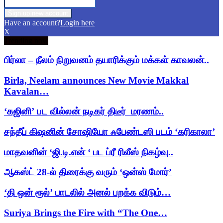
Have an account?
Login here
X
Trending now
பிர்லா – நீலம் நிறுவனம் தயாரிக்கும் மக்கள் காவலன்..
Birla, Neelam announces New Movie Makkal
Kavalan…
‘கஜினி’ பட வில்லன் நடிகர் திடீர் மரணம்..
சந்தீப் கிஷனின் சோஷியோ ஃபேண்டஸி படம் ‘கரிகாலா’
மாதவனின் ‘ஜி.டி.என் ‘ பட ப்ரீ ரிலீஸ் நிகழ்வு..
ஆகஸ்ட் 28-ல் திரைக்கு வரும் ‘ஒன்ஸ் மோர்’
‘தி ஒன் ரூல்’ பாடலில் அனல் பறக்க விடும்…
Suriya Brings the Fire with “The One…