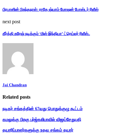
பிரபாஸின் பிறந்தநாள்: ராதே ஷ்யாம் மோஷன் போஸ்டர் ரிலீஸ்
next post
கீர்த்தி சுரேஷ் நடிக்கும் ‘மிஸ் இந்தியா’ ட்ரெய்லர் ரிலீஸ்..
Jai Chandran
Related posts
நடிகர் சங்கத்தின் 67வது பொதுக்குழு கூட்டம்
கமலுக்கு பிறகு புர்ஜ்கலிபாவில் விஜய்சேதுபதி
தயாரிப்பாளர்களுக்கு உதவ சங்கம் தயார்