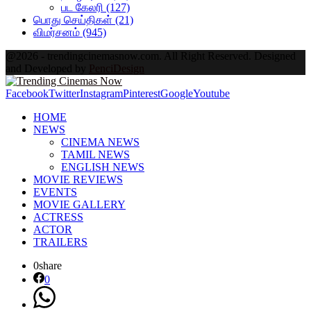
பட கேலரி
(127)
பொது செய்திகள்
(21)
விமர்சனம்
(945)
@2026 - trendingcinemasnow.com. All Right Reserved. Designed
and Developed by
PenciDesign
Facebook
Twitter
Instagram
Pinterest
Google
Youtube
HOME
NEWS
CINEMA NEWS
TAMIL NEWS
ENGLISH NEWS
MOVIE REVIEWS
EVENTS
MOVIE GALLERY
ACTRESS
ACTOR
TRAILERS
0
share
0