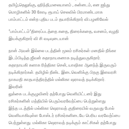
தமிழ்,தெலுங்கு, ஹிந்தி,மலையாளம் , கன்னடம், என ஐந்து
மொழிகளில் 30 கோடி ரூபாய் செலவில் பிரமாண்டமாக
பாம்பாட்டம் என்ற புதிய படம் தயாரிக்கிறார் வி.பழனிவேல்
“பாம்பாட்டம்“திரைப்படத்தை கதை, திரைக்கதை, வசனம், எழுதி
இயக்குகிறார் வி சி வடிவுடையான்
நான் அவன் இல்லை படத்தின் மூலம் ரசிகர்கள் மனதில் நீங்கா
இடம்பிடித்த ஜீவன் கதாநாயகனாக நடித்துவருகிறார்.
கதாநாயகி களாக ரித்திகா சென், யாஷிகா ஆனந்த் இருவரும்
நடிக்கிறார்கள். தமிழில் நீண்ட இடைவெளிக்கு பிறகு இளவரசி
நாகமதி காதபாத்திரத்தில் மல்லிகா ஷராவத் நடிக்கிறார்.
இவரின்
லுக்கை படக்குழுவினர் தற்போது வெளியிட்டனர் இது
ரசிகர்களின் மத்தியில் பெரும்வரவேற்ப்பை பெற்றுள்ளது
இந்த படத்தில் மல்லிகா ஷெராவத் குதிரையில் வருவது போல்
வெளியாகியுள்ள போஸ்டர் ரசிகர்களிடையே பெரிய வரவேற்ப்பை
பெற்றுள்ளது. மல்லிகா ஷெராவத் நடிக்கும் காட்சிகள் தற்போது