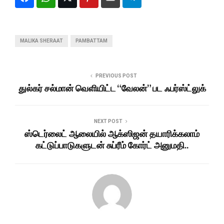
MALIKA SHERAAT
PAMBATTAM
PREVIOUS POST
துல்கர் சல்மான் வெளியிட்ட “வேலன்” பட ஃபர்ஸ்ட்லுக்
NEXT POST
ஸ்டெர்லைட் ஆலையில் ஆக்ஸிஜன் தயாரிக்கலாம்
கட்டுப்பாடுகளுடன் சுப்ரீம் கோர்ட் அனுமதி..