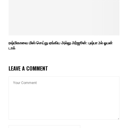
ரஷ்மிகாவை மிஸ் செய்து ஏங்கிய அல்லு அர்ஜூன்: புஷ்பா 2ல் ஓபன்
டாக்
LEAVE A COMMENT