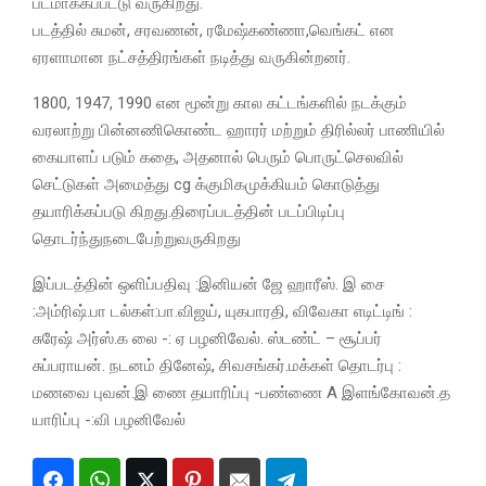
படமாக்கப்பட்டு வருகிறது.
படத்தில் சுமன், சரவணன், ரமேஷ்கண்ணா,வெங்கட் என
ஏரளாமான நட்சத்திரங்கள் நடித்து வருகின்றனர்.
1800, 1947, 1990 என மூன்று கால கட்டங்களில் நடக்கும்
வரலாற்று பின்னணிகொண்ட ஹாரர் மற்றும் திரில்லர் பாணியில்
கையாளப் படும் கதை, அதனால் பெரும் பொருட்செலவில்
செட்டுகள் அமைத்து cg க்குமிகமுக்கியம் கொடுத்து
தயாரிக்கப்படு கிறது.திரைப்படத்தின் படப்பிடிப்பு
தொடர்ந்துநடைபேற்றுவருகிறது
இப்படத்தின் ஒளிப்பதிவு :இனியன் ஜே ஹாரீஸ். இ சை
:அம்ரிஷ்.பா டல்கள்:பா.விஜய், யுகபாரதி, விவேகா எடிட்டிங் :
சுரேஷ் அர்ஸ்.க லை -: ஏ பழனிவேல். ஸ்டண்ட் – சூப்பர்
சுப்பராயன். நடனம் தினேஷ், சிவசங்கர்.மக்கள் தொடர்பு :
மணவை புவன்.இ ணை தயாரிப்பு -பண்ணை A இளங்கோவன்.த
யாரிப்பு -:வி பழனிவேல்