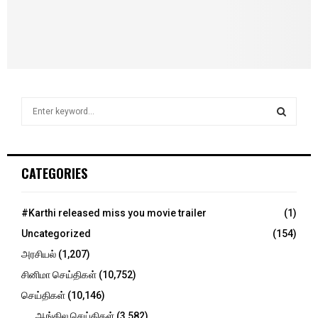
S
e
a
S
r
c
E
CATEGORIES
h
f
A
o
#Karthi released miss you movie trailer
(1)
r
R
Uncategorized
(154)
:
C
அரசியல்
(1,207)
சினிமா செய்திகள்
(10,752)
H
செய்திகள்
(10,146)
ஆங்கில செய்திகள்
(3,582)