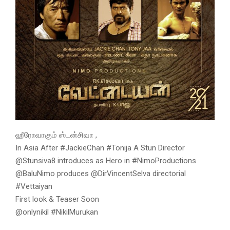
ஹீரோவாகும் ஸ்டன்சிவா ,
In Asia After #JackieChan #Tonija A Stun Director
@Stunsiva8 introduces as Hero in #NimoProductions
@BaluNimo produces @DirVincentSelva directorial
#Vettaiyan
First look & Teaser Soon
@onlynikil #NikilMurukan