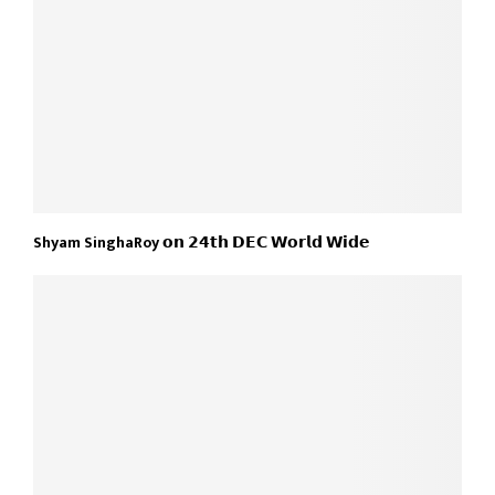
Shyam SinghaRoy 𝗼𝗻 𝟮𝟰𝘁𝗵 𝗗𝗘𝗖 𝗪𝗼𝗿𝗹𝗱 𝗪𝗶𝗱𝗲