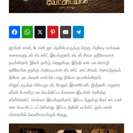
ஜாக்கி சான், டோனி ஜா ஆகியோருக்கு பிறகு அதிரடி மார்ஷல்
கலைகளுடன் ஸ்டண்ட் இயக்குனர் ஸ்டன் சிவா ஹீரோவாக
நடிக்கிறார். இவர் தமிழ், தெலுங்கு, இந்தி என பல மொழி
ஹீரோக்க ளுக்கு அதிரடியான ஸ்டண்ட் காட்சிகள் அமைத்தவர்.
நிமோ புரடக்‌ஷன் சார்பில் பாலு நிமோ தயாரிக்கிறார்.
விஜய் நடித்த பிரியமுடன், மேலும் இரணியன், ஜித்தன், மதுரை
வீரன் போன்ற பல வெற்றிப்படங்களை இயக்கி அளித்த
வின்சென்ட் செல்வா இயக்குகிறார். இப்படத்துக்கு வேட்டையன்
என பெயரிடப் பட்டுள்ளது. இப்படத்தின் ஃபர்ஸ்ட் லுக், டீஸர்
விரைவில் வெளிவரவிருக் கிறது.