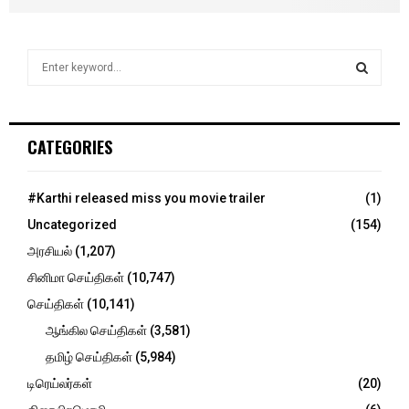
S
e
a
S
r
c
E
CATEGORIES
h
f
A
o
#Karthi released miss you movie trailer
(1)
r
R
Uncategorized
(154)
:
C
அரசியல்
(1,207)
சினிமா செய்திகள்
(10,747)
H
செய்திகள்
(10,141)
ஆங்கில செய்திகள்
(3,581)
தமிழ் செய்திகள்
(5,984)
டிரெய்லர்கள்
(20)