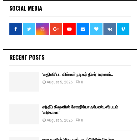
SOCIAL MEDIA
RECENT POSTS
‘கஜினி’ பட வில்லன் நடிகர் திடீர் மரணம்..
August 5, 2026
0
சந்தீப் கிஷனின் சோஷியோ ஃபேண்டஸி படம்
‘கரிகாலா’
August 5, 2026
0
மாதவனின் ‘ஜி.டி.என் ‘ பட ப்ரீ ரிலீஸ் நிகழ்வு..