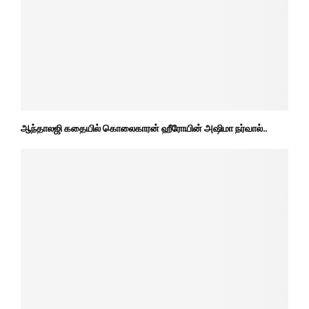
ஆந்தாலஜி கதையில் கொலைகாரன் ஹீரோயின் அஷிமா நர்வால்..