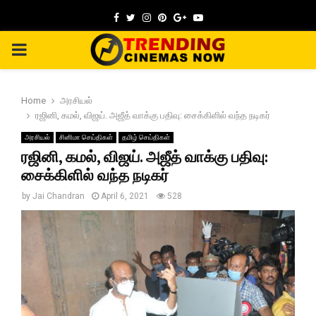
Facebook
Twitter
Instagram
Pinterest
Google
Youtube
PRIMARY
MENU
Home
அரசியல்
ரஜினி, கமல், விஜய். அஜீத் வாக்கு பதிவு: சைக்கிளில் வந்த நடிகர்
அரசியல்
சினிமா செய்திகள்
தமிழ் செய்திகள்
ரஜினி, கமல், விஜய். அஜீத் வாக்கு பதிவு:
சைக்கிளில் வந்த நடிகர்
by
Jai Chandran
April 6, 2021
528