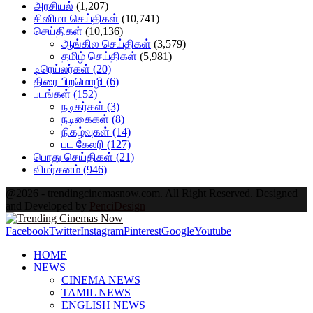
அரசியல்
(1,207)
சினிமா செய்திகள்
(10,741)
செய்திகள்
(10,136)
ஆங்கில செய்திகள்
(3,579)
தமிழ் செய்திகள்
(5,981)
டிரெய்லர்கள்
(20)
திரை பிறமொழி
(6)
படங்கள்
(152)
நடிகர்கள்
(3)
நடிகைகள்
(8)
நிகழ்வுகள்
(14)
பட கேலரி
(127)
பொது செய்திகள்
(21)
விமர்சனம்
(946)
@2026 - trendingcinemasnow.com. All Right Reserved. Designed
and Developed by
PenciDesign
Facebook
Twitter
Instagram
Pinterest
Google
Youtube
HOME
NEWS
CINEMA NEWS
TAMIL NEWS
ENGLISH NEWS