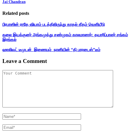
Jai Chandran
Related posts
பிரபாஸின் ராதே ஷியாம் படத்திலிருந்து காதல் கீதம் வெளியீடு
கலை இயக்குனர் அங்கமுத்து சண்முகம் காலமானார்: தயாரிப்பாளர் சங்கம்
இரங்கல்
ஹாலிவுட் டீமுடன் இணையும் நானியின் “தி பாரடைஸ்”டீம்
Leave a Comment