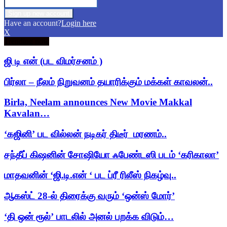
Have an account?
Login here
X
Trending now
ஜி டி என் (பட விமர்சனம் )
பிர்லா – நீலம் நிறுவனம் தயாரிக்கும் மக்கள் காவலன்..
Birla, Neelam announces New Movie Makkal
Kavalan…
‘கஜினி’ பட வில்லன் நடிகர் திடீர் மரணம்..
சந்தீப் கிஷனின் சோஷியோ ஃபேண்டஸி படம் ‘கரிகாலா’
மாதவனின் ‘ஜி.டி.என் ‘ பட ப்ரீ ரிலீஸ் நிகழ்வு..
ஆகஸ்ட் 28-ல் திரைக்கு வரும் ‘ஒன்ஸ் மோர்’
‘தி ஒன் ரூல்’ பாடலில் அனல் பறக்க விடும்…