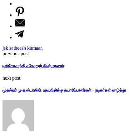
jsk satheesh kumaar.
previous post
டிஸ்கோசாந்தி சகோதரர் திடீர் மரணம்
next post
முதல்வர் மு.க.ஸ்டாலின், உதயநிதிக்கு தயாரிப்பாளர்கள் – நடிகர்கள் வாழ்த்து