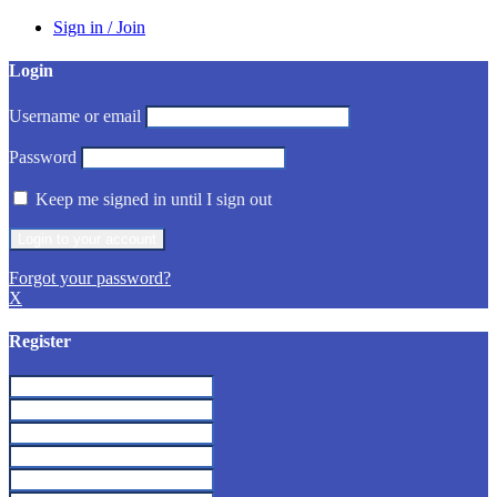
Sign in / Join
Login
Username or email
Password
Keep me signed in until I sign out
Forgot your password?
X
Register