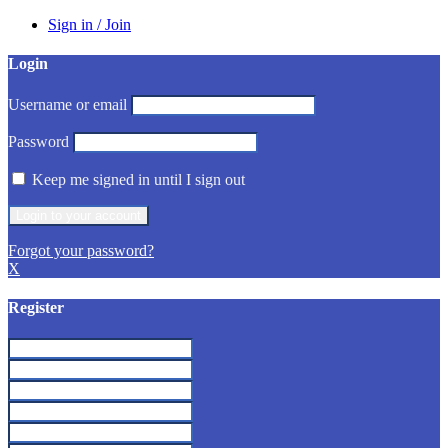
Sign in / Join
Login
Username or email
Password
Keep me signed in until I sign out
Forgot your password?
X
Register