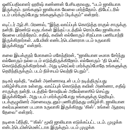
ஒளிப்பதிவாளர் ஹரிஷ் கண்ணன் பேசியதாவது, “படம் ஜாலியாக
இருக்கும். நாங்களும் ஜாலியாக வேலை பார்த்தோம். தியேட்டரில்
படம் பார்க்கும்போது உங்களுக்கும் பிடிக்கும்” என்றார்.
எடிட்டர் ஆர்.சி. பிரணவ், “இந்த வாய்ப்புக் கொடுத்த ராகுல் சாருக்கு
நன்றி. இரண்டு வருடங்கள் இந்தப் படத்தில் ரொம்பவே ஜாலியாக
வேலை பார்த்தோம். சதீஷ், கவின் எல்லோரும் சிறப்பாக பணியாற்றி
இருக்கிறார்கள். ஃபேமிலி எண்டர்டெயினராக படம் உருவாகி
இருக்கிறது” என்றார்.
கலை இயக்குநர் மோகனம் மகேந்திரன், “ஜாலியான டீமாக சேர்ந்து
எல்லோரும் நல்ல படம் எடுத்திருக்கிறோம். எல்லோரும் ‘தி பெஸ்ட்’
கொடுத்திருக்கிறார்கள். அது டிரெய்லர் பார்க்கும்போதே உங்களுக்கு
தெரிந்திருக்கும். படம் நிச்சயம் வெற்றி பெறும்”.
நடிகர் ஷக்தி, “கவின் அண்ணாவுடன் படம் நடித்திருப்பது
மகிழ்ச்சியாக உள்ளது. வாய்ப்புக் கொடுத்த கவின் அண்ணா, சதீஷ்
சாருக்கு நன்றி. படத்தில் சோஷியல் அவேர்னஸூம் செய்து
இருக்கிறேன். அது படம் பார்க்கும்போது உங்களுக்கு தெரியும்.
படக்குழுவினர் அனைவருடனும் பணிபுரிந்தது மகிழ்ச்சி. ஜாலியான
கலர்ஃபுல்லான படமாக உருவாகி இருக்கிறது ‘கிஸ்’. உங்கள் ஆதரவு
தேவை” என்றார்.
நடிகை ப்ரீத்தி, “‘கிஸ்’ மூவி ஜாலியாக எடுக்கப்பட்ட படம். முழுக்க
என்டர்டெயின்மென்ட்டாக இருக்கும். படம் முழுக்க