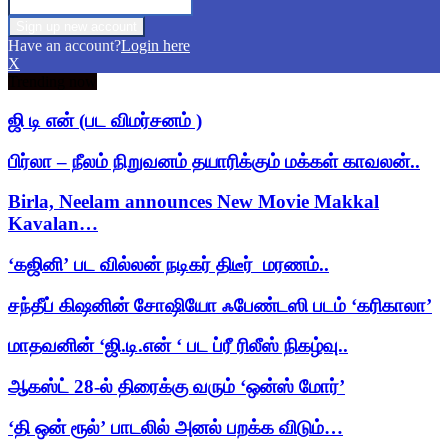
Have an account?
Login here
X
Trending now
ஜி டி என் (பட விமர்சனம் )
பிர்லா – நீலம் நிறுவனம் தயாரிக்கும் மக்கள் காவலன்..
Birla, Neelam announces New Movie Makkal
Kavalan…
‘கஜினி’ பட வில்லன் நடிகர் திடீர் மரணம்..
சந்தீப் கிஷனின் சோஷியோ ஃபேண்டஸி படம் ‘கரிகாலா’
மாதவனின் ‘ஜி.டி.என் ‘ பட ப்ரீ ரிலீஸ் நிகழ்வு..
ஆகஸ்ட் 28-ல் திரைக்கு வரும் ‘ஒன்ஸ் மோர்’
‘தி ஒன் ரூல்’ பாடலில் அனல் பறக்க விடும்…