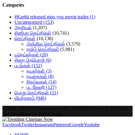
Categories
#Karthi released miss you movie trailer
(1)
Uncategorized
(153)
அரசியல்
(1,207)
சினிமா செய்திகள்
(10,741)
செய்திகள்
(10,136)
ஆங்கில செய்திகள்
(3,579)
தமிழ் செய்திகள்
(5,981)
டிரெய்லர்கள்
(20)
திரை பிறமொழி
(6)
படங்கள்
(152)
நடிகர்கள்
(3)
நடிகைகள்
(8)
நிகழ்வுகள்
(14)
பட கேலரி
(127)
பொது செய்திகள்
(21)
விமர்சனம்
(946)
@2026 - trendingcinemasnow.com. All Right Reserved. Designed
and Developed by
PenciDesign
Facebook
Twitter
Instagram
Pinterest
Google
Youtube
HOME