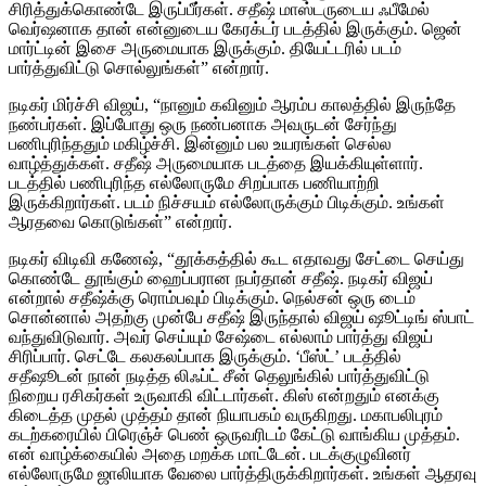
சிரித்துக்கொண்டே இருப்பீர்கள். சதீஷ் மாஸ்டருடைய ஃபீமேல்
வெர்ஷனாக தான் என்னுடைய கேரக்டர் படத்தில் இருக்கும். ஜென்
மார்ட்டின் இசை அருமையாக இருக்கும். தியேட்டரில் படம்
பார்த்துவிட்டு சொல்லுங்கள்” என்றார்.
நடிகர் மிர்ச்சி விஜய், “நானும் கவினும் ஆரம்ப காலத்தில் இருந்தே
நண்பர்கள். இப்போது ஒரு நண்பனாக அவருடன் சேர்ந்து
பணிபுரிந்ததும் மகிழ்ச்சி. இன்னும் பல உயரங்கள் செல்ல
வாழ்த்துக்கள். சதீஷ் அருமையாக படத்தை இயக்கியுள்ளார்.
படத்தில் பணிபுரிந்த எல்லோருமே சிறப்பாக பணியாற்றி
இருக்கிறார்கள். படம் நிச்சயம் எல்லோருக்கும் பிடிக்கும். உங்கள்
ஆரதவை கொடுங்கள்” என்றார்.
நடிகர் விடிவி கணேஷ், “தூக்கத்தில் கூட எதாவது சேட்டை செய்து
கொண்டே தூங்கும் ஹைப்பரான நபர்தான் சதீஷ். நடிகர் விஜய்
என்றால் சதீஷ்க்கு ரொம்பவும் பிடிக்கும். நெல்சன் ஒரு டைம்
சொன்னால் அதற்கு முன்பே சதீஷ் இருந்தால் விஜய் ஷூட்டிங் ஸ்பாட்
வந்துவிடுவார். அவர் செய்யும் சேஷ்டை எல்லாம் பார்த்து விஜய்
சிரிப்பார். செட்டே கலகலப்பாக இருக்கும். ‘பீஸ்ட்’ படத்தில்
சதீஷூடன் நான் நடித்த லிஃப்ட் சீன் தெலுங்கில் பார்த்துவிட்டு
நிறைய ரசிகர்கள் உருவாகி விட்டார்கள். கிஸ் என்றதும் எனக்கு
கிடைத்த முதல் முத்தம் தான் நியாபகம் வருகிறது. மகாபலிபுரம்
கடற்கரையில் பிரெஞ்ச் பெண் ஒருவரிடம் கேட்டு வாங்கிய முத்தம்.
என் வாழ்க்கையில் அதை மறக்க மாட்டேன். படக்குழுவினர்
எல்லோருமே ஜாலியாக வேலை பார்த்திருக்கிறார்கள். உங்கள் ஆதரவு