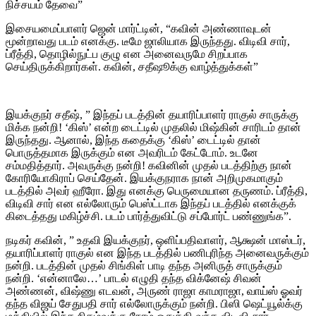
நிச்சயம் தேவை”
இசையமைப்பாளர் ஜென் மார்ட்டின், “கவின் அண்ணாவுடன்
மூன்றாவது படம் எனக்கு. டீமே ஜாலியாக இருந்தது. விடிவி சார்,
ப்ரீத்தி, தொழில்நுட்ப குழு என அனைவருமே சிறப்பாக
செய்திருக்கிறார்கள். கவின், சதீஷூக்கு வாழ்த்துக்கள்”
இயக்குநர் சதீஷ், ” இந்தப் படத்தின் தயாரிப்பாளர் ராகுல் சாருக்கு
மிக்க நன்றி! ‘கிஸ்’ என்ற டைட்டில் முதலில் மிஷ்கின் சாரிடம் தான்
இருந்தது. ஆனால், இந்த கதைக்கு ‘கிஸ்’ டைட்டில் தான்
பொருத்தமாக இருக்கும் என அவரிடம் கேட்டோம். உடனே
சம்மதித்தார். அவருக்கு நன்றி! கவினின் முதல் படத்திற்கு நான்
கோரியோகிராப் செய்தேன். இயக்குநராக நான் அறிமுகமாகும்
படத்தில் அவர் ஹீரோ. இது எனக்கு பெருமையான தருணம். ப்ரீத்தி,
விடிவி சார் என எல்லோரும் பெஸ்ட்டாக இந்தப் படத்தில் எனக்குக்
கிடைத்தது மகிழ்ச்சி. படம் பார்த்துவிட்டு சப்போர்ட் பண்ணுங்க”.
நடிகர் கவின், ” உதவி இயக்குநர், ஒளிப்பதிவாளர், ஆக்ஷன் மாஸ்டர்,
தயாரிப்பாளர் ராகுல் என இந்த படத்தில் பணிபுரிந்த அனைவருக்கும்
நன்றி. படத்தின் முதல் சிங்கிள் பாடி தந்த அனிருத் சாருக்கும்
நன்றி. ‘என்னாலே…’ பாடல் எழுதி தந்த விக்னேஷ் சிவன்
அண்ணன், விஷ்ணு எடவன், அருண் ராஜா காமராஜா, வாய்ஸ் ஓவர்
தந்த விஜய் சேதுபதி சார் எல்லோருக்கும் நன்றி. பிஸி ஷெட்யூல்க்கு