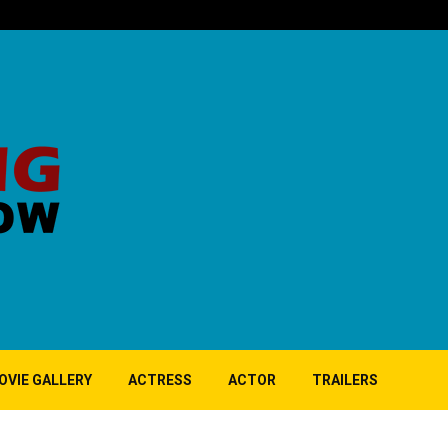
‘குப்பி’ பட 10ஆ
OVIE GALLERY
ACTRESS
ACTOR
TRAILERS