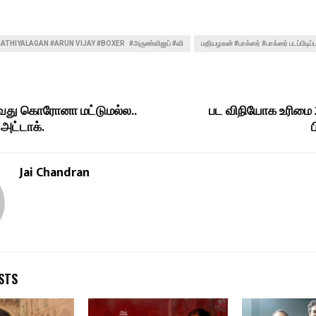
ATHIYALAGAN #ARUN VIJAY #BOXER #அருண்விஜய் #வி
மதியழகன் #பாக்ஸர் #பாக்ஸர் படப்பிடிப்ப
ுவது கொரோனா மட்டுமல்ல..
பட விநியோக உரிமை
 அட்டாக்.
ப
Jai Chandran
STS