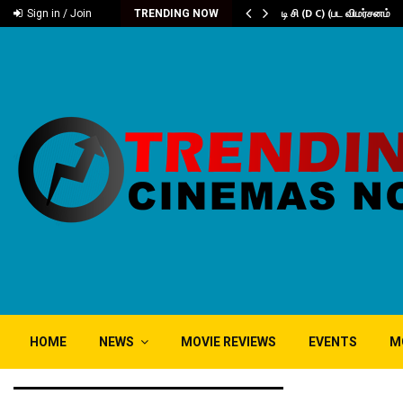
டம் ‘கரிகாலா’
டி சி (D C) (பட விமர்சனம்
Sign in / Join
TRENDING NOW
HOME
NEWS
MOVIE REVIEWS
EVENTS
M