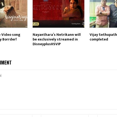
 Video song
Nayanthara’s Netrikann will
Vijay Sethupath
y Borrder!
be exclusively streamed in
completed
DisneyplusHSVIP
MMENT