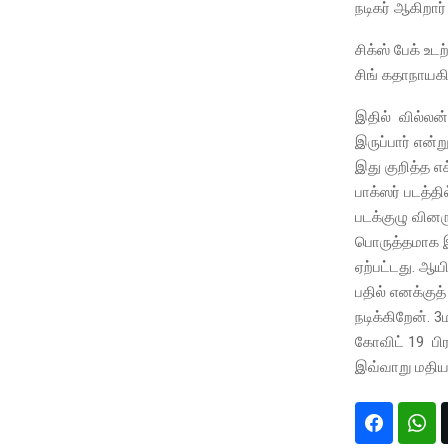
நடிகர் ஆகிறார
சிக்ஸ் பேக் உட
சிங் கதாநாயக
இதில் வில்லன
இருப்பார் என்ற
இது குறித்த எ
பாக்ஸர் படத்தி
படக்குழு வினர
பொருத்தமாக இர
ஏற்பட்டது. ஆயி
பதில் எனக்குத
நடிக்கிறேன். 3
கோவிட் 19 பிரச
இவ்வாறு மதிய