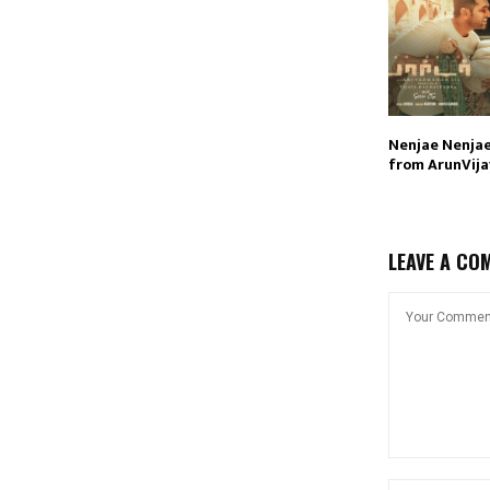
Nenjae Nenjae
from ArunVija
LEAVE A CO