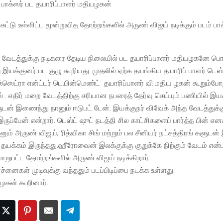
் பாக்ஸர் பட தயாரிப்பாளர் மதியழகன்
ற்கட்டு உள்ளிட்ட மூன்றுவித தோற்றங்களில் அருண் விஜய் நடிக்கும் படம் பாக
ி
் வேடத்துக்கு நடிகரை தேடிய நிலையில் பட தயாரிப்பாளர் மதியழகனே ப
ு இயக்குனர் பட குழு கூறியது. முதலில் ஏற்க தயங்கிய தயாரிப் பாளர் டெஸ்ட்
க்ஸெட்ரா என்ட்டர் டெயின்மெண்ட் தயாரிப்பாளர் வி.மதிய ழகன் கூறும்போத
ல் . எதிர் மறை வேடத்திற்கு சரியான நபரைத் தேர்வு செய்யும் பணியில் இயக்
ுடன் இணைந்து நானும் ஈடுபட் டேன். இயக்குநர் விவேக் அந்த வேடத்துக்க
ுப்பேன் என்றார். டெஸ்ட் ஷுட் நடத்தி சில காட்சிகளைப் பார்த்த பின் என
னும் அருண் விஜய், ரித்விகா சிங் மற்றும் பல சீனியர் நட்சத்திரங் களுடன
் தயக்கம் இருந்தது.ஹீரோவைன் இலக்குக்கு குறுக்கே நிற்கும் வேடம் என்
மாறுபட்ட தோற்றங்களில் அருண் விஜய் நடிக்கிறார்.
்னைகள் முடிவுக்கு வந்ததும் படப்பிடிப்பை நடக்க உள்ளது.
ழகன் கூறினார்.