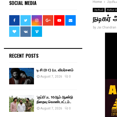
SOCIAL MEDIA
Home
அரசிய
அரசியல்
சினிமா ச
நடிகர் 
by
Jai Chandran
RECENT POSTS
டி சி (D C) (பட விமர்சனம்
August 7, 2026
0
‘குப்பி’ பட 10ஆம் ஆண்டு
நிறைவு கொண்டாட்டம்..
August 7, 2026
0