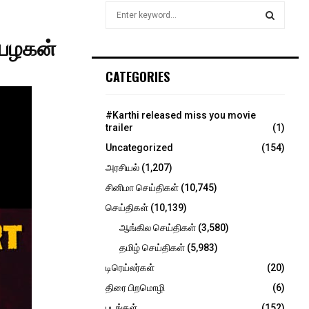
S
e
a
தியழகன்
S
r
c
E
CATEGORIES
h
f
A
o
#Karthi released miss you movie
r
R
trailer
(1)
:
Uncategorized
(154)
C
அரசியல்
(1,207)
H
சினிமா செய்திகள்
(10,745)
செய்திகள்
(10,139)
ஆங்கில செய்திகள்
(3,580)
தமிழ் செய்திகள்
(5,983)
டிரெய்லர்கள்
(20)
திரை பிறமொழி
(6)
படங்கள்
(152)