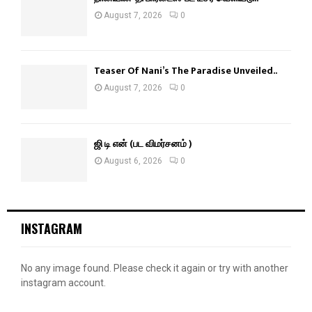
August 7, 2026
0
Teaser Of Nani’s The Paradise Unveiled..
August 7, 2026
0
ஜி டி என் (பட விமர்சனம் )
August 6, 2026
0
INSTAGRAM
No any image found. Please check it again or try with another
instagram account.