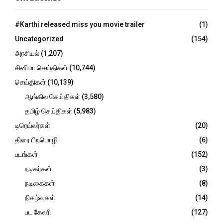
h
f
A
o
#Karthi released miss you movie trailer
(1)
r
R
Uncategorized
(154)
:
C
அரசியல்
(1,207)
சினிமா செய்திகள்
(10,744)
H
செய்திகள்
(10,139)
ஆங்கில செய்திகள்
(3,580)
தமிழ் செய்திகள்
(5,983)
டிரெய்லர்கள்
(20)
திரை பிறமொழி
(6)
படங்கள்
(152)
நடிகர்கள்
(3)
நடிகைகள்
(8)
நிகழ்வுகள்
(14)
பட கேலரி
(127)