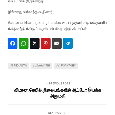
விஷயமாக இருக்கிறது.
இவ்வாறு ஸ்ரீகாந்த் கூறினார்.
#actor srikhanth joining handas with vijayantony, udayanithi
#ஸ்ரீகாந்த் #விஜய் ஆண்டனி #உதயநிதி ஸ்டாலின்
#SRIKHANTH
#UDAYANITHI
#VIJAYANTONY
PREVIOUS POST
விமான, ரெயில், நிலையங்களில் ஆட்டோ இயக்க
அனுமதி
NEXT POST