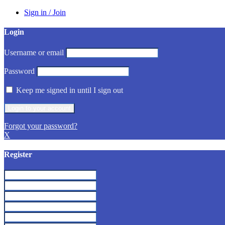
Sign in / Join
Login
Username or email
Password
Keep me signed in until I sign out
Forgot your password?
X
Register