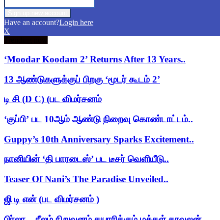
Have an account?
Login here
X
Trending now
‘Moodar Koodam 2’ Returns After 13 Years..
13 ஆண்டுகளுக்குப் பிறகு ‘மூடர் கூடம் 2’
டி சி (D C) (பட விமர்சனம்
‘குப்பி’ பட 10ஆம் ஆண்டு நிறைவு கொண்டாட்டம்..
Guppy’s 10th Anniversary Sparks Excitement..
நானியின் ‘தி பாரடைஸ்’ பட டீசர் வெளியீடு..
Teaser Of Nani’s The Paradise Unveiled..
ஜி டி என் (பட விமர்சனம் )
பிர்லா – நீலம் நிறுவனம் தயாரிக்கும் மக்கள் காவலன்..