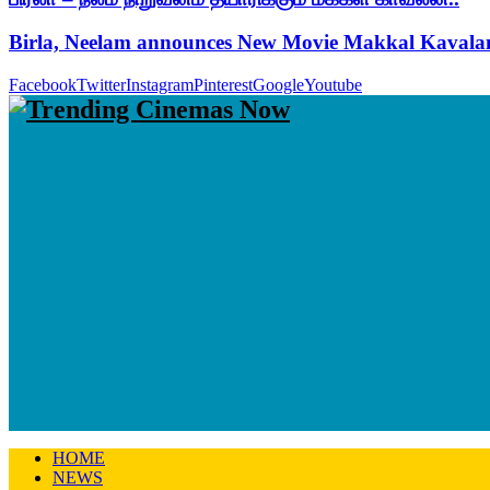
Birla, Neelam announces New Movie Makkal Kaval
Facebook
Twitter
Instagram
Pinterest
Google
Youtube
HOME
NEWS