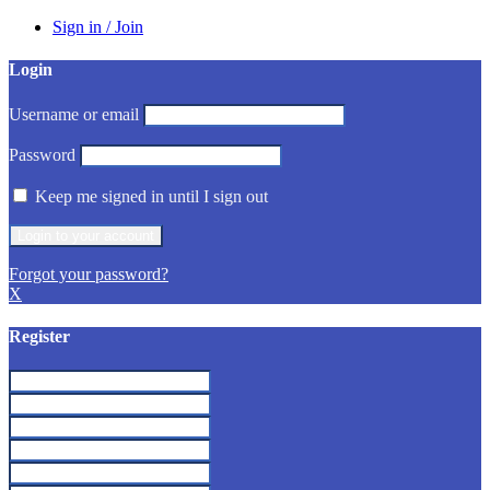
Sign in / Join
Login
Username or email
Password
Keep me signed in until I sign out
Forgot your password?
X
Register