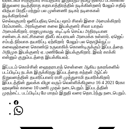
வரலட்சுமி சரத்குமார் சாய்குமார் இருவரும் தமிழ் திரைப் படங்களில்
இதுவரை நடித்திராத கதாபாத்திரத்தில் நடிக்கின்றனர் மேலும் சதீஷ்
வித்யா பிரதீப் மற்றும் பல முன்னணி நடிகர் நடிகைகள்
நடிக்கிறார்கள்
செல்வகுமார் ஒளிப்பதிவு செய்ய ஷாம் சிஎஸ் இசை அமைக்கிறார்
பிரம்மாண்ட அரங்குளை கலை இயக்குனர் சிவா யாதவ்
அமைக்கிறார். ராஜாமுகமது எடிட்டிங் செய்ய அதிரடியான
சண்டைக் காட்சிகளை திலீப் சுப்பராயன் அமைக்க உள்ளார். ஏஜெய்
சம்பத் நிர்வாக தயாரிப்பு. ஏற்கிறார் மேலும் பல தொழில்நுட்ப
கலைஞர்களை கொண்டு உருவாகிக் கொண்டிருக்கும் இப்படத்தை
அறிமுக இயக்குனர் ஏ. மணிவேல் இயக்குகிறார். இவர் காக்கி
என்னும் குறும்படத்தை இயக்கியவர்.
இப்.படம் கொச்சின் ஹைதராபாத் சென்னை ஆகிய நகரங்களில்
படப்பிடிப்பு நடக்க இருக்கிறது இப்படத்தை கந்தன் ஆர்ட்ஸ்
நிறுவனத்தின் தயாரிப்பாளர் ராசி முத்துசாமி தயாரிக்கிறார்
இப்படத்தின் துவக்க விழா வரும் வெள்ளிக்கிழமை 16 4 2021 ரேகா
ஹவுஸில் காலை 10 மணி முதல் நடைபெறும். இப்படத்தின்
முதற்கட்ட படப்பிடிப்பு மே மாதம் இறுதி வரை தொடர்ந்து நடைபெறும்.