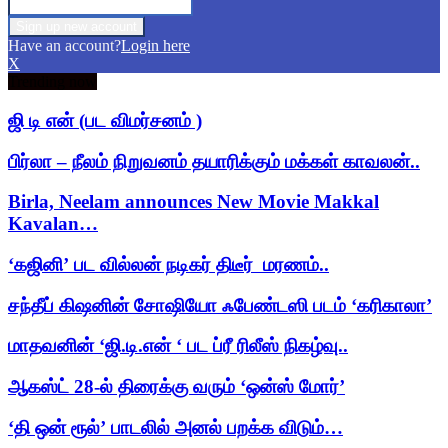
Have an account?
Login here
X
Trending now
ஜி டி என் (பட விமர்சனம் )
பிர்லா – நீலம் நிறுவனம் தயாரிக்கும் மக்கள் காவலன்..
Birla, Neelam announces New Movie Makkal
Kavalan…
‘கஜினி’ பட வில்லன் நடிகர் திடீர் மரணம்..
சந்தீப் கிஷனின் சோஷியோ ஃபேண்டஸி படம் ‘கரிகாலா’
மாதவனின் ‘ஜி.டி.என் ‘ பட ப்ரீ ரிலீஸ் நிகழ்வு..
ஆகஸ்ட் 28-ல் திரைக்கு வரும் ‘ஒன்ஸ் மோர்’
‘தி ஒன் ரூல்’ பாடலில் அனல் பறக்க விடும்…