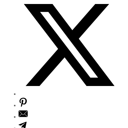
M
E
N
U