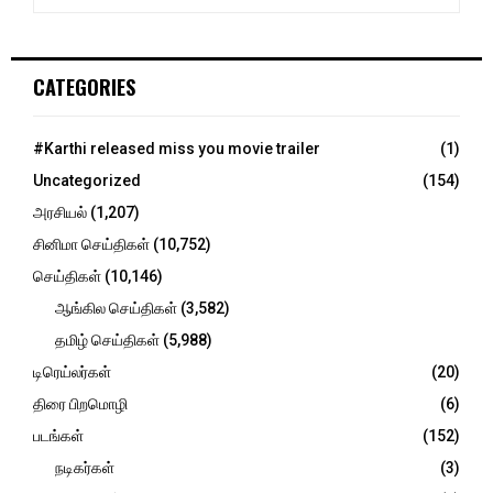
e
a
E
r
c
A
CATEGORIES
h
f
R
o
#Karthi released miss you movie trailer
(1)
r
C
Uncategorized
(154)
:
H
அரசியல்
(1,207)
சினிமா செய்திகள்
(10,752)
செய்திகள்
(10,146)
ஆங்கில செய்திகள்
(3,582)
தமிழ் செய்திகள்
(5,988)
டிரெய்லர்கள்
(20)
திரை பிறமொழி
(6)
படங்கள்
(152)
நடிகர்கள்
(3)