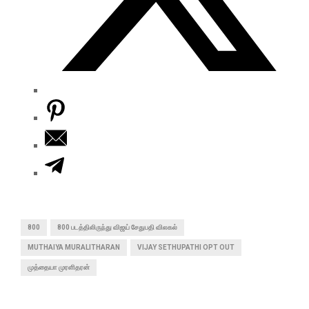
800
800 படத்திலிருந்து விஜய் சேதுபதி விலகல்
MUTHAIYA MURALITHARAN
VIJAY SETHUPATHI OPT OUT
முத்தையா முரளிதரன்