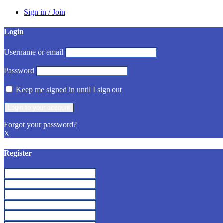
Sign in / Join
Login
Username or email
Password
Keep me signed in until I sign out
Forgot your password?
X
Register