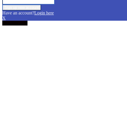
Have an account?
Login here
X
Trending now