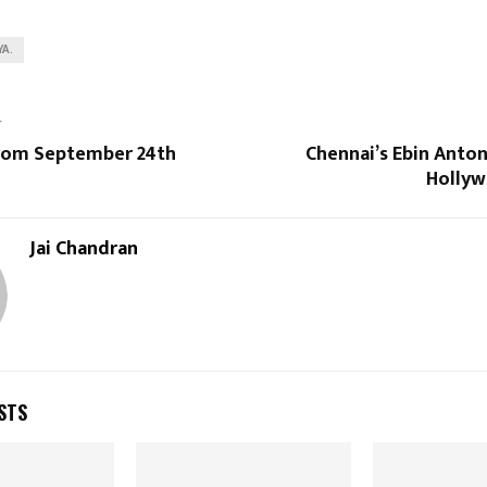
YA.
T
rom September 24th
Chennai’s Ebin Anto
Hollyw
Jai Chandran
STS