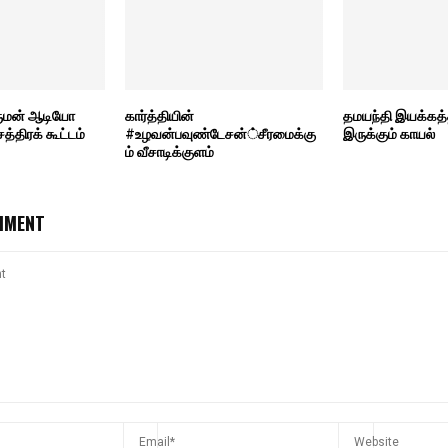
ிருமன் ஆடியோ
கார்த்தியின்
தமயந்தி இயக்கத்த
சத்திரக் கூட்டம்
#உழவன்பவுண்டேசன்்சீரமைக்கு
இருக்கும் காயல்
ம் வீசாடிக்குளம்
MMENT