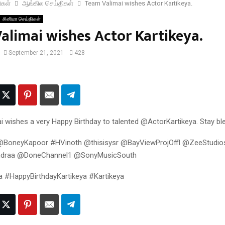
ிகள்
ஆங்கில செய்திகள்
Team Valimai wishes Actor Kartikeya.
சினிமா செய்திகள்
alimai wishes Actor Kartikeya.
September 21, 2021
428
 wishes a very Happy Birthday to talented @ActorKartikeya. Stay bl
@BoneyKapoor #HVinoth @thisisysr @BayViewProjOffl @ZeeStudio
draa @DoneChannel1 @SonyMusicSouth
 #HappyBirthdayKartikeya #Kartikeya