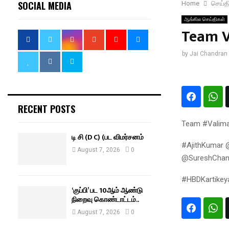
SOCIAL MEDIA
Home
செய்த
ஆங்கில செய்திகள்
Team V
by
Jai Chandran
RECENT POSTS
Team #Valimai
டி சி (D C) (பட விமர்சனம்
#AjithKumar 
August 7, 2026
0
@SureshChan
#HBDKartikeya
‘குப்பி’ பட 10ஆம் ஆண்டு
நிறைவு கொண்டாட்டம்..
August 7, 2026
0