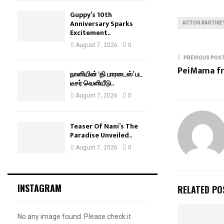
Guppy’s 10th
Anniversary Sparks
ACTOR KARTIKE
Excitement..
August 7, 2026
0
PREVIOUS POS
PeiMama f
நானியின் ‘தி பாரடைஸ்’ பட
டீசர் வெளியீடு..
August 7, 2026
0
Teaser Of Nani’s The
Paradise Unveiled..
August 7, 2026
0
INSTAGRAM
RELATED PO
No any image found. Please check it