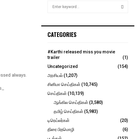
S
e
a
S
r
c
E
CATEGORIES
h
f
A
o
#Karthi released miss you movie
r
R
trailer
(1)
:
Uncategorized
(154)
C
essed always.
அரசியல்
(1,207)
H
சினிமா செய்திகள்
(10,745)
s_
செய்திகள்
(10,139)
ஆங்கில செய்திகள்
(3,580)
தமிழ் செய்திகள்
(5,983)
டிரெய்லர்கள்
(20)
திரை பிறமொழி
(6)
படங்கள்
(152)