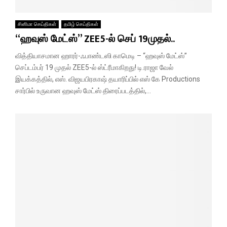
சினிமா செய்திகள்
தமிழ் செய்திகள்
“ஹவுஸ் மேட்ஸ்” ZEE5-ல் செப் 19முதல்..
வித்தியாசமான ஹாரர்-ஃபாண்டஸி காமெடி – “ஹவுஸ் மேட்ஸ்”
செப்டம்பர் 19 முதல் ZEE5-ல் ஸ்ட்ரீமாகிறது! டி.ராஜா வேல்
இயக்கத்தில், எஸ். விஜயபிரகாஷ் தயாரிப்பில் எஸ் கே Productions
சார்பில் உருவான ஹவுஸ் மேட்ஸ் திரைப்படத்தில்,...