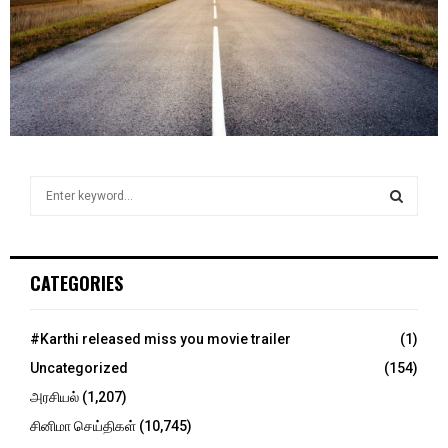
S
e
a
S
r
c
E
CATEGORIES
h
f
A
o
#Karthi released miss you movie trailer
(1)
r
R
Uncategorized
(154)
:
C
அரசியல்
(1,207)
சினிமா செய்திகள்
(10,745)
H