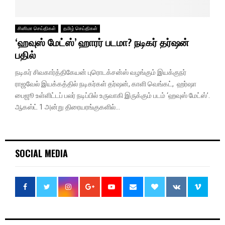
சினிமா செய்திகள்
தமிழ் செய்திகள்
‘ஹவுஸ் மேட்ஸ்’ ஹாரர் படமா? நடிகர் தர்ஷன்
பதில்
நடிகர் சிவகார்த்திகேயன் புரொடக்சன்ஸ் வழங்கும் இயக்குநர்
ராஜவேல் இயக்கத்தில் நடிகர்கள் தர்ஷன், காளி வெங்கட், ஹர்ஷா
பைஜூ உள்ளிட்டப் பலர் நடிப்பில் உருவாகி இருக்கும் படம் ‘ஹவுஸ் மேட்ஸ்’.
ஆகஸ்ட் 1 அன்று திரையரங்குகளில்...
SOCIAL MEDIA