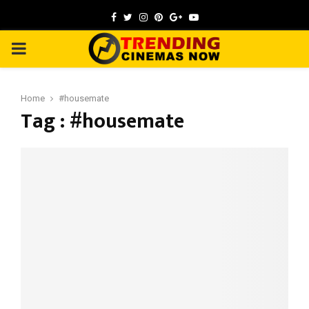
Facebook
Twitter
Instagram
Pinterest
Google
Youtube
PRIMARY
MENU
Home
#housemate
Tag : #housemate