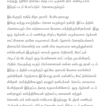
வந்தது. ஹீரோ நிறைய கஷ்டப்பட்டிருக்கி றார். கண்டிப்பாக
இந்தப் படம் பேசப்படும். அனைவருக்கும் .
இயக்குநர் சதீஷ் கீதா குமார் பேசியதாவது:
இங்கு வந்து வாழ்த்திய அனை வருக்கும் நன்றி. இப்படத்தில்
அனைவரும் மிக கடுமையாக வேலை பார்த்திருக்கிறார்கள். இது
ஒரு ஆக்சன் படம் மணிக்கு சிறப்பு தேங்ஸ். வழக்கமாக ஆக்சன்
காட்சிகளை நானே வடிவமைப் பேன் ஆனால் அதையெல்லாம்
திரையில் கொண்டு வர மணி மிக கடினமாக உழைத்துள்ளார்.
சஸ்பெண்டில் இருக்கும் காவல் துறை அதிகாரி, ரோட்டில்
அடிபட்டு கிடக்கும் ஒரு பெண்ணை காப் பாற்ற முயல்கிறார்,
அதில் அவருக்கு வரும் பிரச்சனைகள் என்ன என்பது தான் படம்.
இந்த படத்தில் யாருக்கும் ஓய்வே தராமல் வேலை வாங்கியி
ருக்கிறேன் அதற்காக இப்போது நான் மன்னிப்பு கேட்டுக்கொள்
கிறேன். கார்த்திகேயனும் நானும் நண்பர்கள். ரொம்ப காலமாக
பேசித்தான் இந்தப்படத்தை உருவாக்கினோம். ஒரு ஆக்சன் படம்
என்றாலும் கார்த்திகேயன் தற்காப்பு கலைகள் கற்றுக்
கொண்டவர் என்பதால் ஈஸியாக இருந்தது. டேஞ்சர் மணியும்
ஆக்சன் நன்றாகப் புரிந்து கொண்டதால், இந்த படம் எளிதாக