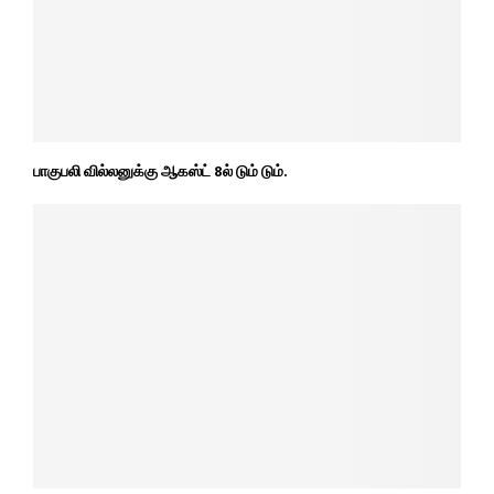
பாகுபலி வில்லனுக்கு ஆகஸ்ட் 8ல் டும் டும்.