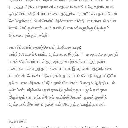
நடந்தது. அச்சு ராஜாமணி கதை சொன்ன போதே உற்சாகமாக
ஒப்புக்கொண்டு 4 பாடல்களை தந்துள்ளார். சுபிக்‌ஷா நல்ல ரோல்
செய்துள்ளார். வின்சென்ட் அசோகன் வித்தியாசமான வில்லன்
ரோல் செய்துள்ளார். படம் கண்டிப்பாக உங்களுக்கு பிடிக்கும்
அனைவருக்கும் நன்றி.
தயாரிப்பாளர் தனஞ்செயன் பேசியதாவது:
கார்த்திகேயன் ரொம்ப ஆக்டிவாக இருப்பார், எதையுமே சுறுசுறுப்
பாகச் செய்வார். படக்குழுவுக்கு வாழ்த்துக்கள். ஒரு நல்ல
கண்டன்ட் கொடுத்தால் கண்டிப் பாக இங்குள்ள பத்திரிக்கை
யாளர்கள் கொண்டாடுவார்கள். நல்ல படம் கொடுப்பது மட்டுமே
நம் கடமை. அதை மட்டும் நாம் செய்தால் போதும். இந்தப் படம்
டிரெய்லர் பார்க்கவே நன்றாக இருக்கிறது படமும் நன்றாக
இருக்கும் என நம்புகிறேன். கார்த்திகேயன் முதன்முதலில்
ஆக்சனில் இறங்கியிருக்கிறார் அவருக்கு வாழ்த்துக்கள்.
நடிகர்கள்: