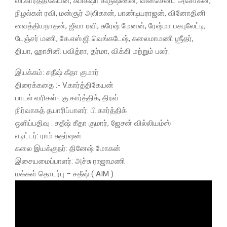
வி.கார்த்திகேயன், சுபிக்‌ஷா கிருஷ்ணன், வின்சென்ட் அசோகன்,
நிழல்கள் ரவி, மன்சூர் அலிகான், பாண்டியராஜன், வினோதினி
வைத்தியநாதன், ஜீவா ரவி, சுரேஷ் மேனன், ரேஷ்மா பசுபுலேட்டி,
டேஞ்சர் மணி, கே.எஸ்.ஜி.வெங்கடேஷ், கலைமாமணி ஶ்ரீதர்,
தியா, ஹாசினி பவித்ரா, தர்மா, விக்கி மற்றும் பலர்.
இயக்கம்: சதீஷ் கீதா குமார்
திரைக்கதை :- V.கார்த்திகேயன்
பாடல் வரிகள்- கு.கார்த்திக், திரவ்
நிர்வாகத் தயாரிப்பாளர்: பி.கார்த்திக்
ஒளிப்பதிவு : சதீஷ் கீதா குமார், ஜேசன் வில்லியம்ஸ்
எடிட்டர்: ராம் சுதர்ஷன்
கலை இயக்குநர்: தினேஷ் மோகன்
இசையமைப்பாளர்: அச்சு ராஜாமணி
மக்கள் தொடர்பு – சதீஷ் ( AIM )