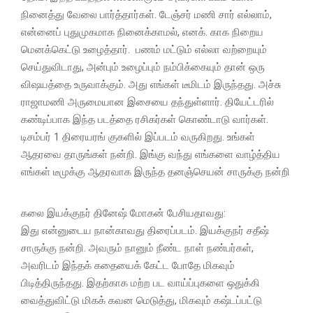
நினைத்து வேலை பார்த்தார்கள். டேஞ்சர் மணி சார் எல்லாம்,
என்னைப் புதுமுகமாக நினைக்காமல், எனக். காக நிறைய
மெனக்கெட்டு உழைத்தார். பணம் மட்டும் எல்லா வற்றையும்
செய்துவிடாது, அன்பும் உழைப்பும் நம்பிக்கையும் தான் ஒரு
விஷயத்தை உருவாக்கும். அது எங்கள் டீமிடம் இருந்தது. அச்சு
ராஜாமணி அருமையான இசையை தந்துள்ளார். தியேட்டரில்
கண்டிப்பாக இந்த படத்தை ரசிகர்கள் கொண்டாடு வார்கள்.
டிசம்பர் 1 திரையரங் குகளில் இப்படம் வருகிறது. உங்கள்
ஆதரவை தாருங்கள் நன்றி. இங்கு வந்து எங்களை வாழ்த்திய
எங்கள் டீமுக்கு ஆதரவாக இருந்த தனஞ்செயன் சாருக்கு நன்றி
கலை இயக்குநர் தினேஷ் மோகன் பேசியதாவது:
இது என்னுடைய நான்காவது திரைப்படம். இயக்குநர் சதீஷ்
சாருக்கு நன்றி. அவரும் நானும் நீண்ட நாள் நண்பர்கள்,
அவரிடம் இந்தக் கதையைக் கேட்ட போதே மிகவும்
பிடித்திருந்தது. இதற்காக மற்ற பட வாய்ப்புகளை ஒதுக்கி
வைத்துவிட்டு மிகக் கவன மெடுத்து, மிகவும் கஷ்டப்பட்டு