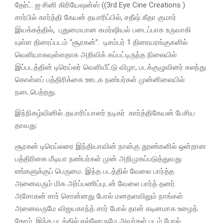
தேர்ட். ஐ சினி கிரியேஷன்ஸ் ((3rd Eye Cine Creations )
சார்பில் கார்த்தி கேயன் தயாரிப்பில், சதீஷ் கீதா குமார்
இயக்கத்தில், புதுமையான கமர்ஷியல் படைப்பாக உருவாகி
யுள்ள திரைப்படம் “சூரகன்”. டிசம்பர் 1 திரையரங்குகளில்
வெளியாகவுள்ளதாக அறிவிக் கப்பட்டிருந்த நிலையில்
இப்படத்தின் டிரெய்லர் வெளியீட்டு விழா, படக்குழுவினர் கலந்து
கொள்ளப் பத்திரிக்கை ஊடக நண்பர்கள் முன்னிலையில்
நடைபெற்றது.
இந்நிகழ்வினில்..தயாரிப்பாளர் நடிகர் கார்த்திகேயன் பேசிய
தாவது:
சூரகன் டிரெய்லரை இந்தியாவின் நான்கு தூண்களில் ஒன்றான
பத்திரிகை மீடியா நண்பர்கள் முன் அறிமுகப்படுத்துவது
எங்களுக்குப் பெருமை. இந்த படத்தில் வேலை பார்த்த
அனைவரும் மிக அர்ப்பணிப்புடன் வேலை பார்த் தனர்.
அசோகன் சார் சொன்னது போல் மனதளவிலும் நாங்கள்
அனைவருமே விஜயகாந்த் சார் போல் தான் கடினமாக உழைத்
தோம். இந்த படத்தில் எல்லோருமே அவர்கள் படம் போல்