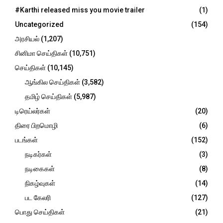
o
#Karthi released miss you movie trailer
(1)
r
R
Uncategorized
(154)
:
C
அரசியல்
(1,207)
சினிமா செய்திகள்
(10,751)
H
செய்திகள்
(10,145)
ஆங்கில செய்திகள்
(3,582)
தமிழ் செய்திகள்
(5,987)
டிரெய்லர்கள்
(20)
திரை பிறமொழி
(6)
படங்கள்
(152)
நடிகர்கள்
(3)
நடிகைகள்
(8)
நிகழ்வுகள்
(14)
பட கேலரி
(127)
பொது செய்திகள்
(21)