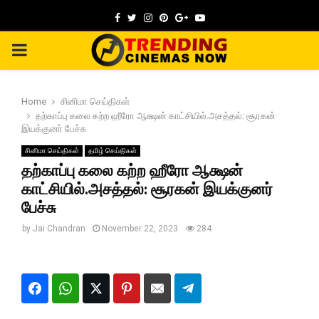
Facebook
Twitter
Instagram
Pinterest
Google
Youtube
PRIMARY
MENU
Home
சினிமா செய்திகள்
தற்காப்பு கலை கற்ற ஹீரோ ஆக்ஷன் காட்சியில்.அசத்தல்: சூரகன்
இயக்குனர் பேச்சு
சினிமா செய்திகள்
தமிழ் செய்திகள்
தற்காப்பு கலை கற்ற ஹீரோ ஆக்ஷன்
காட்சியில்.அசத்தல்: சூரகன் இயக்குனர்
பேச்சு
by
Jai Chandran
November 22, 2023
284