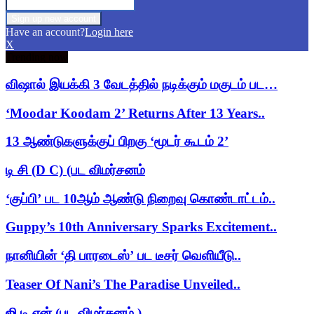
Have an account?
Login here
X
Trending now
விஷால் இயக்கி 3 வேடத்தில் நடிக்கும் மகுடம் பட…
‘Moodar Koodam 2’ Returns After 13 Years..
13 ஆண்டுகளுக்குப் பிறகு ‘மூடர் கூடம் 2’
டி சி (D C) (பட விமர்சனம்
‘குப்பி’ பட 10ஆம் ஆண்டு நிறைவு கொண்டாட்டம்..
Guppy’s 10th Anniversary Sparks Excitement..
நானியின் ‘தி பாரடைஸ்’ பட டீசர் வெளியீடு..
Teaser Of Nani’s The Paradise Unveiled..
ஜி டி என் (பட விமர்சனம் )