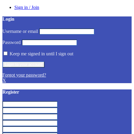
Sign in / Join
Login
Username or email
Password
Keep me signed in until I sign out
Forgot your password?
X
Register