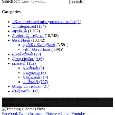
Search for:
Search
Categories
#Karthi released miss you movie trailer
(1)
Uncategorized
(154)
அரசியல்
(1,207)
சினிமா செய்திகள்
(10,748)
செய்திகள்
(10,142)
ஆங்கில செய்திகள்
(3,581)
தமிழ் செய்திகள்
(5,985)
டிரெய்லர்கள்
(20)
திரை பிறமொழி
(6)
படங்கள்
(152)
நடிகர்கள்
(3)
நடிகைகள்
(8)
நிகழ்வுகள்
(14)
பட கேலரி
(127)
பொது செய்திகள்
(21)
விமர்சனம்
(947)
@2026 - trendingcinemasnow.com. All Right Reserved. Designed
and Developed by
PenciDesign
Facebook
Twitter
Instagram
Pinterest
Google
Youtube