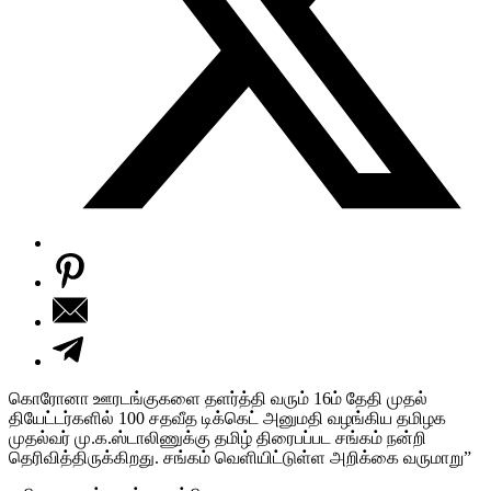
கொரோனா ஊரடங்குகளை தளர்த்தி வரும் 16ம் தேதி முதல்
தியேட்டர்களில் 100 சதவீத டிக்கெட் அனுமதி வழங்கிய தமிழக
முதல்வர் மு.க.ஸ்டாலிணுக்கு தமிழ் திரைபப்பட சங்கம் நன்றி
தெரிவித்திருக்கிறது. சங்கம் வெளியிட்டுள்ள அறிக்கை வருமாறு”