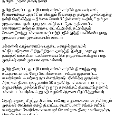
தமிழக முதல்வருக்கு நன்றி
தமிழ் திரைப்பட தயாரிப்பாளர் சங்கம் சார்பில் தலைவர் என்.
இராமசாமியும் மற்ற நிர்வாகிகளும் இணைந்து தமிழக முதல்வருக்கு
நன்றி தெரிவித்து அறிக்கை வெளியிட்டுள்ளனர்.அதில், ” தமிழக
முதல்வராக பதவி ஏற்று ஓராண்டு கூட ஆகாத நிலையில்
கொரோனா என்னும் நோயை கட்டுப்படுத்தி கட்டுக்குள்
கொண்டுவந்து மக்களை காப்பாற்றியதில் இந்தியாவிலேயே நமது
முதல்வர் தான் முதன்மையில் உள்ளார்.
மக்களின் வாழ்வாதாரம் பெருகிட தொழில்துறையில்
கட்டுப்பாடுகளை சிறிதுசிறிதாக தளர்த்தி இன்று முழுவதுமாக
தளர்த்தி மக்களின் நம்பிக்கையை பெற்ற முதல்வர்களிலும் நமது
முதல்வர் தான் முதலாவதாக உள்ளார்.
தமிழ் திரைப்பட தயாரிப்பாளர் சங்கம் சார்பில் திரைத்துறை
சம்பந்தமான பல் வேறு கோரிக்கைகள் தமிழக முதல்வரிடம்
வைத்தோம். அவற்றை தாயுள்ளத்தோடு பரிசீலித்த முதல்வர்
அவர்கள் திரையரங்குகளில் 50 சதவிகித மக்களை படம் பார்க்க
அனுமதித்த முதல்வர் இன்று நூறு சதவிகிதம் திரையரங்குகளில்
மக்கள் படம் பார்க்க அனுமதி வழங்கி ஆணை பிறப்பித்துள்ளார்.
தொழில்துறை சிறந்து விளங்க பல்வேறு சலுகைகளை வழங்கிவரும்
முதல்வர் அவர்கள் தமிழ் திரைப்பட தயாரிப்பாளர் சங்கம் சார்பில்
வைத்துள்ள கோரிக்கைகளை ஒவ்வொன்றாக திரை உலகினருக்கு
நிறைவேற்றி வருகிறார்.