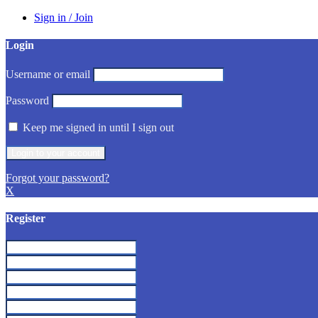
Sign in / Join
Login
Username or email
Password
Keep me signed in until I sign out
Forgot your password?
X
Register