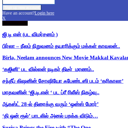
Have an account?
Login here
X
Trending now
ஜி டி என் (பட விமர்சனம் )
பிர்லா – நீலம் நிறுவனம் தயாரிக்கும் மக்கள் காவலன்..
Birla, Neelam announces New Movie Makkal Kaval
‘கஜினி’ பட வில்லன் நடிகர் திடீர் மரணம்..
சந்தீப் கிஷனின் சோஷியோ ஃபேண்டஸி படம் ‘கரிகாலா’
மாதவனின் ‘ஜி.டி.என் ‘ பட ப்ரீ ரிலீஸ் நிகழ்வு..
ஆகஸ்ட் 28-ல் திரைக்கு வரும் ‘ஒன்ஸ் மோர்’
‘தி ஒன் ரூல்’ பாடலில் அனல் பறக்க விடும்…
Suriya Brings the Fire with “The One…