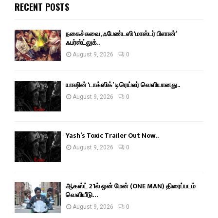
RECENT POSTS
நகைச்சுவை, ஃபேண்டஸி ‘மாஸ்டர் பிளான்’
ஃபர்ஸ்ட்லுக்..
August 9, 2026
0
யாஷின் ‘டாக்ஸிக்’ டிரெய்லர் வெளியானது..
August 9, 2026
0
Yash’s Toxic Trailer Out Now..
August 9, 2026
0
ஆகஸ்ட் 21ல் ஒன் மேன் (ONE MAN) திரைப்படம்
வெளியீடு…
August 9, 2026
0