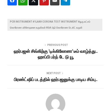
PCR INSTRUMENT #1LAKH CORONA TEST INSTRUMENT #ஒரு லட்சம்
கொரோனா பரிசோதனை கருவிகள் #பிசி ஆர் கொரோனா டெஸ்ட் கருவி
PREVIOUS POST
ஹர்பஜன் சிங்கிற்கு ’டிக்கிலோனா’ டீம் வாழ்த்து..
ஹாப்பி பர்த் டே டு யூ
NEXT POST
பிரண்ட்ஷிப் படத்தில் ஹர்பஜனுக்கு பாடிய சிம்பு..