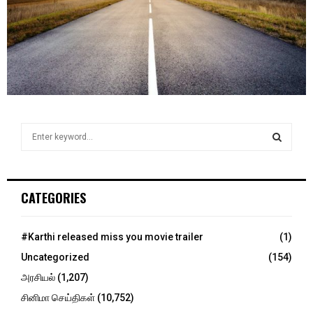
S
e
a
S
r
c
E
CATEGORIES
h
f
A
o
#Karthi released miss you movie trailer
(1)
r
R
Uncategorized
(154)
:
C
அரசியல்
(1,207)
சினிமா செய்திகள்
(10,752)
H