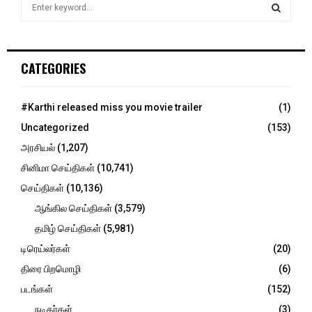
S
e
a
S
r
c
E
CATEGORIES
h
f
A
o
#Karthi released miss you movie trailer
(1)
r
R
Uncategorized
(153)
:
C
அரசியல்
(1,207)
சினிமா செய்திகள்
(10,741)
H
செய்திகள்
(10,136)
ஆங்கில செய்திகள்
(3,579)
தமிழ் செய்திகள்
(5,981)
டிரெய்லர்கள்
(20)
திரை பிறமொழி
(6)
படங்கள்
(152)
நடிகர்கள்
(3)