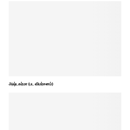
அஷ்டகர்மா (பட விமர்சனம்)