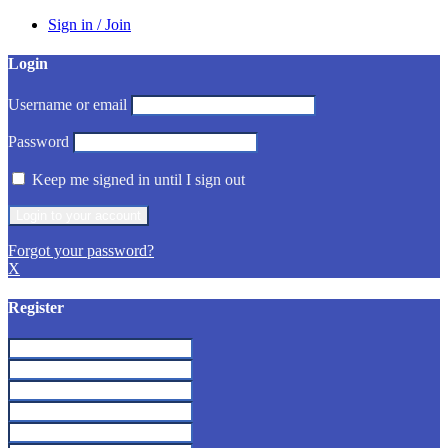
Sign in / Join
Login
Username or email
Password
Keep me signed in until I sign out
Forgot your password?
X
Register