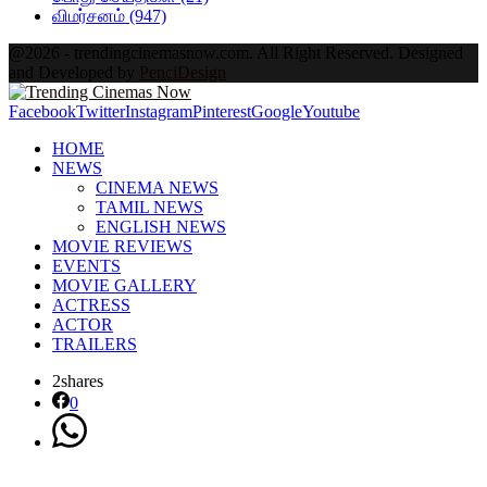
விமர்சனம்
(947)
@2026 - trendingcinemasnow.com. All Right Reserved. Designed
and Developed by
PenciDesign
Facebook
Twitter
Instagram
Pinterest
Google
Youtube
HOME
NEWS
CINEMA NEWS
TAMIL NEWS
ENGLISH NEWS
MOVIE REVIEWS
EVENTS
MOVIE GALLERY
ACTRESS
ACTOR
TRAILERS
2
shares
0