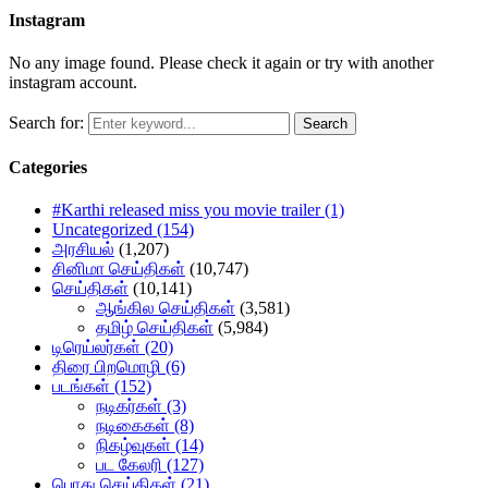
Instagram
No any image found. Please check it again or try with another
instagram account.
Search for:
Search
Categories
#Karthi released miss you movie trailer
(1)
Uncategorized
(154)
அரசியல்
(1,207)
சினிமா செய்திகள்
(10,747)
செய்திகள்
(10,141)
ஆங்கில செய்திகள்
(3,581)
தமிழ் செய்திகள்
(5,984)
டிரெய்லர்கள்
(20)
திரை பிறமொழி
(6)
படங்கள்
(152)
நடிகர்கள்
(3)
நடிகைகள்
(8)
நிகழ்வுகள்
(14)
பட கேலரி
(127)
பொது செய்திகள்
(21)