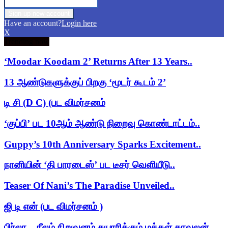
Have an account?
Login here
X
Trending now
‘Moodar Koodam 2’ Returns After 13 Years..
13 ஆண்டுகளுக்குப் பிறகு ‘மூடர் கூடம் 2’
டி சி (D C) (பட விமர்சனம்
‘குப்பி’ பட 10ஆம் ஆண்டு நிறைவு கொண்டாட்டம்..
Guppy’s 10th Anniversary Sparks Excitement..
நானியின் ‘தி பாரடைஸ்’ பட டீசர் வெளியீடு..
Teaser Of Nani’s The Paradise Unveiled..
ஜி டி என் (பட விமர்சனம் )
பிர்லா – நீலம் நிறுவனம் தயாரிக்கும் மக்கள் காவலன்..