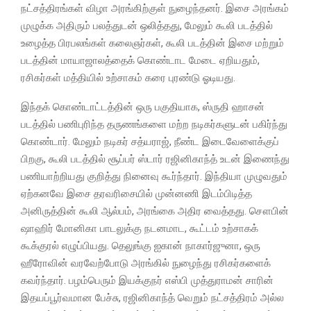
நட்சத்திரங்கள் விழா அரங்கிற்குள் நுழைந்தனர். இசை அரங்கம்
முழுக்க அதிரும் பலத்துடன் ஒலித்தது, மேலும் கூலி படத்தில்
உழைத்த பிரபலங்கள் கலைஞர்கள், கூலி படத்தின் இசை மற்றும்
படத்தின் மாயாஜாலத்தைக் கொண்டாட மேடை ஏறியதும்,
ரசிகர்கள் மத்தியில் உற்சாகம் கரை புரண்டு ஓடியது.
இந்தக் கொண்டாட்டத்தின் ஒரு பகுதியாக, ஸ்ருதி ஹாசன்
படத்தில் பணிபுரிந்த தருணங்களை மற்ற நடிகர்களுடன் பகிர்ந்து
கொண்டார். மேலும் நடிகர் சத்யராஜ், நீண்ட இடைவேளைக்குப்
பிறகு, கூலி படத்தில் சூப்பர் ஸ்டார் ரஜினிகாந்த் உடன் இணைந்து
பணியாற்றியது குறித்து நினைவு கூர்ந்தார். இந்தியா முழுவதும்
ஏற்கனவே இசை தரவரிசையில் முன்னணி இடம்பிடித்த
அனிருத்தின் கூலி ஆல்பம், அரங்கை அதிர வைத்தது. சௌபின்
ஷாஹிர் மோனிகா பாடலுக்கு நடனமாட, கூட்டம் உற்சாகக்
கூக்குரல் எழுப்பியது. தெலுங்கு ஐகான் நாகார்ஜுனா, ஒரு
ஹீரோவின் வரவேற்போடு அரங்கில் நுழைந்து ரசிகர்களைக்
கவர்ந்தார். பழம்பெரும் இயக்குநர் எஸ்பி முத்துராமன் சாரின்
இதயப்பூர்வமான பேச்சு, ரஜினிகாந்த் வெறும் நட்சத்திரம் அல்ல