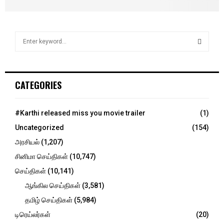
S
e
a
S
r
c
E
CATEGORIES
h
f
A
o
#Karthi released miss you movie trailer
(1)
r
R
Uncategorized
(154)
:
C
அரசியல்
(1,207)
சினிமா செய்திகள்
(10,747)
H
செய்திகள்
(10,141)
ஆங்கில செய்திகள்
(3,581)
தமிழ் செய்திகள்
(5,984)
டிரெய்லர்கள்
(20)