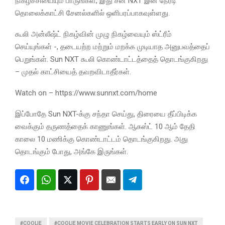
நிகழ்ச்சியையும் பாருங்கள், இது சன் NXT இன் நேரடி
தொலைக்காட்சி சேனல்களில் ஒளிபரப்பாகவுள்ளது.
கூலி அன்லீஷ்ட் நிகழ்வின் முழு நிகழ்வையும் ஸ்ட்ரீம்
செய்யுங்கள் -, தடையற்ற மற்றும் மறக்க முடியாத அனுபவத்தைப்
பெறுங்கள். Sun NXT கூலி கொண்டாட்டத்தைத் தொடங்குகிறது
– முதல் காட்சியைத் தவறவிடாதீர்கள்.
Watch on – https://www.sunnxt.com/home
இப்போதே Sun NXT-க்கு சந்தா செய்து, திரையை தீப்பிடிக்க
வைக்கும் தருணத்தைக் காணுங்கள். ஆகஸ்ட் 10 ஆம் தேதி
காலை 10 மணிக்கு கொண்டாட்டம் தொடங்குகிறது. அது
தொடங்கும் போது, அங்கே இருங்கள்.
#COOLIE
#COOLIE MOVIE CELEBRATION STARTS EARLY ON SUN NXT