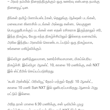
– அவர் நம்மில் நிறைந்திருக்கும் ஒரு உணர்வு என்பதை நமக்கு
நினைவூட்டின.
நீங்கள் தமிழ் பிளாக்பஸ்டர்கள், தெலுங்கு ஆக்‌ஷன் படங்கள்,
மலையாள கிளாசிக் படங்கள் அல்லது கன்னட வெகுஜன
பொழுதுபோக்குப் படங்கள் என எதன் ரசிகராக இருந்தாலும் சரி,
இந்த நிகழ்வு, வேறு எந்த நிகழ்ச்சியிலும் இல்லாத வகையில்,
அகில இந்திய அளவில் கொண்டாடப்படும் ஒரு நிகழ்வாக,
உங்களை மகிழ்விக்கும்.
இவ்விழா தனித்துவமான, உணர்ச்சிவசமான, மிகப்பெரிய
நிகழ்ச்சி. இவ்விழா ஆகஸ்ட் 10, காலை 10 மணிக்கு, சன் NXT
இல் ஸ்ட்ரீமிங் செய்யப்படுகிறது.
‘கூலி அன்லீஷ்ட் பிரிவியூ’ நேரம் மற்றும் தேதி: 10 ஆகஸ்ட்,
காலை 10 மணி Sun NXT இல் ஒளிபரப்பாகிறது ஆனால் அது
மட்டும் இல்லை.
அதே நாள் மாலை 6:30 மணிக்கு, சன் டிவியில் முழு