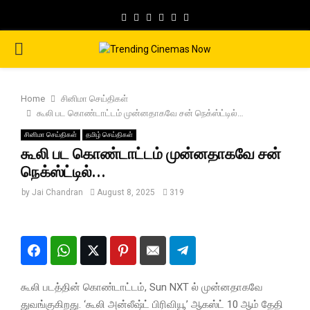
Facebook
Twitter
Instagram
Pinterest
Google
Youtube
PRIMARY
MENU
Home
சினிமா செய்திகள்
கூலி பட கொண்டாட்டம் முன்னதாகவே சன் நெக்ஸ்ட்டில்…
சினிமா செய்திகள்
தமிழ் செய்திகள்
கூலி பட கொண்டாட்டம் முன்னதாகவே சன்
நெக்ஸ்ட்டில்…
by
Jai Chandran
August 8, 2025
319
கூலி படத்தின் கொண்டாட்டம், Sun NXT ல் முன்னதாகவே
துவங்குகிறது. ‘கூலி அன்லீஷ்ட் பிரிவியூ’ ஆகஸ்ட் 10 ஆம் தேதி