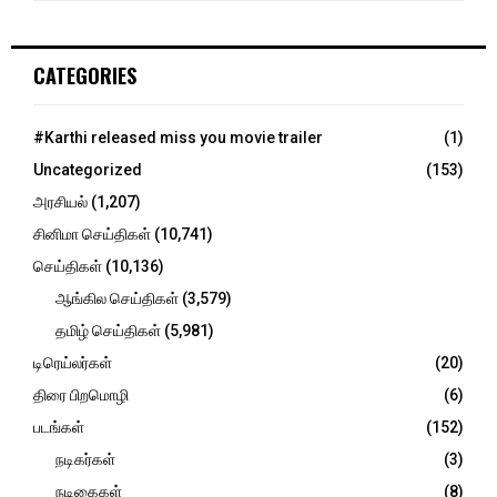
a
S
r
c
E
CATEGORIES
h
f
A
o
#Karthi released miss you movie trailer
(1)
r
R
Uncategorized
(153)
:
C
அரசியல்
(1,207)
சினிமா செய்திகள்
(10,741)
H
செய்திகள்
(10,136)
ஆங்கில செய்திகள்
(3,579)
தமிழ் செய்திகள்
(5,981)
டிரெய்லர்கள்
(20)
திரை பிறமொழி
(6)
படங்கள்
(152)
நடிகர்கள்
(3)
நடிகைகள்
(8)