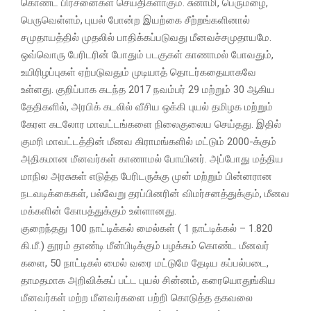
கொண்ட பிரச்னைகள்‌ செய்திகளாகும்‌. சுனாமி, பெருமழை,
பெருவெள்ளம்‌, புயல்‌ போன்ற இயற்கை சீற்றங்களினால்‌
சமுதாயத்தில்‌ முதலில்‌ பாதிக்கப்படுவது மீனவச்சமுதாயமே.
ஒவ்வொரு பேரிடரின்‌ போதும்‌ படகுகள்‌ காணாமல்‌ போவதும்‌,
உயிரிழப்புகள்‌ ஏற்படுவதும்‌ முடியாத்‌ தொடர்கதையாகவே
உள்ளது. குறிப்பாக கடந்த 2017 நவம்பர்‌ 29 மற்றும்‌ 30 ஆகிய
தேதிகளில்‌, அரபிக்‌ கடலில்‌ வீசிய ஒக்கி புயல்‌ தமிழக மற்றும்‌
கேரள கடலோர மாவட்டங்களை நிலைகுலைய செய்தது. இதில்‌
குமரி மாவட்டத்தின்‌ மீனவ கிராமங்களில்‌ மட்டும்‌ 2000-க்கும்‌
அதிகமான மீனவர்கள்‌ காணாமல்‌ போயினர்‌. அப்போது மத்திய
மாநில அரசுகள்‌ எடுத்த பேரிடருக்கு முன்‌ மற்றும்‌ பின்னரான
நடவடிக்கைகள்‌, பல்வேறு தரப்பினரின்‌ விமர்சனத்துக்கும்‌, மீனவ
மக்களின்‌ கோபத்துக்கும்‌ உள்ளானது.
குறைந்தது 100 நாட்டிக்கல்‌ மைல்கள்‌ ( 1 நாட்டிக்கல்‌ – 1.820
கி.மீ.) தூரம்‌ தாண்டி மீன்பிடிக்கும்‌ பழக்கம்‌ கொண்ட மீனவர்
களை, 50 நாட்டிகல்‌ மைல்‌ வரை மட்டுமே தேடிய கப்பல்படை,
தாமதமாக அறிவிக்கப் பட்ட புயல்‌ சின்னம்‌, கரையொதுங்கிய
மீனவர்கள்‌ மற்ற மீனவர்களை பற்றி கொடுத்த தகவலை