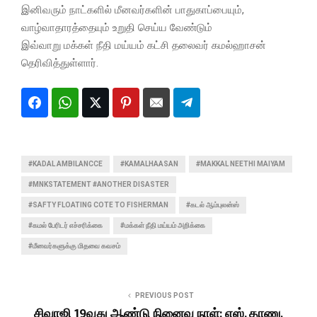
இனிவரும்‌ நாட்களில்‌ மீனவர்களின்‌ பாதுகாப்பையும்‌,
வாழ்வாதாரத்தையும்‌ உறுதி செய்ய வேண்டும்‌
இவ்வாறு மக்கள்‌ நீதி மய்யம்‌ கட்சி தலைவர் கமல்ஹாசன்
தெரிவித்துள்ளார்.
#KADAL AMBILANCCE
#KAMALHAASAN
#MAKKAL NEETHI MAIYAM
#MNKSTATEMENT #ANOTHER DISASTER
#SAFTY FLOATING COTE TO FISHERMAN
#கடல் ஆம்புலன்ஸ்
#கமல் பேரிடர் எச்சரிக்கை
#மக்கள் நீதி மய்யம் அறிக்கை
#மீனவர்களுக்கு மிதவை கவசம்
PREVIOUS POST
சிவாஜி 19வது ஆண்டு நினைவு நாள்: எஸ். தாணு,