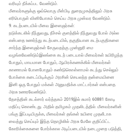
வரியும்‌ நீக்கப்பட வேண்டும்‌.
மீனவர்களுக்கு ஒவ்வொரு மீன்பிடி துறைமுகத்திலும்‌ அரசு
எரிபொருள்‌ வினியோகம்‌ செய்ய அரசு முன்வர வேண்டும்‌.
9. கடற்படையில்‌ மீனவ இளைஞர்கள்‌:
நடுக்கடலில்‌ நீந்துவது, நீச்சல்‌ குளத்தில்‌ நீந்துவது போல்‌ அல்ல
என்பதை உணர்ந்து கடற்‌படையில்‌, தகுதியான கடற்பகுதிகளை
சார்ந்த இளைஞர்கள்‌ சேருவதற்கு முன்னுரி மை
வழங்கவேண்டும்இலங்கை கடற் படையால்‌ மீனவர்கள்‌ உயிரிழந்த
போதும்‌, மாயமான போதும்‌, ஆயிரக்கணக்கில்‌ மீனவர்கள்‌
காணாமல்‌ போனபோதும்‌ கண்டுகொள்ளாமல்‌ கடந்து செல்லும்‌
போக்கை கடைப்பிடிக்கும்‌ அரசின்‌ செயலற்ற தன்மையினை
இனி ஒரு போதும்‌ மக்கள்‌ அனுமதிக்க மாட்டார்கள்‌ என்பதை
அரசு உணரவேண்டும்‌.
தேசத்தின்‌ கடல்சார்‌ வர்த்தகம்‌ 2019இல்‌ சுமார்‌ 60881 கோடி
மதிப்பு கொண்டது. அதில்‌ தமிழகம்‌ முதலிடத்தில்‌. மீனவர்களின்‌
பங்கு இப்படியிருக்க, மீனவர்கள்‌ தங்கள்‌ உயிரை முதலீடாக
வைத்து செய்யும்‌ இந்த தொழிலில்‌ அரசு மேலே குறிப்பிட்ட
கோரிக்கைகளை போர்க்கால அடிப்படையில்‌ நடைமுறை படுத்தி,