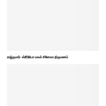
ராஜ்குமார்- ஸ்ரீபிரியா மகள் சினேகா திருமணம்