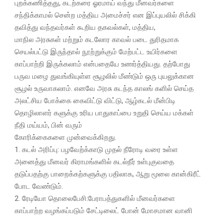
புறக்கணித்தது, கடற்கரை ஓரமாய்‌ வந்து மீனவர்களை
சந்திக்காமல்‌ சென்ற மத்திய அமைச்சர்‌ என இப்புயலில்‌ சிக்கி
தவித்து வந்தவர்கள்‌ கூறிய தகவல்கள்‌, மத்திய,
மாநில அரசுகள்‌ மற்றும்‌ கடலோர காவல் படை துரிதமாக
செயல்பட்டு இருந்தால்‌ நூற்றுக்கும்‌ மேற்பட்ட உயிர்களை
காப்பாற்றி இருக்கலாம்‌ என்பதையே உணர்த்தியது. தற்போது
பருவ மழை துவங்கியுள்ள சூழலில்‌ மீண்டும்‌ ஒரு புயலுக்கான
சூழல்‌ உருவாகலாம்‌. எனவே அரசு கடந்த காலங் களில்‌ செய்த
அலட்சிய போக்கை கைவிட்டு விட்டு, ஆழ்கடல் மீன்பிடி
தொழிலாளர் களுக்கு உரிய பாதுகாப்பை உறுதி செய்ய மக்கள்‌
நீதி மய்யம்‌, பின்‌ வரும்‌
கோரிக்கைகளை முன்வைக்கிறது.
1. கடல்‌ அரிப்பு: பழவேற்க்காடு முதல்‌ நீரோடி வரை உள்ள
அனைத்து மீனவர்‌ கிராமங்களில்‌ கடல்நீர்‌ உள்புகுவதை
தடுப்பதற்கு பாறைக்கற்களுக்கு பதிலாக, ஆறு மூலை கான்கிரீட்‌
போட வேண்டும்‌.
2. ரேடியோ தொலைபேசி:பேராபத்துகளில்‌ மீனவர்களை
காப்பாற்ற வழங்கப்படும்‌ சேட்டிலைட்‌ போன்‌ மோசமான வானி