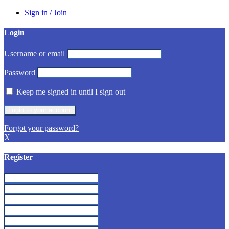
Sign in / Join
Login
Username or email
Password
Keep me signed in until I sign out
Forgot your password?
X
Register