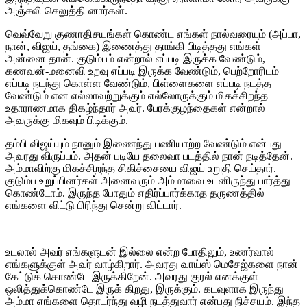
அஞ்சலி செலுத்தி னார்கள்.
வெவ்வேறு குணாதிசயங்கள் கொண்ட எங்கள் நால்வரையும் (அப்பா,
நான், விஜய், தங்கை) இணைத்து தாங்கி பிடித்தது எங்கள்
அன்னை தான். குடும்பம் என்றால் எப்படி இருக்க வேண்டும்,
கணவன்-மனைவி உறவு எப்படி இருக்க வேண்டும், பெற்றோரிடம்
எப்படி நடந்து கொள்ள வேண்டும், பிள்ளைகளை எப்படி நடத்த
வேண்டும் என எல்லாவற்றுக்கும் எல்லோருக்கும் மிகச்சிறந்த
உதாராணமாக திகழ்ந்தார் அவர். பேரக்குழந்தைகள் என்றால்
அவருக்கு மிகவும் பிடிக்கும்.
தம்பி விஜய்யும் நானும் இணைந்து பணியாற்ற வேண்டும் என்பது
அவரது விருப்பம். அதன் படியே தலைவா படத்தில் நான் நடித்தேன்.
அம்மாவிற்கு மிகச்சிறந்த சிகிச்சையை விஜய் உறுதி செய்தார்.
குடும்ப உறுப்பினர்கள் அனைவரும் அம்மாவை உடனிருந்து பார்த்து
கொண்டோம். இருந்த போதும் எதிர்ப்பார்க்காத தருணத்தில்
எங்களை விட்டு பிரிந்து சென்று விட்டார்.
உடலால் அவர் எங்களுடன் இல்லை என்ற போதிலும், உணர்வால்
எங்களுக்குள் அவர் வாழ்கிறார். அவரது வாய்ஸ் மெசேஜ்களை நான்
கேட்டுக் கொண்டே இருக்கிறேன். அவரது குரல் எனக்குள்
ஒலித்துக்கொண்டே இருக் கிறது, இருக்கும். கடவுளாக இருந்து
அம்மா எங்களை தொடர்ந்து வழி நடத்துவார் என்பது நிச்சயம். இந்த