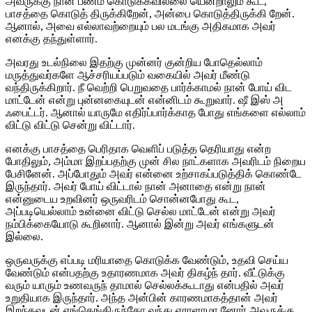
அவருக்கு நான் பணம் கொடுக்கவில்லை யென்றாலும் கூட,
பாசத்தை கொடுத் திருக்கிறேன், அன்பை கொடுத்திருக்கி றேன்.
ஆனால், அவை எல்லாவற்றையும் பல மடங்கு அதிகமாக அவர்
எனக்கு தந்துள்ளார்.
அவரது உடல்நிலை இதற்கு முன்னர் குன்றிய போதெல்லாம்
மருத்துவர்களே ஆச்சரியப்படும் வகையில் அவர் மீண்டு
வந்திருக்கிறார். நீ வெற்றி பெறுவதை பார்க்காமல் நான் போய் விட
மாட்டேன் என்று புன்னகையுடன் என்னிடம் கூறுவார். ஷீ இஸ் அ
ஃபைட்டர். ஆனால் யாருமே எதிர்ப்பார்க்காத போது எங்களை எல்லாம்
விட்டு விட்டு சென்று விட்டார்.
எனக்கு பாசத்தை பெரிதாக வெளிப் படுத்த தெரியாது என்ற
போதிலும், அம்மா இறப்பதற்கு முன் சில நாட்களாக அவரிடம் நிறைய
பேசினேன். அப்போதும் அவர் என்னை உற்சாகப்படுத்திக் கொண்டே
இருந்தார். அவர் போய் விட்டால் நான் அனாதை என்று நான்
என்னுடைய உறவினர் ஒருவரிடம் சொன்னபோது கூட,
அப்படியெல்லாம் உன்னை விட்டு செல்ல மாட்டேன் என்று அவர்
நம்பிக்கையோடு கூறினார். ஆனால் இன்று அவர் எங்களுடன்
இல்லை.
ஒருவருக்கு எப்படி மரியாதை கொடுக்க வேண்டும், உதவி செய்ய
வேண்டும் என்பதற்கு உதாரணமாக அவர் திகழ்ந் தார். வீட்டுக்கு
வரும் யாரும் உணவருந் தாமால் செல்லக்கூடாது என்பதில் அவர்
உறுதியாக இருந்தார். அந்த அன்பின் காரணமாகத்தான் அவர்
இறந்தவுடன் எங்கெங்கிருந்தோ வந்து ஏராளாமா னோர் அவருக்கு