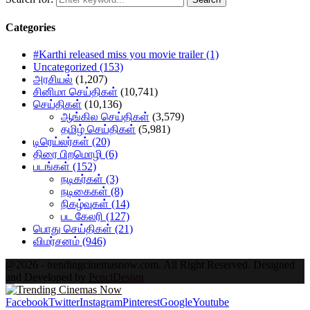
Categories
#Karthi released miss you movie trailer
(1)
Uncategorized
(153)
அரசியல்
(1,207)
சினிமா செய்திகள்
(10,741)
செய்திகள்
(10,136)
ஆங்கில செய்திகள்
(3,579)
தமிழ் செய்திகள்
(5,981)
டிரெய்லர்கள்
(20)
திரை பிறமொழி
(6)
படங்கள்
(152)
நடிகர்கள்
(3)
நடிகைகள்
(8)
நிகழ்வுகள்
(14)
பட கேலரி
(127)
பொது செய்திகள்
(21)
விமர்சனம்
(946)
@2026 - trendingcinemasnow.com. All Right Reserved. Designed
and Developed by
PenciDesign
Facebook
Twitter
Instagram
Pinterest
Google
Youtube