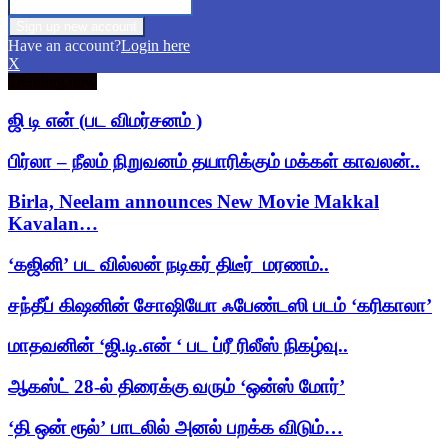
Have an account?
Login here
X
Trending now
ஜி டி என் (பட விமர்சனம் )
பிர்லா – நீலம் நிறுவனம் தயாரிக்கும் மக்கள் காவலன்..
Birla, Neelam announces New Movie Makkal
Kavalan…
‘கஜினி’ பட வில்லன் நடிகர் திடீர் மரணம்..
சந்தீப் கிஷனின் சோஷியோ ஃபேண்டஸி படம் ‘கரிகாலா’
மாதவனின் ‘ஜி.டி.என் ‘ பட ப்ரீ ரிலீஸ் நிகழ்வு..
ஆகஸ்ட் 28-ல் திரைக்கு வரும் ‘ஒன்ஸ் மோர்’
‘தி ஒன் ரூல்’ பாடலில் அனல் பறக்க விடும்…