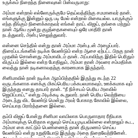
உருக்கம் நிறைந்த நினைவுகள் பின்வருமாறு:
அம்மா என்றால் எல்லோருக்குமே தெய்வத்திற்கு சமமானவர் தான்.
எங்களுக்கு இன்னும் ஒரு படி மேல் என்றால் மிகையல்ல. யாருக்கும்
எந்த தீங்கும் நினைக்காதவர் எங்கள் தாய். விஜய், தங்கை மற்றும்
நான் ஆகிய மூன்று குழந்தைகளையும் ஒரே மாதிரி தான்
நடத்துவார், அன்பு செலுத்துவார்.
என்னை செந்தில் என்று தான் அம்மா அன்புடன் அழைப்பார்.
திரைப்படங்களில் நடிக்க வேண்டும் என்ற ஆசை ஏற்பட்ட பிறகு நான்
முதலில் சொன்னது அம்மாவிடம் தான். அப்பாவிற்கு இதில் பெரிதும்
விருப்பம் இல்லை என்ற போதிலும், அம்மா தான் அவரை சம்மதிக்க
வைத்து நான் நடிகனாவதற்கு காரணமாக இருந்தார்.
சினிமாவில் நான் நடிக்க ஆரம்பித்ததில் இருந்து கடந்த 22
வருடங்களாக எனக்கு மிகப்பெரிய பக்கபலமாகவும், ஊக்கமாக வும்
இருந்தது எனது தாயார் தான். “நீ நிச்சயம் பெரிய அளவில்
ஜெயிப்பாய்,” என்று அடிக்கடி கூறுவார். நான் பெரிய வெற்றியை
அடைந்து விட வேண்டு மென்று அவர் போகாத கோவில் இல்லை,
செய்யாத பிரார்த்தனை இல்லை.
தம்பி விஜய் போன்று சினிமா வாயிலாக பொருளாதார ரீதியாக
அம்மாவுக்கு பெரிதாக எதுவும் செய்யமுடியவில்லை என்றாலும் கூட,
அம்மா கை காட்டும் பெண்ணைத் தான் திருமணம் செய்ய
வேண்டும் என்று உறுதியோடு இருந்து அதை நிறைவேற்றினேன்.