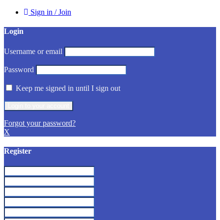
Sign in / Join
Login
Username or email
Password
Keep me signed in until I sign out
Forgot your password?
X
Register