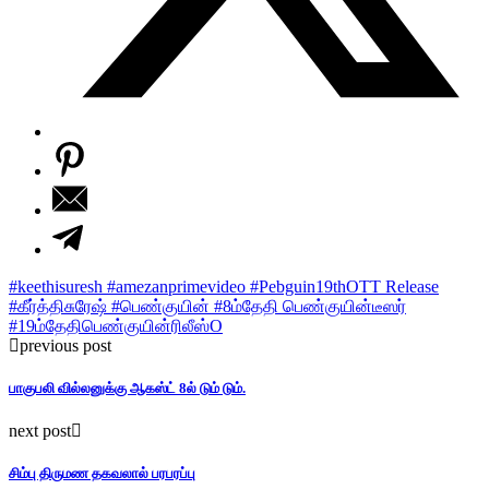
#keethisuresh #amezanprimevideo #Pebguin19thOTT Release
#கீர்த்திசுரேஷ் #பெண்குயின் #8ம்தேதி பெண்குயின்டீஸர்
#19ம்தேதிபெண்குயின்ரிலீஸ்
O
previous post
பாகுபலி வில்லனுக்கு ஆகஸ்ட் 8ல் டும் டும்.
next post
சிம்பு திருமண தகவலால் பரபரப்பு