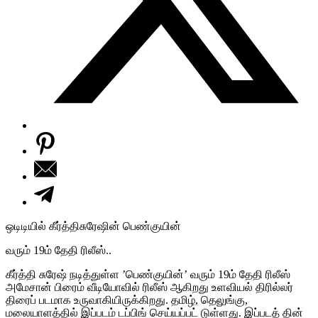
ஒடிடியில் கீர்த்திசுரேஷின் பெண்குயின்
வரும் 19ம் தேதி ரிலீஸ்..
கீர்த்தி சுரேஷ் நடித்துள்ள ’பெண்குயின்’ வரும் 19ம் தேதி ரிலீஸ்
அமேசான் பிரைம் வீடியோவில் ரிலீஸ் ஆகிறது உளவியல் திரில்லர்
திரைப் படமாக உருவாகியிருக்கிறது. தமிழ், தெலுங்கு,
மலையாளத்தில் இப்படம் டப்பிங் செய்யப்பட் டுள்ளது. இப்படத் தின்