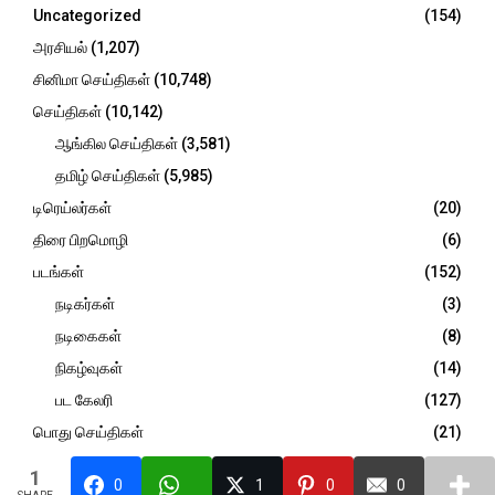
r
R
Uncategorized
(154)
:
C
அரசியல்
(1,207)
சினிமா செய்திகள்
(10,748)
H
செய்திகள்
(10,142)
ஆங்கில செய்திகள்
(3,581)
தமிழ் செய்திகள்
(5,985)
டிரெய்லர்கள்
(20)
திரை பிறமொழி
(6)
படங்கள்
(152)
நடிகர்கள்
(3)
நடிகைகள்
(8)
நிகழ்வுகள்
(14)
பட கேலரி
(127)
பொது செய்திகள்
(21)
விமர்சனம்
(947)
1
0
1
0
0