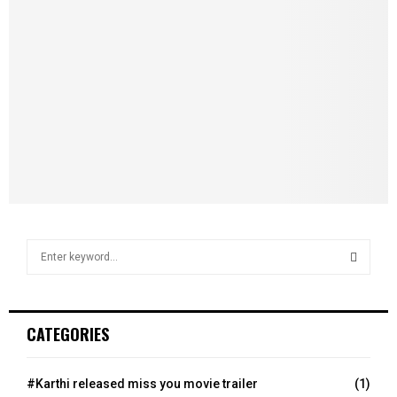
S
e
a
S
r
c
E
CATEGORIES
h
f
A
o
#Karthi released miss you movie trailer
(1)