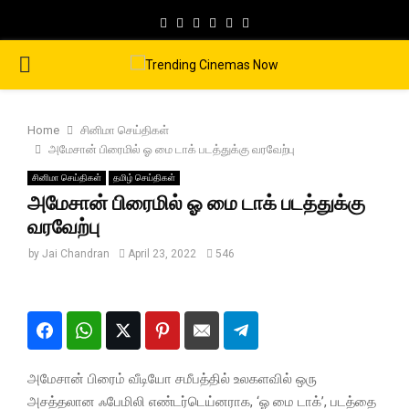
Facebook
Twitter
Instagram
Pinterest
Google
Youtube
PRIMARY
MENU
Home
சினிமா செய்திகள்
அமேசான் பிரைமில் ஓ மை டாக் படத்துக்கு வரவேற்பு
சினிமா செய்திகள்
தமிழ் செய்திகள்
அமேசான் பிரைமில் ஓ மை டாக் படத்துக்கு
வரவேற்பு
by
Jai Chandran
April 23, 2022
546
அமேசான் பிரைம் வீடியோ சமீபத்தில் உலகளவில் ஒரு
அசத்தலான ஃபேமிலி எண்டர்டெய்னராக, ‘ஓ மை டாக்’, படத்தை