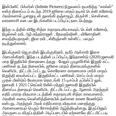
இன்பினிட் பிக்சர்ஸ் (Infinite Pictures) நிறுவனம் தயாரித்த “கால்ஸ்”
என்ற திரைப்படம் கடந்த 2019 ஜூலை மாதம் நடிகர் டெல்லி கணேஷ்
அவர்களால் பூஜையுடன் துவங்கி தஞ்சாவூர், திருச்சி , சென்னை,
வாரணாசி என பல இடங்களில் படப்பிடிப்பு நடைபெற்றது.
இந்த படத்தில் விஜே சித்ரா கதாநாயகியாகவும், டெல்லி கணேஷ்,
நிழல்கள் ரவி, ஆர்.சுந்தர்ராஜன் , தேவதர்ஷினி , வினோதினி
வைத்தியநாதன், ஜீவா ரவி , ஸ்ரீரஞ்சனி உள்ளிட்ட பலரும்
நடித்துள்ளனர்.
இயக்குனர் ஜெ.சபரிஸ் இயக்குகிறார். தமீம் அன்சாரி இசை
அமைக்கிறார். இந்த படத்தின் படப்பிடிப்பு இந்தாண்டு (2020) ஜனவரி
மாத இறுதியில் நிறைவடைந்தது . மேலும் முழுவீச்சில் இறுதி கட்ட
பணிகள் நடந்த நிலையில், ஜூலை மாதம் திரையரங்குகளில்
வெளியிட திட்டமிடப்பட்டது, கொரோனா காரணமாக மார்ச் மாதம்
நிறுத்தி வைக்கப்பட்ட இறுதிக்கட்ட பணிகள், செப்டம்பர் மாதம்
முதல் மீண்டும் வேகமாக தொடங்கி 15 டிசம்பர் ஃப்ர்ஸ்ட்ர் லுக்,
ஜனவரி 1 2021 ட்ரெய்லர் ரிலீஸ் மற்றும் ஜனவரி இறுதியில்
திரைப்படத்தையும் வெளியிட திட்டமிடப்பட்டது. ஆனால் அதற்குள்
எதிர் பாராத விதமாக படத்தின் கதாநாயகி சித்ரா காலமானார்.
அவரின் கனவு வெள்ளித்திரையில் தன்னை காண வேண்டும்
என்பது, அதற்குள் அவர் எதிர்பாராத விதமாக மறைந்தது
அனைவரையும் பெரும் சோகத்தில் ஆழ்த்தியுள்ளது, இருப்பினும்
அவருடைய விருப்பத்தின் அடிப்படையில் ஏற்கனவே திட்டமிட்டபடி