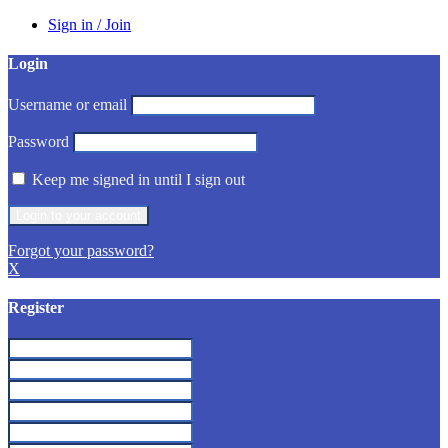
Sign in / Join
Login
Username or email
Password
Keep me signed in until I sign out
Forgot your password?
X
Register