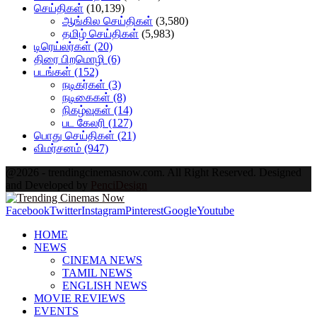
செய்திகள்
(10,139)
ஆங்கில செய்திகள்
(3,580)
தமிழ் செய்திகள்
(5,983)
டிரெய்லர்கள்
(20)
திரை பிறமொழி
(6)
படங்கள்
(152)
நடிகர்கள்
(3)
நடிகைகள்
(8)
நிகழ்வுகள்
(14)
பட கேலரி
(127)
பொது செய்திகள்
(21)
விமர்சனம்
(947)
@2026 - trendingcinemasnow.com. All Right Reserved. Designed
and Developed by
PenciDesign
Facebook
Twitter
Instagram
Pinterest
Google
Youtube
HOME
NEWS
CINEMA NEWS
TAMIL NEWS
ENGLISH NEWS
MOVIE REVIEWS
EVENTS