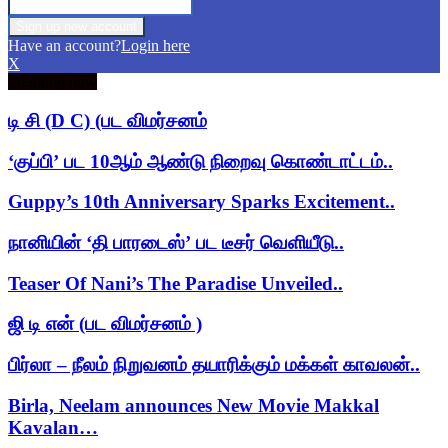
Have an account?
Login here
X
Trending now
டி சி (D C) (பட விமர்சனம்
‘குப்பி’ பட 10ஆம் ஆண்டு நிறைவு கொண்டாட்டம்..
Guppy’s 10th Anniversary Sparks Excitement..
நானியின் ‘தி பாரடைஸ்’ பட டீசர் வெளியீடு..
Teaser Of Nani’s The Paradise Unveiled..
ஜி டி என் (பட விமர்சனம் )
பிர்லா – நீலம் நிறுவனம் தயாரிக்கும் மக்கள் காவலன்..
Birla, Neelam announces New Movie Makkal
Kavalan…