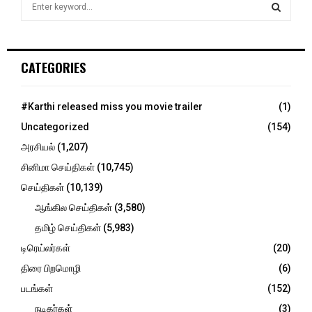
S
e
a
S
r
c
E
CATEGORIES
h
f
A
o
#Karthi released miss you movie trailer
(1)
r
R
Uncategorized
(154)
:
C
அரசியல்
(1,207)
சினிமா செய்திகள்
(10,745)
H
செய்திகள்
(10,139)
ஆங்கில செய்திகள்
(3,580)
தமிழ் செய்திகள்
(5,983)
டிரெய்லர்கள்
(20)
திரை பிறமொழி
(6)
படங்கள்
(152)
நடிகர்கள்
(3)