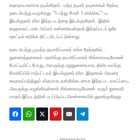
கதாநாயகனாக நடிக்கிறார்.. மற்ற நடிகர் நடிகைகள் தேர்வு
நடைபெற்று வருகிறது. “1 பந்து 4 ரன் 1 விக்கெட்” பட
இயக்குனர் வீரா இந்த படத்தை இயக்குகிறார்.. இதில்
ஹைலைட்டான அம்சம் என்னவென்றால் இந்தப்படம் ஒரே
ஷாட்டில் எடுக்க திட்டமிடப்பட்டுள்ளது.
நடைபெற்று முடிந்த தயாரிப்பாளர் சங்க தேர்தலில்,
துணைத்தலைவர் பதவிக்கு தயாரிப்பாளர் சிங்காரவடிவேலன்
போட்டியிட்டபோது, அவருக்கு உறுதுணையாக, தீவிர வாக்கு
சேகரிப்பில் ஈடுபட்டவர் இயக்குனர் வீரா. இதனால் அவரை
கவுரவப்படுத்தும் விதமாக, நன்றிக்கடனாக இந்த பட வாய்ப்பை,
அவருக்கு வழங்கியுள்ளார் சிங்காரவடிவேலன். வரும் ஜனவரி
மாதம் இப்படத்தின் படப்பிடிப்பு சென்னையில் துவங்குகிறது.
PREVIOUS POST