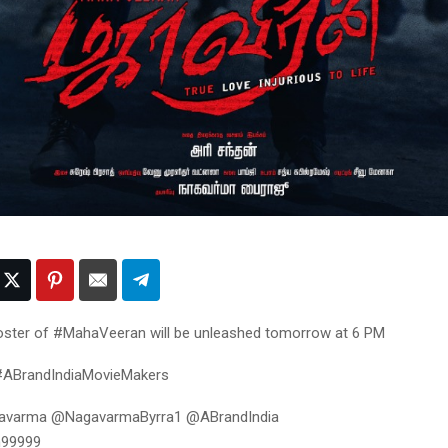
ster of #MahaVeeran will be unleashed tomorrow at 6 PM
#ABrandIndiaMovieMakers
avarma @NagavarmaByrra1 @ABrandIndia
n99999