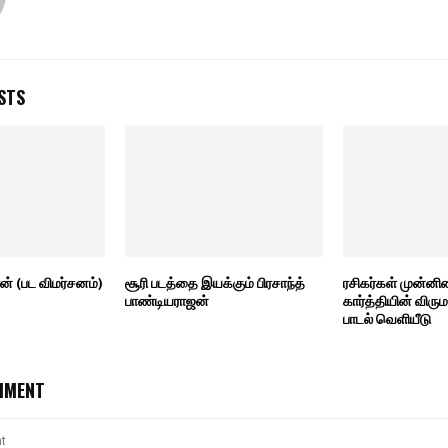
STS
் (பட விமர்சனம்)
சூரி படத்தை இயக்கும் பிரசாந்த்
ரசிகர்கள் முன்னி
பாண்டியராஜன்
கார்த்தியின் விரும
பாடல் வெளியீடு
MMENT