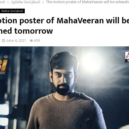
கள்
ஆங்கில செய்திகள்
The motion poster of MahaVeeran will be unleas
சினிமா செய்திகள்
tion poster of MahaVeeran will b
hed tomorrow
June 4, 2021
659