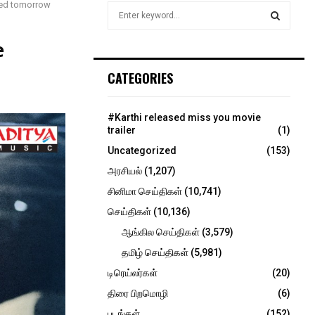
hed tomorrow
S
e
a
e
S
r
c
E
CATEGORIES
h
f
A
o
#Karthi released miss you movie
r
R
trailer
(1)
:
Uncategorized
(153)
C
அரசியல்
(1,207)
H
சினிமா செய்திகள்
(10,741)
செய்திகள்
(10,136)
ஆங்கில செய்திகள்
(3,579)
தமிழ் செய்திகள்
(5,981)
டிரெய்லர்கள்
(20)
திரை பிறமொழி
(6)
படங்கள்
(152)