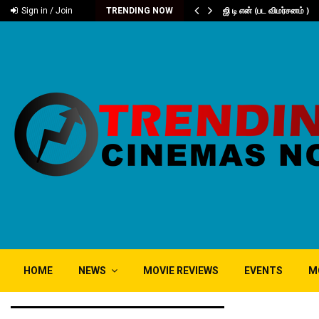
டனியின் நூறு…
ஜி டி என் (பட விமர்சனம் )
Sign in / Join
TRENDING NOW
HOME
NEWS
MOVIE REVIEWS
EVENTS
M