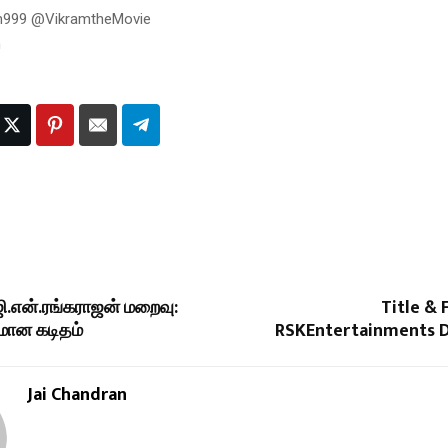
n999 @VikramtheMovie
n
ி.என்.ரங்கராஜன் மறைவு:
Title & 
மான கடிதம்
RSKEntertainments 
Jai Chandran