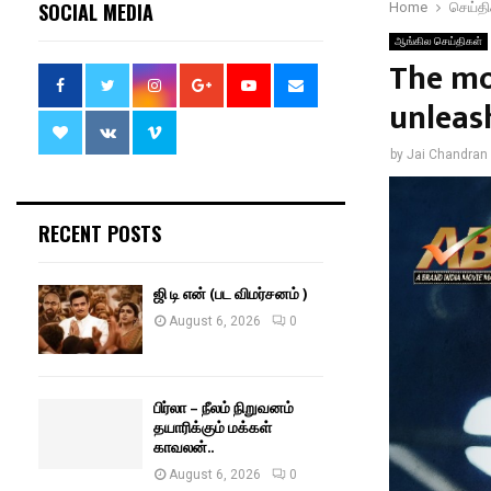
SOCIAL MEDIA
Home
செய்தி
ஆங்கில செய்திகள்
The mo
unleas
by
Jai Chandran
RECENT POSTS
ஜி டி என் (பட விமர்சனம் )
August 6, 2026
0
பிர்லா – நீலம் நிறுவனம்
தயாரிக்கும் மக்கள்
காவலன்..
August 6, 2026
0