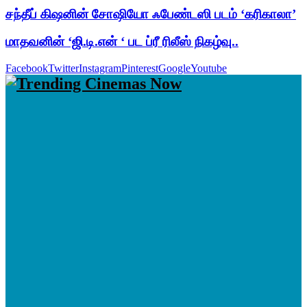
சந்தீப் கிஷனின் சோஷியோ ஃபேண்டஸி படம் ‘கரிகாலா’
மாதவனின் ‘ஜி.டி.என் ‘ பட ப்ரீ ரிலீஸ் நிகழ்வு..
Facebook
Twitter
Instagram
Pinterest
Google
Youtube