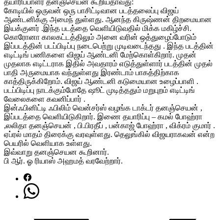
தயாரிப்பாளர் தனஞ்செயன் கூறியதாவது:
கோடியில் ஒருவன் ஒரு பாசிட்டிவான படத்தலைப்பு விஜய்
ஆண்டனிக்கு அமைந் துள்ளது. ஆனந்த கிருஷ்ணன் திறமையான
இயக்குனர் .இந்த படத்தை வெளியிடுவதில் மிக்க மகிழ்ச்சி.
கொரோனா காலகட்டத்திலும் அனை வரின் ஒத்துழைப்போடும்
இப்படத்தின் படப்பிடிப்பு நடைபெற்று முடிவடைந்தது . இந்த படத்தின்
எடிட்டிங் பணிகளை விஜய் ஆண்டனி மேற்கொள்கிறார். முதன்
முதலாக எடிட்டராக இதில் அவதாரம் எடுத்துள்ளார் படத்தின் முதல்
பாதி அருமையாக வந்துள்ளது இரண்டாம் பாகத்திற்காக
காத்திருக்கிறோம். விஜய் ஆண்டனி கடுமையான உழைப்பாளி .
படப்பிடிப்பு நாடக்கும்போதே ஷூட் முடித்ததும் மறுபுறம் எடிட்டிங்
வேலைகளை கவனிப்பார் .
இன்ஃபினிட்டி ஃபிலிம் வென்சர்ஸ் வழங்க டாக்டர் தனஞ்செயன் ,
இப்படத்தை வெளியிடுகிறார். இணை தயாரிப்பு – கமல் போஹ்ரா
,லலிதா தனஞ்செயன் , பி.பிரதீப் , பன்காஜ் போஹ்ரா , விக்ரம் குமார் .
ஏப்ரல் மாதம் திரைக்கு வரவுள்ளது. தெலுங்கில் விஜயராகவன் என்ற
பெயரில் வெளியாக உள்ளது.
இவ்வாறு தனஞ்செயன கூறினார்.
பி ஆர். ஓ ரியாஸ் அஹமத் வரவேற்றார்.