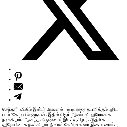
செந்தூர் ஃபிலிம் இன்டர் நேஷனல் – டி.டி. ராஜா தயாரிக்கும் புதிய
படம் ‘கோடியில் ஒருவன். இதில் விஜய் ஆண்டனி ஹீரோவாக
நடிக்கிறார். ஆனந்த கிருஷ்ணன் இயக்குகிறார். ஆத்மிகா
ஹீரோயினாக நடிக்கி றார் .நிவாஸ் கே பிரசன்னா இசையமைக்க,