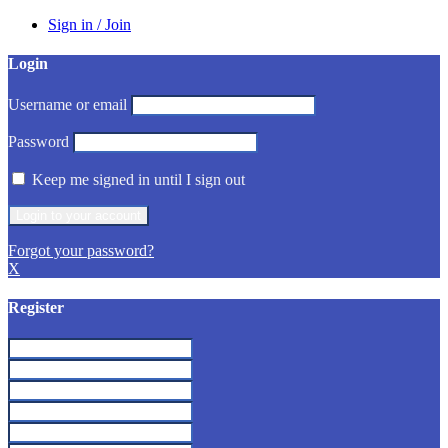
Sign in / Join
Login
Username or email
Password
Keep me signed in until I sign out
Forgot your password?
X
Register