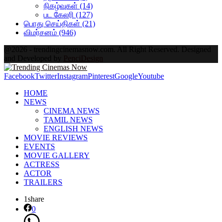
நிகழ்வுகள்
(14)
பட கேலரி
(127)
பொது செய்திகள்
(21)
விமர்சனம்
(946)
@2026 - trendingcinemasnow.com. All Right Reserved. Designed
and Developed by
PenciDesign
Facebook
Twitter
Instagram
Pinterest
Google
Youtube
HOME
NEWS
CINEMA NEWS
TAMIL NEWS
ENGLISH NEWS
MOVIE REVIEWS
EVENTS
MOVIE GALLERY
ACTRESS
ACTOR
TRAILERS
1
share
0