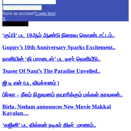
Have an account?
Login here
X
Trending now
‘குப்பி’ பட 10ஆம் ஆண்டு நிறைவு கொண்டாட்டம்..
Guppy’s 10th Anniversary Sparks Excitement..
நானியின் ‘தி பாரடைஸ்’ பட டீசர் வெளியீடு..
Teaser Of Nani’s The Paradise Unveiled..
ஜி டி என் (பட விமர்சனம் )
பிர்லா – நீலம் நிறுவனம் தயாரிக்கும் மக்கள் காவலன்..
Birla, Neelam announces New Movie Makkal
Kavalan…
‘கஜினி’ பட வில்லன் நடிகர் திடீர் மரணம்..