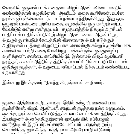
கோடியில் ஒருவன் படக் கதையை விஜய் ஆண்டனியை மனதில்
எண்ணித்தான் எழுதினேன். அவரிடம் கதை கூறினேன். உடனே
நடிக்க ஒப்புக்கொண்டார். படம் நல்லா வந்திருக்கிறது. இது ஒரு
டியூஷன் மாஸ்டரை பற்றிய கதை. சமூகத்தில் ஒரு மாற்றம் ஏற்பட
வேண்டும் என்று எண்ணுபவர். சமூதயாத்தில் நிகழும் அரசியல்
பாதிப்பால் பாதிக்கப்படுகிறர் விஜய் ஆண்டனை. அதன் பிறகு
அவருக்கு ஏற்படும் கோபத்தின் விளைவாக அவர் எடுக்கும்
அதிரடிகள் படத்தை விறுவிறுப்பாக கொண்டுசெல்லும் ,முக்கியமாக
கல்ல்வியை பற்றி கதை பேசுகிறது. மக்கள் நல்ல ஒத்துழைப்பு
அளித்தனர். சண்டை காட்சியில் டூப் இல்லாமல் விஜய் ஆண்டனி
நடித்தார். கூவம் ஆற்றில் குத்திக்கும் காட்சியில் கூட டூப் போடாமல்
குதித்து நடித்தார், அவருடைய ஈடுபாட்டால் இந்த படம் எண்ணியபடி
உருவாகிறது.
இவ்வாறு இயக்குனர் ஆனந்த கிருஷ்ணன் கூறினார்.
நடிகை ஆத்மிகா கூறியதாவது: இதில் கல்லூரி மாணவியாக
நடிக்கிறேன். விஜய் ஆண்டனி சாருடன் நடித்தது நல்ல அனுபவம்.
எனக்கு நடிப்பை வெளிப்படுத்தக்கூடிய வேடம் கிடைத்திருக்கிறது.
இயக்குனர் ஆனந்தகிருஷ்ணன் ஷுட்டிங் கில் எப்போதும்
எனர்ஜியுடன் இருப்பார். உட்காரவே மாட்டார். யாருக்கு நடிப்பு
சொல்லித்தாலும் அந்த பாத்திரமாக அவரே மாறி விடுவார்.