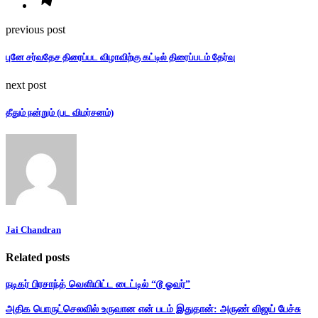
previous post
புனே சர்வதேச திரைப்பட விழாவிற்கு கட்டில் திரைப்படம் தேர்வு
next post
தீதும் நன்றும் (பட விமர்சனம்)
Jai Chandran
Related posts
நடிகர் பிரசாந்த் வெளியிட்ட டைட்டில் “டூ ஓவர்”
அதிக பொருட்செலவில் உருவான என் படம் இதுதான்: அருண் விஜய் பேச்சு