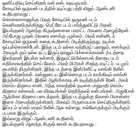
ஒளிப்பதிவு செய்கிறார் என்.எஸ். உதயகுமார்.
கோடியில் ஒருவன் படத்தில் நடிப்பது பற்றி விஜய் ஆண்டனி
கூறியதாவது :
கொலைகாரனுக்கு பிறகு கோடியில் ஒருவன் படம்
வெளிவரவிருக்கிறது. மெட்ரோ படம் பார்த்துவிட்டு அதன்
இயக்குனர் ஆனந்த கிருஷ்ணனை பாராட்ட அவரை அழைத்தேன்.
அப்போது முதல் அவரை எனக்கு பழக்கம். அவர் என்னிடம்
கோடியில் ஒருவன் கதை கூறினார். பிடித்திருந்தது. நடிக்க
ஒப்புக்கொண்டேன். இந்த படம் நல்லா வந்திருப் பதாலும், எனக்கும்
அவருக் கும் நல்ல நட்பு இருப்பதாலும் பிச்சைக்காரன் 2படத்தை
இவர்தான் இயக்க உள்ளார். இதுமட்டுமில்லாமல் நிறைய படம்
எதிர்காலத்தில் செய் வோம். அவர் மிஅகச் சிறந்த எடிட்டர். படமும்
தயாரித் திருக்கிறார். இந்த படத்தை இன்பினிட்டி வாங்கி ரிலீஸ்
இருக்கிறார்கள். என்னுடைய இன்னொரு படம் காக்கியும் வாங்கி
இருக்கிறார்கள். இதில் ஆதிமிகாவுடன் நடித்திருக்கி றேன். அவர்
ரொம்ப திறமை சாலி, அந்த காலத்தில் நடிகை பானுமதி ரொம்ப
திறமை உள்ளவர், பல விஷயங்கள் தெரிந்தவர் என்பார்கள். அதுபோல்
ஆத்மிகா திறமை படைத்தவர். இந்த படத்துக்கு நிவாஸ் பிரசன்னா
இசை அமைத்திருக்கிறார். மிகவும் அருமையாக செய்திருக்கிறார்.
இப்படம் ஏப்ரல் மாதம் ரிலீஸ் ஆக உள்ளது. எல்லோருக்கும் பிடிக்கும்
படமாக இருக்கும்.
இவ்வாறு விஜய் ஆண்டணி கூறினார்.
இயக்குனர் ஆனந்த கிருஷ் ணன் கூறியதாவது :