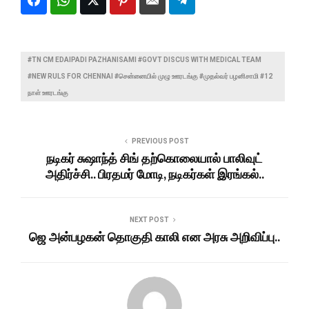
#TN CM EDAIPADI PAZHANISAMI #GOVT DISCUS WITH MEDICAL TEAM
#NEW RULS FOR CHENNAI #சென்னையில் முழு ஊரடங்கு #முதல்வர் பழனிசாமி #12
நாள் ஊரடங்கு
PREVIOUS POST
நடிகர் சுஷாந்த் சிங் தற்கொலையால் பாலிவுட்
அதிர்ச்சி.. பிரதமர் மோடி, நடிகர்கள் இரங்கல்..
NEXT POST
ஜெ அன்பழகன் தொகுதி காலி என அரசு அறிவிப்பு..