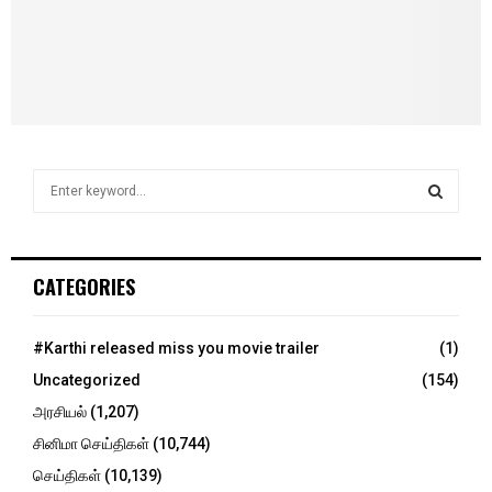
S
e
a
S
r
c
E
CATEGORIES
h
f
A
o
#Karthi released miss you movie trailer
(1)
r
R
Uncategorized
(154)
:
C
அரசியல்
(1,207)
சினிமா செய்திகள்
(10,744)
H
செய்திகள்
(10,139)