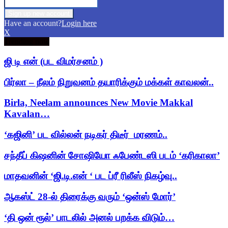
Have an account?
Login here
X
Trending now
ஜி டி என் (பட விமர்சனம் )
பிர்லா – நீலம் நிறுவனம் தயாரிக்கும் மக்கள் காவலன்..
Birla, Neelam announces New Movie Makkal
Kavalan…
‘கஜினி’ பட வில்லன் நடிகர் திடீர் மரணம்..
சந்தீப் கிஷனின் சோஷியோ ஃபேண்டஸி படம் ‘கரிகாலா’
மாதவனின் ‘ஜி.டி.என் ‘ பட ப்ரீ ரிலீஸ் நிகழ்வு..
ஆகஸ்ட் 28-ல் திரைக்கு வரும் ‘ஒன்ஸ் மோர்’
‘தி ஒன் ரூல்’ பாடலில் அனல் பறக்க விடும்…