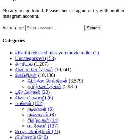
No any image found. Please check it again or try with another
instagram account.
Search for:
Search
Categories
#Karthi released miss you movie trailer
(1)
Uncategorized
(153)
அரசியல்
(1,207)
சினிமா செய்திகள்
(10,741)
செய்திகள்
(10,136)
ஆங்கில செய்திகள்
(3,579)
தமிழ் செய்திகள்
(5,981)
டிரெய்லர்கள்
(20)
திரை பிறமொழி
(6)
படங்கள்
(152)
நடிகர்கள்
(3)
நடிகைகள்
(8)
நிகழ்வுகள்
(14)
பட கேலரி
(127)
பொது செய்திகள்
(21)
விமர்சனம்
(946)