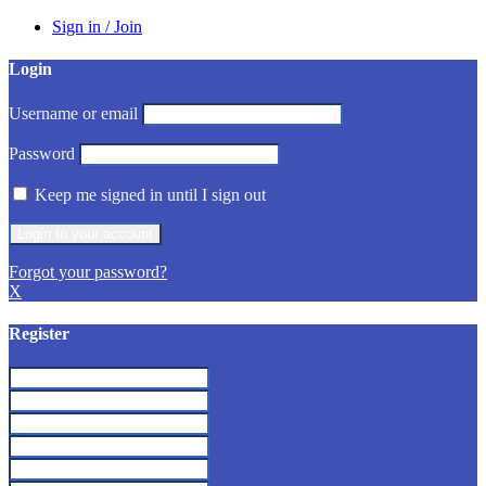
Sign in / Join
Login
Username or email
Password
Keep me signed in until I sign out
Forgot your password?
X
Register