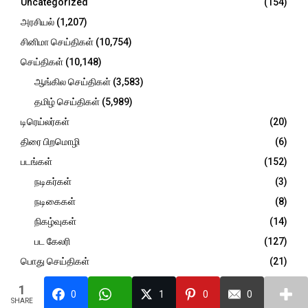
Uncategorized
(154)
:
C
அரசியல்
(1,207)
சினிமா செய்திகள்
(10,754)
H
செய்திகள்
(10,148)
ஆங்கில செய்திகள்
(3,583)
தமிழ் செய்திகள்
(5,989)
டிரெய்லர்கள்
(20)
திரை பிறமொழி
(6)
படங்கள்
(152)
நடிகர்கள்
(3)
நடிகைகள்
(8)
நிகழ்வுகள்
(14)
பட கேலரி
(127)
பொது செய்திகள்
(21)
விமர்சனம்
(947)
1
0
1
0
0
SHARE