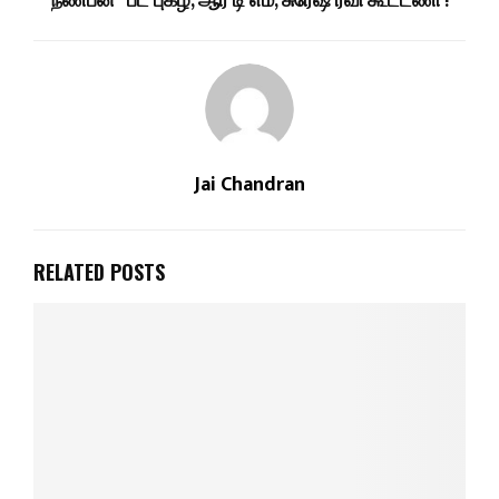
நண்பன்” பட புகழ், ஆர் டி எம், சுரேஷ் ரவி கூட்டணி !
Jai Chandran
RELATED POSTS