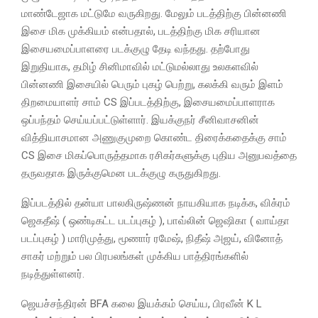
மாண்டேஜாக மட்டுமே வருகிறது. மேலும் படத்திற்கு பின்னணி
இசை மிக முக்கியம் என்பதால், படத்திற்கு மிக சரியான
இசையமைப்பாளரை படக்குழு தேடி வந்தது. தற்போது
இறுதியாக, தமிழ் சினிமாவில் மட்டுமல்லாது உலகளவில்
பின்னணி இசையில் பெரும் புகழ் பெற்று, கலக்கி வரும் இளம்
திறமையாளர் சாம் CS இப்படத்திற்கு, இசையமைப்பாளராக
ஒப்பந்தம் செய்யப்பட்டுள்ளார். இயக்குநர் சீனிவாசனின்
வித்தியாசமான அணுகுமுறை கொண்ட திரைக்கதைக்கு சாம்
CS இசை மிகப்பொருத்தமாக ரசிகர்களுக்கு புதிய அனுபவத்தை
தருவதாக இருக்குமென படக்குழு கருதுகிறது.
இப்படத்தில் தன்யா பாலகிருஷ்ணன் நாயகியாக நடிக்க, விக்ரம்
ஜெகதீஷ் ( ஒண்டிகட்ட படப்புகழ் ), பாவ்லின் ஜெஷிகா ( வாய்தா
படப்புகழ் ) மாரிமுத்து, மூணார் ரமேஷ், நிதீஷ் அஜய், வினோத்
சாகர் மற்றும் பல பிரபலங்கள் முக்கிய பாத்திரங்களில்
நடித்துள்ளனர்.
ஜெயச்சந்திரன் BFA கலை இயக்கம் செய்ய, பிரவீன் K L