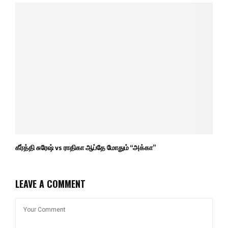
கீர்த்தி சுரேஷ் vs ராதிகா ஆப்தே மோதும் “அக்கா”
LEAVE A COMMENT