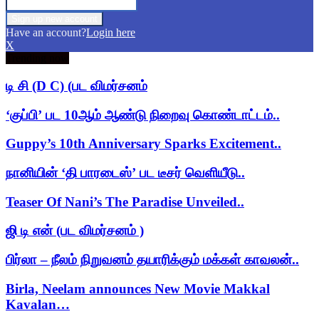
Have an account?
Login here
X
Trending now
டி சி (D C) (பட விமர்சனம்
‘குப்பி’ பட 10ஆம் ஆண்டு நிறைவு கொண்டாட்டம்..
Guppy’s 10th Anniversary Sparks Excitement..
நானியின் ‘தி பாரடைஸ்’ பட டீசர் வெளியீடு..
Teaser Of Nani’s The Paradise Unveiled..
ஜி டி என் (பட விமர்சனம் )
பிர்லா – நீலம் நிறுவனம் தயாரிக்கும் மக்கள் காவலன்..
Birla, Neelam announces New Movie Makkal
Kavalan…