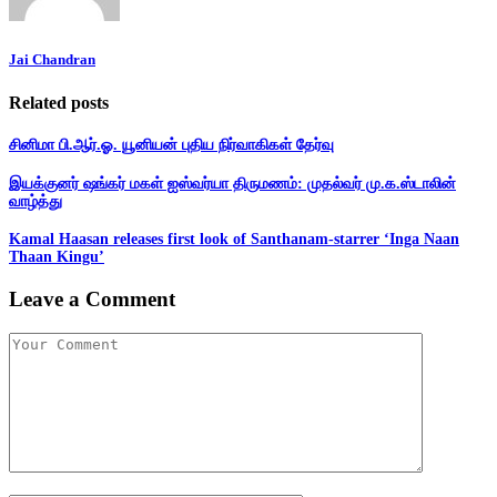
Jai Chandran
Related posts
சினிமா பி.ஆர்.ஓ. யூனியன் புதிய நிர்வாகிகள் தேர்வு
இயக்குனர் ஷங்கர் மகள் ஐஸ்வர்யா திருமணம்: முதல்வர் மு.க.ஸ்டாலின்
வாழ்த்து
Kamal Haasan releases first look of Santhanam-starrer ‘Inga Naan
Thaan Kingu’
Leave a Comment