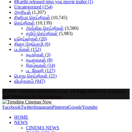
#Karthi released miss you movie trailer
(1)
Uncategorized
(154)
அரசியல்
(1,207)
சினிமா செய்திகள்
(10,745)
செய்திகள்
(10,139)
ஆங்கில செய்திகள்
(3,580)
தமிழ் செய்திகள்
(5,983)
டிரெய்லர்கள்
(20)
திரை பிறமொழி
(6)
படங்கள்
(152)
நடிகர்கள்
(3)
நடிகைகள்
(8)
நிகழ்வுகள்
(14)
பட கேலரி
(127)
பொது செய்திகள்
(21)
விமர்சனம்
(947)
@2026 - trendingcinemasnow.com. All Right Reserved. Designed
and Developed by
PenciDesign
Facebook
Twitter
Instagram
Pinterest
Google
Youtube
HOME
NEWS
CINEMA NEWS