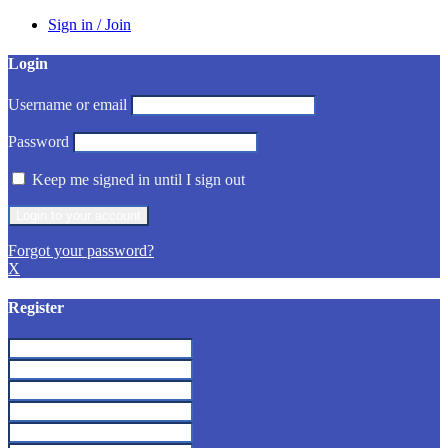
Sign in / Join
Login
Username or email
Password
Keep me signed in until I sign out
Forgot your password?
X
Register