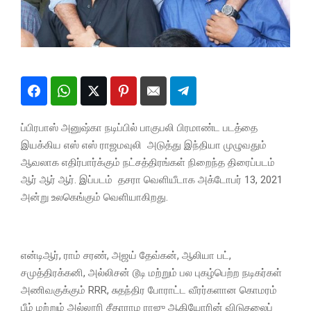
ப்பிரபாஸ் அனுஷ்கா நடிப்பில் பாகுபலி பிரமாண்ட படத்தை
இயக்கிய எஸ் எஸ் ராஜமவுலி அடுத்து இந்தியா முழுவதும்
ஆவலாக எதிர்பார்க்கும் நட்சத்திரங்கள் நிறைந்த திரைப்படம்
ஆர் ஆர் ஆர். இப்படம் தசரா வெளியீடாக அக்டோபர் 13, 2021
அன்று உலகெங்கும் வெளியாகிறது.
என்டிஆர், ராம் சரண், அஜய் தேவ்கன், ஆலியா பட்,
சமுத்திரக்கனி, அல்லிசன் டூடி மற்றும் பல புகழ்பெற்ற நடிகர்கள்
அணிவகுக்கும் RRR, சுதந்திர போராட்ட வீரர்களான கொமரம்
பீம் மற்றும் அல்லூரி சீதாராம ராஜு ஆகியோரின் விடுதலைப்