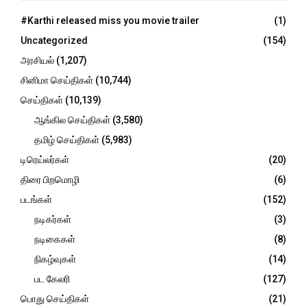
f
A
o
#Karthi released miss you movie trailer
(1)
r
R
Uncategorized
(154)
:
C
அரசியல்
(1,207)
சினிமா செய்திகள்
(10,744)
H
செய்திகள்
(10,139)
ஆங்கில செய்திகள்
(3,580)
தமிழ் செய்திகள்
(5,983)
டிரெய்லர்கள்
(20)
திரை பிறமொழி
(6)
படங்கள்
(152)
நடிகர்கள்
(3)
நடிகைகள்
(8)
நிகழ்வுகள்
(14)
பட கேலரி
(127)
பொது செய்திகள்
(21)