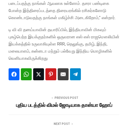
படைப்பதற்கு நாங்கள் ஆவலாக உள்ளோம். தசரா பண்டிகை
போன்ற இத்திரைப்படத்தை திரையரங்கில் ரசிகர்களோடு
கொண்டாடுவதற்கு நாங்கள் மகிழ்ச்சி அடைகிறோம்,” என்றார்.
டி வி வி தனய்யாவின் தயாரிப்பில், இந்தியாவின் மிகவும்
புகழ்பெற்ற இயக்குநர்களில் ஒருவரான எஸ் எஸ் ராஜமௌலியின்
இயக்கத்தில் உருவாகியுள்ள RRR, தெலுங்கு, தமிழ், இந்தி,
மலையாளம், கன்னடா மற்றும் பல்வேறு இந்திய மொழிகளில்
வெளியாகவிருக்கிறது
PREVIOUS POST
புதிய படத்தில் விமல் ஜோடியாக தான்யா ஹோப்
NEXT POST