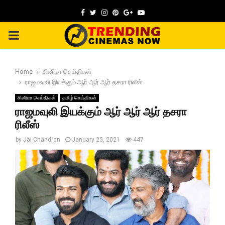
Facebook
Twitter
Instagram
Pinterest
Google
Youtube
PRIMARY
MENU
Home
சினிமா செய்திகள்
ராஜமவுலி இயக்கும் ஆர் ஆர் ஆர் தசரா ரிலீஸ்
சினிமா செய்திகள்
தமிழ் செய்திகள்
ராஜமவுலி இயக்கும் ஆர் ஆர் ஆர் தசரா
ரிலீஸ்
by
Jai Chandran
January 25, 2021
447