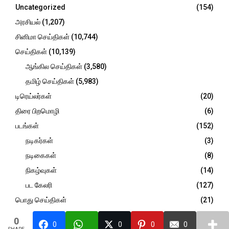
R
Uncategorized
(154)
:
C
அரசியல்
(1,207)
சினிமா செய்திகள்
(10,744)
H
செய்திகள்
(10,139)
ஆங்கில செய்திகள்
(3,580)
தமிழ் செய்திகள்
(5,983)
டிரெய்லர்கள்
(20)
திரை பிறமொழி
(6)
படங்கள்
(152)
நடிகர்கள்
(3)
நடிகைகள்
(8)
நிகழ்வுகள்
(14)
பட கேலரி
(127)
பொது செய்திகள்
(21)
விமர்சனம்
(946)
0
0
0
0
0