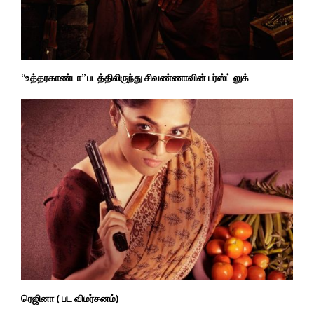
“உத்தரகாண்டா” படத்திலிருந்து சிவண்ணாவின் பர்ஸ்ட் லுக்
ரெஜினா ( பட விமர்சனம்)