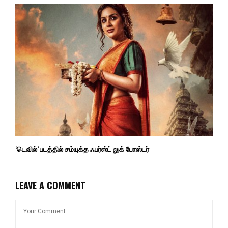
‘டெவில்’ படத்தில் சம்யுக்த ஃபர்ஸ்ட் லுக் போஸ்டர்
LEAVE A COMMENT