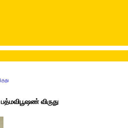
ிருது
ு பத்மவிபூஷண் விருது