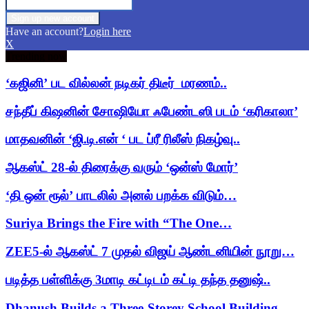
Have an account?
Login here
X
Trending now
‘கஜினி’ பட வில்லன் நடிகர் திடீர் மரணம்..
சந்தீப் கிஷனின் சோஷியோ ஃபேண்டஸி படம் ‘கரிகாலா’
மாதவனின் ‘ஜி.டி.என் ‘ பட ப்ரீ ரிலீஸ் நிகழ்வு..
ஆகஸ்ட் 28-ல் திரைக்கு வரும் ‘ஒன்ஸ் மோர்’
‘தி ஒன் ரூல்’ பாடலில் அனல் பறக்க விடும்…
Suriya Brings the Fire with “The One…
ZEE5-ல் ஆகஸ்ட் 7 முதல் விஜய் ஆண்டனியின் நூறு…
படித்த பள்ளிக்கு 3மாடி கட்டிடம் கட்டி தந்த தனுஷ்..
Dhanush Builds a Three-Storey School Building