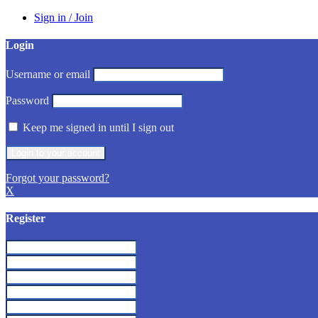
Sign in / Join
Login
Username or email
Password
Keep me signed in until I sign out
Forgot your password?
X
Register