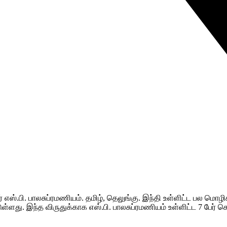
் எஸ்.பி. பாலசுப்ரமணியம். தமிழ், தெலுங்கு. இந்தி உள்ளிட்ட பல மொழிக
ுள்ளது. இந்த விருதுக்காக எஸ்.பி. பாலசுப்ரமணியம் உள்ளிட்ட 7 பேர்