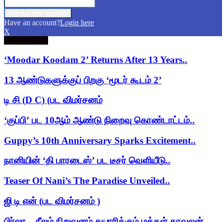
Have an account?
Login here
X
Trending now
‘Moodar Koodam 2’ Returns After 13 Years..
13 ஆண்டுகளுக்குப் பிறகு ‘மூடர் கூடம் 2’
டி சி (D C) (பட விமர்சனம்
‘குப்பி’ பட 10ஆம் ஆண்டு நிறைவு கொண்டாட்டம்..
Guppy’s 10th Anniversary Sparks Excitement..
நானியின் ‘தி பாரடைஸ்’ பட டீசர் வெளியீடு..
Teaser Of Nani’s The Paradise Unveiled..
ஜி டி என் (பட விமர்சனம் )
பிர்லா – நீலம் நிறுவனம் தயாரிக்கும் மக்கள் காவலன்..