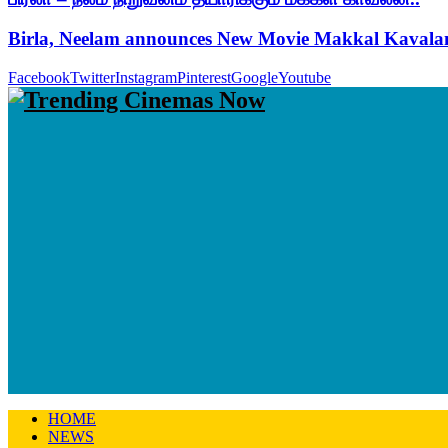
Birla, Neelam announces New Movie Makkal Kaval
Facebook
Twitter
Instagram
Pinterest
Google
Youtube
HOME
NEWS