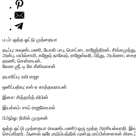
படம்: ஒத்த ஓட்டு முத்தையா
நடிப்பு: கவுண்டமணி, யோகி பாபு, மொட்டை ராஜேந்திரன், சிங்கமுத்து, 
அன்பு, மயில்சாமி, கஜேஷ் நாகேஷ், ராஜேஸ்வரி, பிந்து, அபர்ணா, சைதன்
தரணி, சென்ராயன்,
லேகா ஶ்ரீ, டி கே சீனிவாசன்
தயாரிப்பு: ரவி ராஜா
ஒளிப்பதிவு: எஸ் ஏ காத்தவராயன்
இசை: சித்தார்த் விபின்
இயக்கம்: சாய் ராஜகோபால்
பிஆர்ஓ: நிகில் முருகன்
ஒத்த ஒட்டு முத்தையா (கவுண்டமணி) ஒரு மூத்த அரசியல்வாதி. இவரு
செய்கிறார். ஆனால் ஒரே குடும்பத்தில் மூன்று மாப்பிள்ளைகள் கி