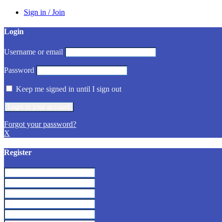
Sign in / Join
Login
Username or email
Password
Keep me signed in until I sign out
Forgot your password?
X
Register